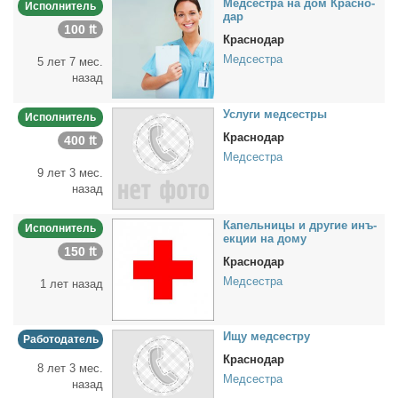
Мед­сест­ра на дом Крас­но­
Исполнитель
дар
100 ₶
Краснодар
Медсестра
5 лет 7 мес.
назад
Услу­ги мед­сест­ры
Исполнитель
Краснодар
400 ₶
Медсестра
9 лет 3 мес.
назад
Ка­пель­ни­цы и дру­гие инъ­
Исполнитель
ек­ции на до­му
150 ₶
Краснодар
Медсестра
1 лет назад
Ищу мед­сест­ру
Работодатель
Краснодар
8 лет 3 мес.
Медсестра
назад