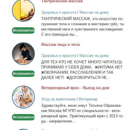
Тан­три­че­ский мас­саж
Тантрический
массаж
Здоровье и красота
/
Массаж на дому
ТАНТРИЧЕСКИЙ МАССАЖ, это ис­кус­ство по­
гру­же­ния те­ла и со­зна­ния в ми­сте­рию грёз, та­
ин­ствен­ной неги и чув­ствен­но­го на­сла­жде­ния.
Исполнитель
С его по­мо­щью вы...
Мас­саж ли­ца и те­ла
Массаж
лица
Здоровье и красота
/
Массаж на дому
и
ДЛЯ ТЕХ КТО НЕ ХОЧЕТ МНОГО ЧИТАТЬ!)))
тела
ПРИНИМАЮ У СЕБЯ ДОМА. ❌ИНТИМА НЕТ
❌ОКОНЧАНИЯ, РАССЛАБЛЕНИЯ И ТАК
Исполнитель
ДАЛЕЕ НЕТ! ❌ДОГОВОРИТЬСЯ НЕ...
Ве­те­ри­нар­ный врач - Вы­езд на дом
Ветеринарный
врач
Уход за животными
/
Ветеринар
-
Здрав­ствуй­те, ме­ня зо­вут Та­тья­на Об­ра­зо­ва­
Выезд
ние Москва МГУПП по спе­ци­аль­но­сти - ве­те­
на
ри­нар­ный врач. Прак­ти­ку­ю­щий врач с 2013 го­
Исполнитель
дом
да - на­прав­ле­ния:...