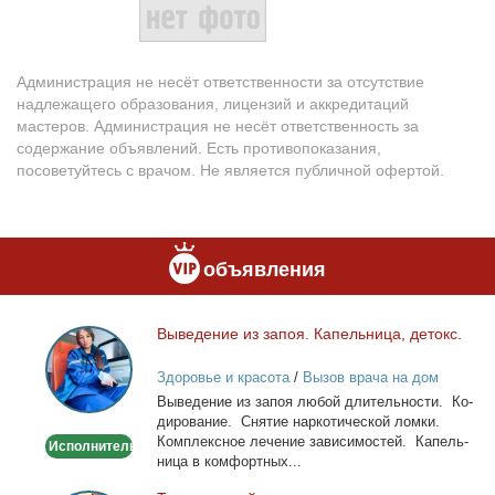
Администрация не несёт ответственности за отсутствие
надлежащего образования, лицензий и аккредитаций
мастеров. Администрация не несёт ответственность за
содержание объявлений. Есть противопоказания,
посоветуйтесь с врачом. Не является публичной офертой.
объявления
Вы­ве­де­ние из за­поя. Ка­пель­ни­ца, де­токс.
Выведение
из
Здоровье и красота
/
Вызов врача на дом
запоя.
Вы­ве­де­ние из за­поя лю­бой дли­тель­но­сти. Ко­
Капельница,
ди­ро­ва­ние. Сня­тие нар­ко­ти­че­ской лом­ки.
детокс.
Ком­плекс­ное ле­че­ние за­ви­си­мо­стей. Ка­пель­
Исполнитель
ни­ца в ком­форт­ных...