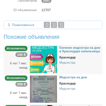
Просмотров
2091
ID объявления
12707
Пожаловаться
Похожие объявления
Ев­ге­ния мед­сест­ра на дом
Исполнитель
в Крас­но­да­ре ка­пель­ни­цы
100 ₶
Краснодар
Медсестра
6 лет 7 мес.
назад
Мед­сест­ра на дом
Исполнитель
Краснодар
299 ₶
Медсестра
6 лет 7 мес.
назад