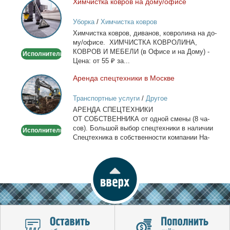
Хим­чист­ка ков­ров на до­му/офи­се
Химчистка
ковров
Уборка
/
Химчистка ковров
на
Хим­чист­ка ков­ров, ди­ва­нов, ков­ро­ли­на на до­
дому/
му/офи­се. ХИМЧИСТКА КОВРОЛИНА,
офисе
КОВРОВ И МЕБЕЛИ (в Офи­се и на До­му) -
Исполнитель
Це­на: от 55 ₽ за...
Арен­да спец­тех­ни­ки в Москве
Аренда
спецтехники
Транспортные услуги
/
Другое
в
АРЕНДА СПЕЦТЕХНИКИ
Москве
ОТ СОБСТВЕННИКА от од­ной сме­ны (8 ча­
сов). Боль­шой вы­бор спец­тех­ни­ки в на­ли­чии
Исполнитель
Спец­тех­ни­ка в соб­ствен­но­сти ком­па­нии На­
лич­ный...