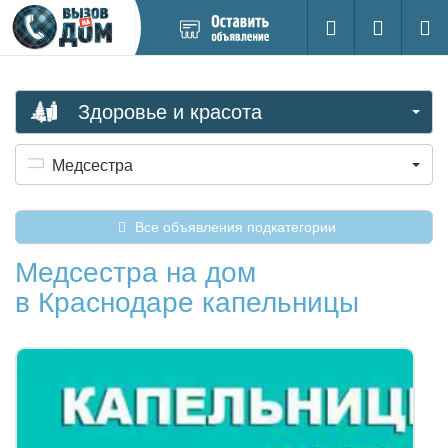
Добавить
Вход на са
Поиск
новое
объявление
Здоровье и красота
Медсестра
Все объявления подкатегории
Медсестра на дом
в Краснодаре капельницы