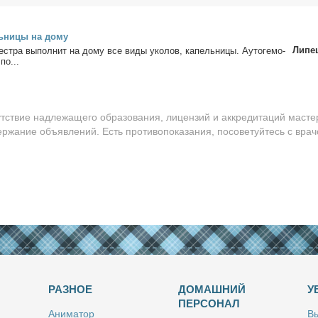
ь­ни­цы на до­му
Липе
ст­ра вы­пол­нит на до­му все ви­ды уко­лов, ка­пель­ни­цы. Ауто­ге­мо­
 по...
утствие надлежащего образования, лицензий и аккредитаций масте
ержание объявлений. Есть противопоказания, посоветуйтесь с врач
РАЗНОЕ
ДОМАШНИЙ
У
ПЕРСОНАЛ
Ани­ма­тор
Вы