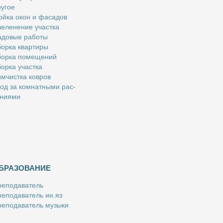
у­гое
й­ка окон и фа­са­дов
е­ле­не­ние участ­ка
­до­вые ра­бо­ты
ор­ка квар­ти­ры
ор­ка по­ме­ще­ний
ор­ка участ­ка
м­чист­ка ков­ров
од за ком­нат­ны­ми рас­
­ни­я­ми
БРАЗОВАНИЕ
е­по­да­ва­тель
е­по­да­ва­тель ин.яз
е­по­да­ва­тель му­зы­ки
­пе­ти­тор