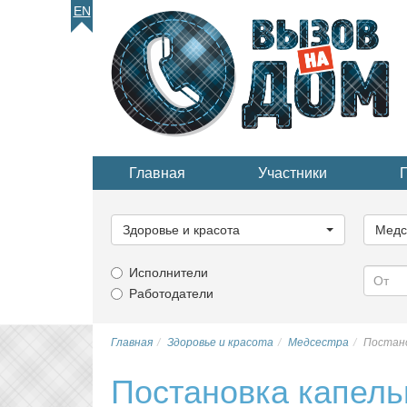
EN
Главная
Участники
Выберите
Выбер
категорию...
катего
Здоровье и красота
Медс
Исполнители
Работодатели
Главная
Здоровье и красота
Медсестра
Постано
Постановка капель