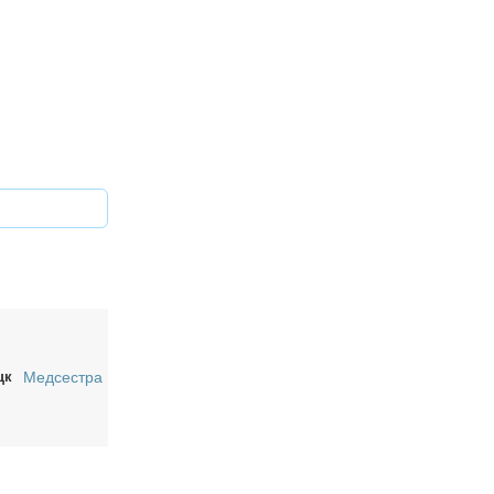
цк
Медсестра