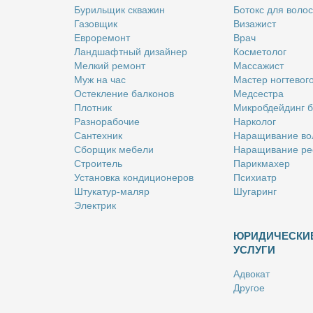
Бу­риль­щик сква­жин
Бо­токс для во­лос
Га­зов­щик
Ви­за­жист
Ев­ро­ре­монт
Врач
Ланд­шафт­ный ди­зай­нер
Кос­ме­то­лог
Мел­кий ре­монт
Мас­са­жист
Муж на час
Ма­стер ног­те­во­г
Остек­ле­ние бал­ко­нов
Мед­сест­ра
Плот­ник
Мик­роб­дей­динг 
Раз­но­ра­бо­чие
Нар­ко­лог
Сан­тех­ник
На­ра­щи­ва­ние во
Сбор­щик ме­бе­ли
На­ра­щи­ва­ние ре
Стро­и­тель
Па­рик­махер
Уста­нов­ка кон­ди­ци­о­не­ров
Пси­хи­атр
Шту­ка­тур-ма­ляр
Шу­га­ринг
Элек­трик
ЮРИДИЧЕСКИ
УСЛУГИ
Адво­кат
Дру­гое
Но­та­ри­ус