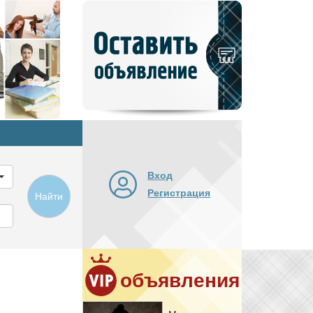
Добавить
новое
объявление
Вход
Регистрация
Найти
объявления