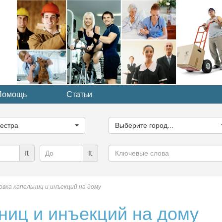
Помощь
Статьи
ите
Выберите
рию...
город...
естра
Выберите город...
Ключевые
₶
₶
слова
вка капельниц и инъекций на дому
ниц и инъекций на дому