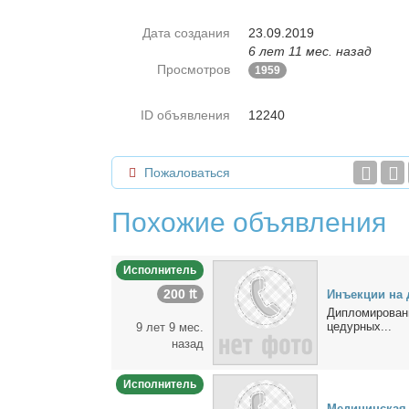
Дата создания
23.09.2019
6 лет 11 мес. назад
Просмотров
1959
ID объявления
12240
Пожаловаться
Похожие объявления
Исполнитель
200 ₶
Инъ­ек­ции на 
Ди­пло­ми­ро­ва
це­дур­ных...
9 лет 9 мес.
назад
Исполнитель
Ме­ди­цин­ская