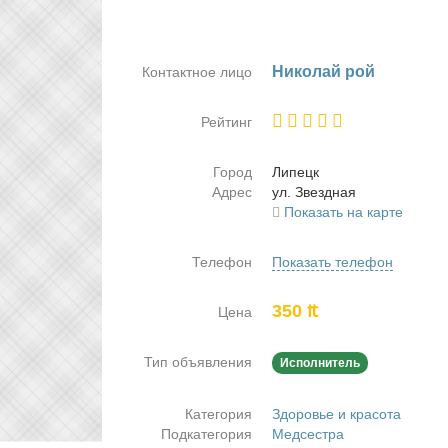
Ни­ко­лай рой
Контактное лицо
Рейтинг
Город
Ли­пецк
Адрес
ул. Звезд­ная
Показать на карте
Телефон
Показать телефон
350 ₶
Цена
Тип объявления
Исполнитель
Категория
Здоровье и красота
Подкатегория
Медсестра