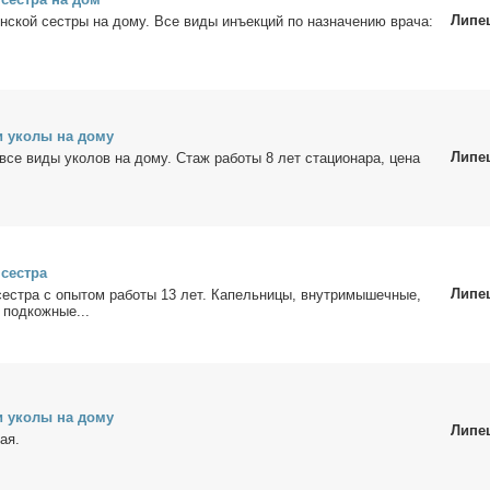
Липе
ин­ской сест­ры на до­му. Все ви­ды инъ­ек­ций по на­зна­че­нию вра­ча:
и уко­лы на до­му
Липе
все ви­ды уко­лов на до­му. Стаж ра­бо­ты 8 лет ста­ци­о­на­ра, це­на
 сест­ра
Липе
сест­ра с опы­том ра­бо­ты 13 лет. Ка­пель­ни­цы, внут­ри­мы­шеч­ные,
 под­кож­ные...
и уко­лы на до­му
Липе
ная.