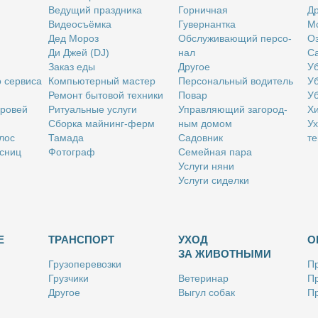
Ве­ду­щий празд­ни­ка
Гор­нич­ная
Др
Ви­део­съём­ка
Гу­вер­нант­ка
Мо
Дед Мо­роз
Об­слу­жи­ва­ю­щий пер­со­
Оз
Ди Джей (DJ)
нал
Са
За­каз еды
Дру­гое
Уб
о сер­ви­са
Ком­пью­тер­ный ма­стер
Пер­со­наль­ный во­ди­тель
Уб
Ре­монт бы­то­вой тех­ни­ки
По­вар
Уб
бро­вей
Ри­ту­аль­ные услу­ги
Управ­ля­ю­щий за­го­род­
Хи
Сбор­ка май­нинг-ферм
ным до­мом
Ух
­лос
Та­ма­да
Са­дов­ник
те
с­ниц
Фо­то­граф
Се­мей­ная па­ра
Услу­ги ня­ни
Услу­ги си­дел­ки
Е
ТРАНСПОРТ
УХОД
О
ЗА ЖИВОТНЫМИ
Гру­зо­пе­ре­воз­ки
Пр
Груз­чи­ки
Ве­те­ри­нар
Пр
Дру­гое
Вы­гул со­бак
Пр
Ку­рьер
Дру­гое
Ре