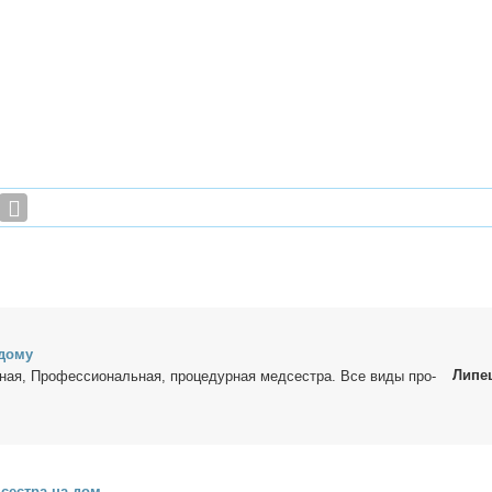
до­му
Липе
н­ная, Про­фес­сио­наль­ная, про­це­дур­ная мед­сест­ра. Все ви­ды про­
 сест­ра на дом