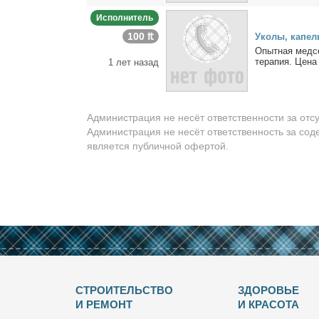
Исполнитель
100 ₶
Уко­лы, ка­пел
Опыт­ная мед­се
те­ра­пия. Це­на
1 лет назад
Администрация не несёт ответственности за отс
Администрация не несёт ответственность за сод
является публичной офертой.
СТРОИТЕЛЬСТВО
ЗДОРОВЬЕ
И РЕМОНТ
И КРАСОТА