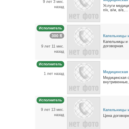
9 лет 3 мес.
Услу­ги ме­ди­ц
назад
п/к, в/м, в/в,...
Исполнитель
300 ₶
Ка­пель­ни­цы 
Ка­пель­ни­цы и 
до­го­вор­ная.
9 лет 11 мес.
назад
Исполнитель
Ме­ди­цин­ская
1 лет назад
Ме­ди­цин­ская 
внут­ри­вен­ные,
Исполнитель
9 лет 13 мес.
Ка­пель­ни­цы 
назад
Це­на до­го­вор­