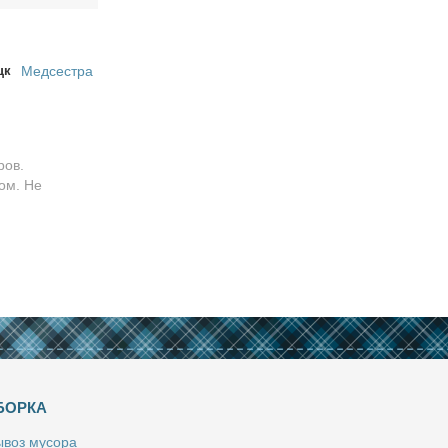
цк
Медсестра
ров.
ом. Не
БОРКА
­воз му­со­ра