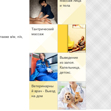
Мас­саж ли­ца
и те­ла
Тан­три­че­ский
мас­саж
акже в/м, п/к,
Вы­ве­де­ние
из за­поя.
Ка­пель­ни­ца,
де­токс.
Ве­те­ри­нар­ны
й врач - Вы­езд
на дом