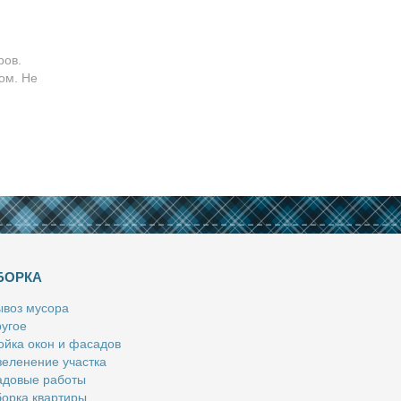
ров.
ом. Не
БОРКА
­воз му­со­ра
у­гое
й­ка окон и фа­са­дов
е­ле­не­ние участ­ка
­до­вые ра­бо­ты
ор­ка квар­ти­ры