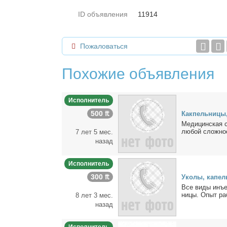
ID объявления
11914
Пожаловаться
Похожие объявления
Исполнитель
500 ₶
Как­пель­ни­цы
Ме­ди­цин­ская с
лю­бой слож­но­
7 лет 5 мес.
назад
Исполнитель
300 ₶
Уко­лы, ка­пел
Все ви­ды инъ­е
ни­цы. Опыт ра­б
8 лет 3 мес.
назад