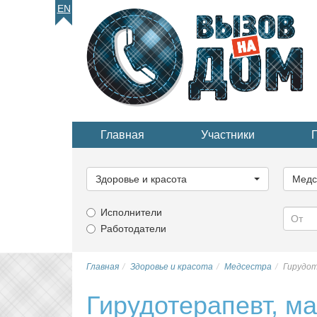
EN
Главная
Участники
Выберите
Выбер
категорию...
катего
Здоровье и красота
Медс
Исполнители
Работодатели
Главная
Здоровье и красота
Медсестра
Гирудо
Гирудотерапевт, м