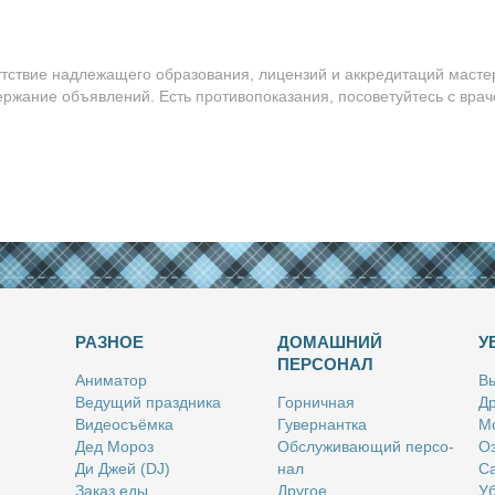
утствие надлежащего образования, лицензий и аккредитаций масте
ержание объявлений. Есть противопоказания, посоветуйтесь с врач
РАЗНОЕ
ДОМАШНИЙ
У
ПЕРСОНАЛ
Ани­ма­тор
Вы
Ве­ду­щий празд­ни­ка
Гор­нич­ная
Др
Ви­део­съём­ка
Гу­вер­нант­ка
Мо
Дед Мо­роз
Об­слу­жи­ва­ю­щий пер­со­
Оз
Ди Джей (DJ)
нал
Са
За­каз еды
Дру­гое
Уб