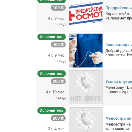
Исполнитель
100 ₶
Пред­рей­со­в
Здрав­ствуй­те. 
на пред­мет пре
4 г. 9 мес.
назад
Исполнитель
400 ₶
Ка­пель­ни­цы 
Доб­рый день. О
слож­но­сти. Име
4 г. 9 мес.
назад
Исполнитель
200 ₶
Уко­лы внут­ри
Ме­ня зо­вут Вик
в ор­ди­на­ту­ре
4 г. 10 мес.
назад
Исполнитель
200 ₶
Мед­сест­ра н
Мед­сест­ра на д
ка­ло­при­ем­ни­ко
3 г. 4 мес.