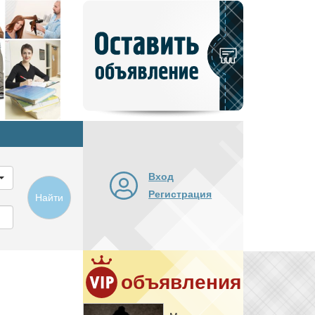
Добавить
новое
объявление
Вход
Регистрация
Найти
объявления