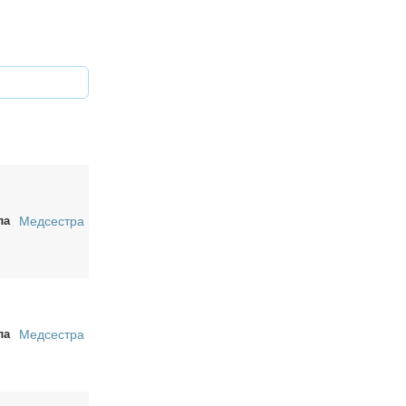
ла
Медсестра
ла
Медсестра