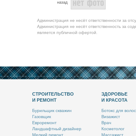
назад
Администрация не несёт ответственности за отс
Администрация не несёт ответственность за сод
является публичной офертой.
СТРОИТЕЛЬСТВО
ЗДОРОВЬЕ
И РЕМОНТ
И КРАСОТА
Бу­риль­щик сква­жин
Бо­токс для во­лос
Га­зов­щик
Ви­за­жист
Ев­ро­ре­монт
Врач
Ланд­шафт­ный ди­зай­нер
Кос­ме­то­лог
Мел­кий ре­монт
Мас­са­жист