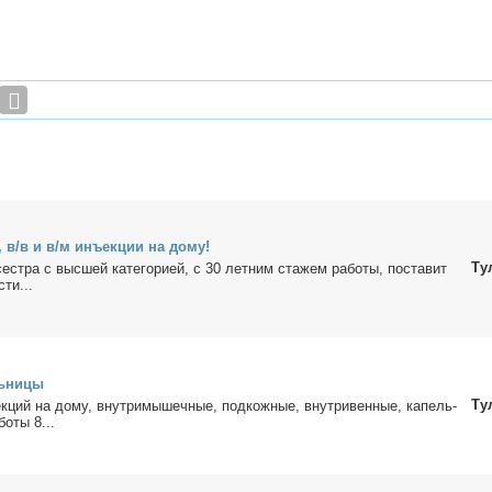
, в/в и в/м инъ­ек­ции на до­му!
Ту
ест­ра с выс­шей ка­те­го­ри­ей, с 30 лет­ним ста­жем ра­бо­ты, по­ста­вит
сти...
ь­ни­цы
Ту
к­ций на до­му, внут­ри­мы­шеч­ные, под­кож­ные, внут­ри­вен­ные, ка­пель­
о­ты 8...