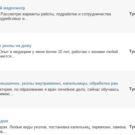
ый мед­осмотр
Ту
Рас­смот­рю ва­ри­ан­ты ра­бо­ты, под­ра­бот­ки и со­труд­ни­че­ства
д­рей­со­вых и...
и уко­лы на до­му
Ту
пыт в ме­ди­цине у ме­ня бо­лее 10 лет, ра­бо­таю с ве­на­ми лю­бой
­ют­ся...
­мы­шеч­но, уко­лы внут­ри­вен­но, ка­пель­ни­цы, об­ра­бот­ка ран
Ту
­то­рия, по об­ра­зо­ва­нию я врач ле­чеб­ное де­ло, сей­час обу­ча­юсь
, имею...
а дом
Ту
ом. Лю­бые ви­ды уко­лов, по­ста­нов­ка ка­пель­ниц, пе­ре­вяз­ки, за­ме­на
в,...