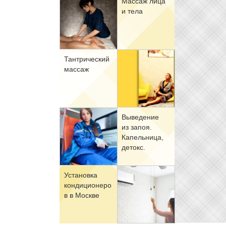
Мас­саж ли­ца
и те­ла
Тан­три­че­ский
мас­саж
Вы­ве­де­ние
из за­поя.
Ка­пель­ни­ца,
де­токс.
Уста­нов­ка
кон­ди­ци­о­не­ро
в в Москве