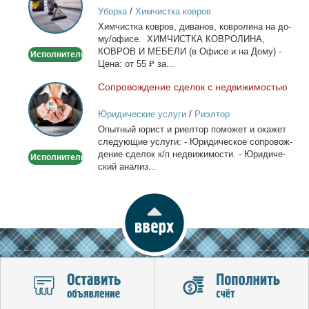
ковров
Уборка
/
Химчистка ковров
на
Хим­чист­ка ков­ров, ди­ва­нов, ков­ро­ли­на на до­
дому/
му/офи­се. ХИМЧИСТКА КОВРОЛИНА,
офисе
КОВРОВ И МЕБЕЛИ (в Офи­се и на До­му) -
Исполнитель
Це­на: от 55 ₽ за...
Со­про­вож­де­ние сде­лок с недви­жи­мо­стью
Сопровождение
сделок
Юридические услуги
/
Риэлтор
с
Опыт­ный юрист и ри­ел­тор по­мо­жет и ока­жет
недвижимостью
сле­ду­ю­щие услу­ги: - Юри­ди­че­ское со­про­вож­
де­ние сде­лок к/п недви­жи­мо­сти. - Юри­ди­че­
Исполнитель
ский ана­лиз...