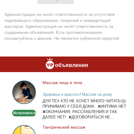
Администрация не несёт ответственности за отсутствие
надлежащего образования, лицензий и аккредитаций
мастеров. Администрация не несёт ответственность за
содержание объявлений. Есть противопоказания,
посоветуйтесь с врачом. Не является публичной офертой.
объявления
Мас­саж ли­ца и те­ла
Массаж
лица
Здоровье и красота
/
Массаж на дому
и
ДЛЯ ТЕХ КТО НЕ ХОЧЕТ МНОГО ЧИТАТЬ!)))
тела
ПРИНИМАЮ У СЕБЯ ДОМА. ❌ИНТИМА НЕТ
❌ОКОНЧАНИЯ, РАССЛАБЛЕНИЯ И ТАК
Исполнитель
ДАЛЕЕ НЕТ! ❌ДОГОВОРИТЬСЯ НЕ...
Тан­три­че­ский мас­саж
Тантрический