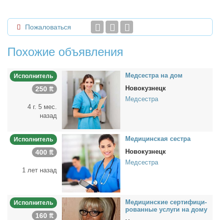
Пожаловаться
Похожие объявления
Мед­сест­ра на дом
Исполнитель
Новокузнецк
250 ₶
Медсестра
4 г. 5 мес.
назад
Ме­ди­цин­ская сест­ра
Исполнитель
Новокузнецк
400 ₶
Медсестра
1 лет назад
Ме­ди­цин­ские сер­ти­фи­ци­
Исполнитель
ро­ван­ные услу­ги на до­му
160 ₶