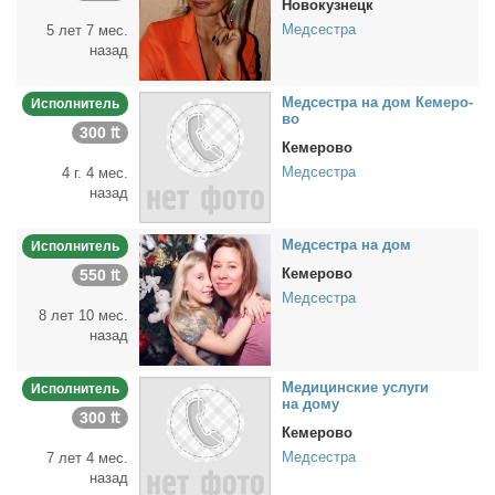
Новокузнецк
Медсестра
5 лет 7 мес.
назад
Мед­сест­ра на дом Ке­ме­ро­
Исполнитель
во
300 ₶
Кемерово
Медсестра
4 г. 4 мес.
назад
Мед­сест­ра на дом
Исполнитель
Кемерово
550 ₶
Медсестра
8 лет 10 мес.
назад
Ме­ди­цин­ские услу­ги
Исполнитель
на до­му
300 ₶
Кемерово
Медсестра
7 лет 4 мес.
назад