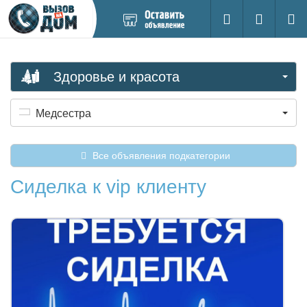
Добавить
Вход на са
Поиск
новое
объявление
Здоровье и красота
Медсестра
Все объявления подкатегории
Сиделка к vip клиенту