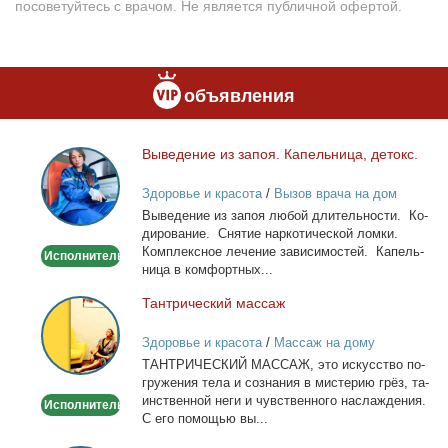
посоветуйтесь с врачом. Не является публичной офертой.
объявления
Вы­ве­де­ние из за­поя. Ка­пель­ни­ца, де­токс.
Выведение
из
Здоровье и красота
/
Вызов врача на дом
запоя.
Вы­ве­де­ние из за­поя лю­бой дли­тель­но­сти. Ко­
Капельница,
ди­ро­ва­ние. Сня­тие нар­ко­ти­че­ской лом­ки.
детокс.
Ком­плекс­ное ле­че­ние за­ви­си­мо­стей. Ка­пель­
Исполнитель
ни­ца в ком­форт­ных...
Тан­три­че­ский мас­саж
Тантрический
массаж
Здоровье и красота
/
Массаж на дому
ТАНТРИЧЕСКИЙ МАССАЖ, это ис­кус­ство по­
гру­же­ния те­ла и со­зна­ния в ми­сте­рию грёз, та­
ин­ствен­ной неги и чув­ствен­но­го на­сла­жде­ния.
Исполнитель
С его по­мо­щью вы...