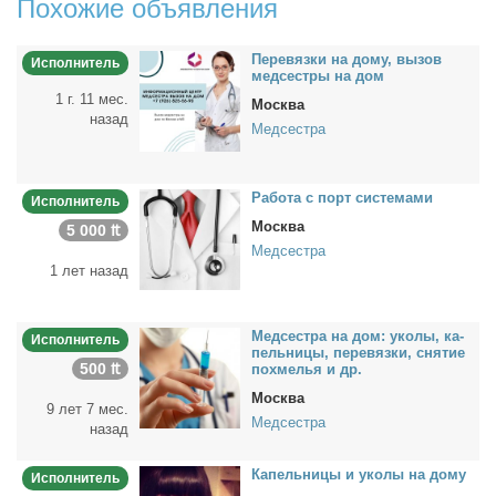
Похожие объявления
Пе­ре­вяз­ки на до­му, вы­зов
Исполнитель
мед­сест­ры на дом
1 г. 11 мес.
Москва
назад
Медсестра
Ра­бо­та с порт си­сте­ма­ми
Исполнитель
Москва
5 000 ₶
Медсестра
1 лет назад
Мед­сест­ра на дом: уко­лы, ка­
Исполнитель
пель­ни­цы, пе­ре­вяз­ки, сня­тие
500 ₶
по­хме­лья и др.
Москва
9 лет 7 мес.
Медсестра
назад
Ка­пель­ни­цы и уко­лы на до­му
Исполнитель