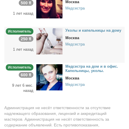
Москва
500 ₶
Медсестра
1 лет назад
Уко­лы и ка­пель­ни­цы на до­му
Исполнитель
Москва
250 ₶
Медсестра
1 лет назад
Мед­сест­ра на дом и в офис.
Исполнитель
Ка­пель­ни­цы, уко­лы.
600 ₶
Москва
Медсестра
9 лет 6 мес.
назад
Администрация не несёт ответственности за отсутствие
надлежащего образования, лицензий и аккредитаций
мастеров. Администрация не несёт ответственность за
содержание объявлений. Есть противопоказания,