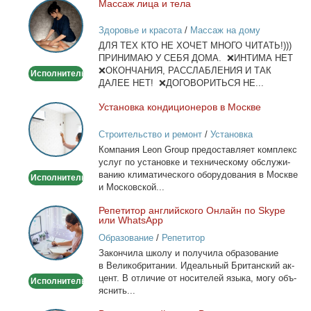
Мас­саж ли­ца и те­ла
Массаж
лица
Здоровье и красота
/
Массаж на дому
и
ДЛЯ ТЕХ КТО НЕ ХОЧЕТ МНОГО ЧИТАТЬ!)))
тела
ПРИНИМАЮ У СЕБЯ ДОМА. ❌ИНТИМА НЕТ
❌ОКОНЧАНИЯ, РАССЛАБЛЕНИЯ И ТАК
Исполнитель
ДАЛЕЕ НЕТ! ❌ДОГОВОРИТЬСЯ НЕ...
Уста­нов­ка кон­ди­ци­о­не­ров в Москве
Установка
кондиционеров
Строительство и ремонт
/
Установка
в
кондиционеров
Ком­па­ния Leon Group предо­став­ля­ет ком­плекс
Москве
услуг по уста­нов­ке и тех­ни­че­ско­му об­слу­жи­
ва­нию кли­ма­ти­че­ско­го обо­ру­до­ва­ния в Москве
Исполнитель
и Мос­ков­ской...
Ре­пе­ти­тор ан­глий­ско­го Он­лайн по Skype
Репетитор
или WhatsApp
английского
Образование
/
Репетитор
Онлайн
За­кон­чи­ла шко­лу и по­лу­чи­ла об­ра­зо­ва­ние
по
в Ве­ли­ко­бри­та­нии. Иде­аль­ный Бри­тан­ский ак­
Skype
цент. В от­ли­чие от но­си­те­лей язы­ка, мо­гу объ­
Исполнитель
или
яс­нить...
WhatsApp