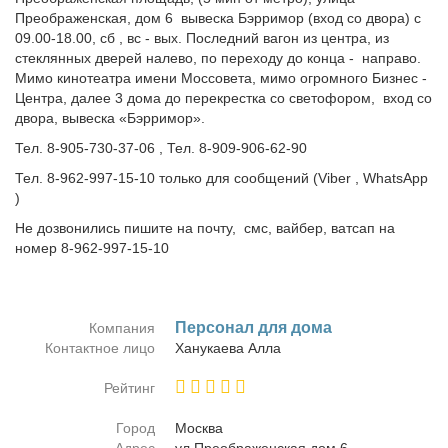
Преображенская, дом 6 вывеска Бэрримор (вход со двора) с
09.00-18.00, сб , вс - вых. Последний вагон из центра, из
стеклянных дверей налево, по переходу до конца - направо.
Мимо кинотеатра имени Моссовета, мимо огромного Бизнес -
Центра, далее 3 дома до перекрестка со светофором, вход со
двора, вывеска «Бэрримор».
Тел. 8-905-730-37-06 , Тел. 8-909-906-62-90
Тел. 8-962-997-15-10 только для сообщений (Viber , WhatsApp
)
Не дозвонились пишите на почту, смс, вайбер, ватсап на
номер 8-962-997-15-10
Пер­со­нал для до­ма
Компания
Контактное лицо
Ха­ну­ка­е­ва Ал­ла
Рейтинг
Город
Москва