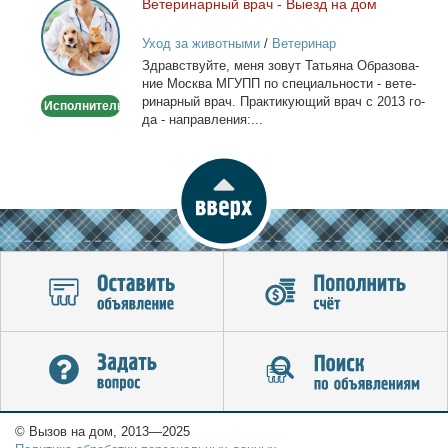
Ве­те­ри­нар­ный врач - Вы­езд на дом
Ветеринарный
врач
Уход за животными
/
Ветеринар
-
Здрав­ствуй­те, ме­ня зо­вут Та­тья­на Об­ра­зо­ва­
Выезд
ние Москва МГУПП по спе­ци­аль­но­сти - ве­те­
на
ри­нар­ный врач. Прак­ти­ку­ю­щий врач с 2013 го­
Исполнитель
дом
да - на­прав­ле­ния:...
© Вызов на дом, 2013—2025