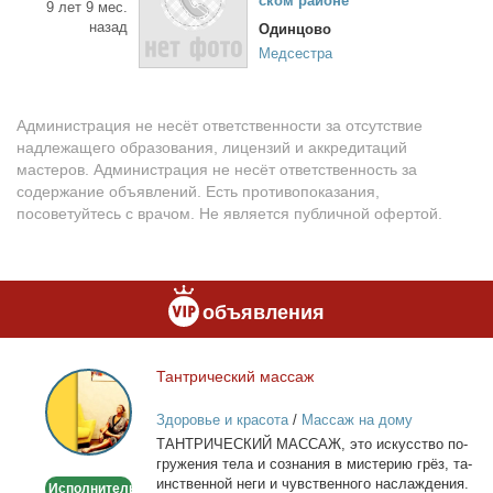
ском рай­оне
9 лет 9 мес.
назад
Одинцово
Медсестра
Администрация не несёт ответственности за отсутствие
надлежащего образования, лицензий и аккредитаций
мастеров. Администрация не несёт ответственность за
содержание объявлений. Есть противопоказания,
посоветуйтесь с врачом. Не является публичной офертой.
объявления
Тан­три­че­ский мас­саж
Тантрический
массаж
Здоровье и красота
/
Массаж на дому
ТАНТРИЧЕСКИЙ МАССАЖ, это ис­кус­ство по­
гру­же­ния те­ла и со­зна­ния в ми­сте­рию грёз, та­
ин­ствен­ной неги и чув­ствен­но­го на­сла­жде­ния.
Исполнитель