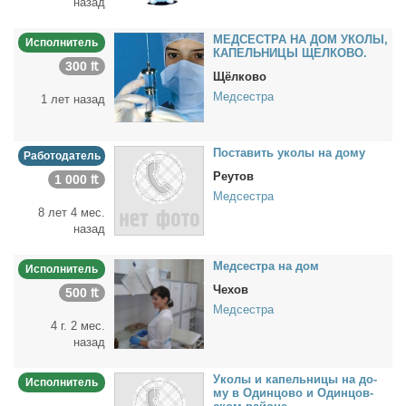
назад
МЕДСЕСТРА НА ДОМ УКОЛЫ,
Исполнитель
КАПЕЛЬНИЦЫ ЩЕЛКОВО.
300 ₶
Щёлково
Медсестра
1 лет назад
По­ста­вить уко­лы на до­му
Работодатель
Реутов
1 000 ₶
Медсестра
8 лет 4 мес.
назад
Мед­сест­ра на дом
Исполнитель
Чехов
500 ₶
Медсестра
4 г. 2 мес.
назад
Уко­лы и ка­пель­ни­цы на до­
Исполнитель
му в Один­цо­во и Один­цов­