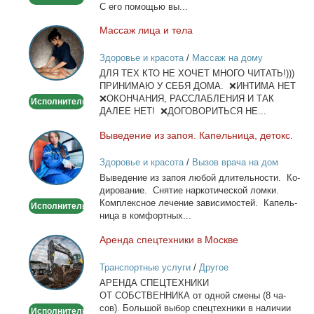
С его по­мо­щью вы...
Мас­саж ли­ца и те­ла
Массаж
лица
Здоровье и красота
/
Массаж на дому
и
ДЛЯ ТЕХ КТО НЕ ХОЧЕТ МНОГО ЧИТАТЬ!)))
тела
ПРИНИМАЮ У СЕБЯ ДОМА. ❌ИНТИМА НЕТ
❌ОКОНЧАНИЯ, РАССЛАБЛЕНИЯ И ТАК
Исполнитель
ДАЛЕЕ НЕТ! ❌ДОГОВОРИТЬСЯ НЕ...
Вы­ве­де­ние из за­поя. Ка­пель­ни­ца, де­токс.
Выведение
из
Здоровье и красота
/
Вызов врача на дом
запоя.
Вы­ве­де­ние из за­поя лю­бой дли­тель­но­сти. Ко­
Капельница,
ди­ро­ва­ние. Сня­тие нар­ко­ти­че­ской лом­ки.
детокс.
Ком­плекс­ное ле­че­ние за­ви­си­мо­стей. Ка­пель­
Исполнитель
ни­ца в ком­форт­ных...
Арен­да спец­тех­ни­ки в Москве
Аренда
спецтехники
Транспортные услуги
/
Другое
в
АРЕНДА СПЕЦТЕХНИКИ
Москве
ОТ СОБСТВЕННИКА от од­ной сме­ны (8 ча­
сов). Боль­шой вы­бор спец­тех­ни­ки в на­ли­чии
Исполнитель