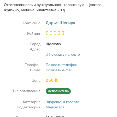
Ответственность и пунктуальность гарантирую. Щелково,
Фрязино, Монино, Ивантеевка и т.д.
Да­рья Шев­чук
Конт. лицо
Рейтинг
Город
Щёл­ко­во
Адрес
Показать на карте
Телефон
Показать телефон
E-mail
Показать e-mail
250 ₶
Цена
Тип объявления
Исполнитель
Категория
Здоровье и красота
Подкатегория
Медсестра