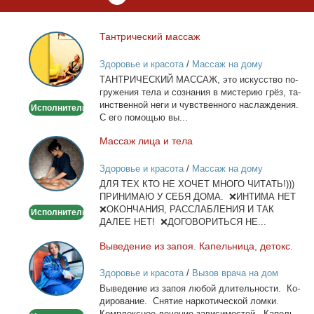
Тан­три­че­ский мас­саж
Тантрический
массаж
Здоровье и красота
/
Массаж на дому
ТАНТРИЧЕСКИЙ МАССАЖ, это ис­кус­ство по­
гру­же­ния те­ла и со­зна­ния в ми­сте­рию грёз, та­
ин­ствен­ной неги и чув­ствен­но­го на­сла­жде­ния.
Исполнитель
С его по­мо­щью вы...
Мас­саж ли­ца и те­ла
Массаж
лица
Здоровье и красота
/
Массаж на дому
и
ДЛЯ ТЕХ КТО НЕ ХОЧЕТ МНОГО ЧИТАТЬ!)))
тела
ПРИНИМАЮ У СЕБЯ ДОМА. ❌ИНТИМА НЕТ
❌ОКОНЧАНИЯ, РАССЛАБЛЕНИЯ И ТАК
Исполнитель
ДАЛЕЕ НЕТ! ❌ДОГОВОРИТЬСЯ НЕ...
Вы­ве­де­ние из за­поя. Ка­пель­ни­ца, де­токс.
Выведение
из
Здоровье и красота
/
Вызов врача на дом
запоя.
Вы­ве­де­ние из за­поя лю­бой дли­тель­но­сти. Ко­
Капельница,
ди­ро­ва­ние. Сня­тие нар­ко­ти­че­ской лом­ки.
детокс.
Ком­плекс­ное ле­че­ние за­ви­си­мо­стей. Ка­пель­