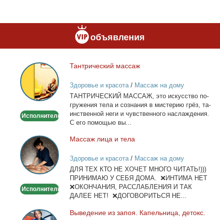
объявления
Тан­три­че­ский мас­саж
Тантрический
массаж
Здоровье и красота
/
Массаж на дому
ТАНТРИЧЕСКИЙ МАССАЖ, это ис­кус­ство по­
гру­же­ния те­ла и со­зна­ния в ми­сте­рию грёз, та­
ин­ствен­ной неги и чув­ствен­но­го на­сла­жде­ния.
Исполнитель
С его по­мо­щью вы...
Мас­саж ли­ца и те­ла
Массаж
лица
Здоровье и красота
/
Массаж на дому
и
ДЛЯ ТЕХ КТО НЕ ХОЧЕТ МНОГО ЧИТАТЬ!)))
тела
ПРИНИМАЮ У СЕБЯ ДОМА. ❌ИНТИМА НЕТ
❌ОКОНЧАНИЯ, РАССЛАБЛЕНИЯ И ТАК
Исполнитель
ДАЛЕЕ НЕТ! ❌ДОГОВОРИТЬСЯ НЕ...
Вы­ве­де­ние из за­поя. Ка­пель­ни­ца, де­токс.
Выведение