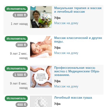
Ма­ну­аль­ная те­ра­пия и мас­саж
Исполнитель
и ле­чеб­ный мас­саж
1 000 ₶
Уфа
Массаж на дому
1 лет назад
Мас­саж клас­си­че­ский и дру­гие
Исполнитель
ви­ды.
300 ₶
Уфа
Массаж на дому
9 лет 2 мес.
назад
Про­фес­сио­наль­ная мас­са­
Исполнитель
жист­ка с Ме­ди­цин­ским Об­ра­
1 500 ₶
зо­ва­ни­ем.
Уфа
9 лет 8 мес.
Массаж на дому
назад
Ле­чеб­ный мас­саж гу­а­ша
Исполнитель
Уфа
400 ₶