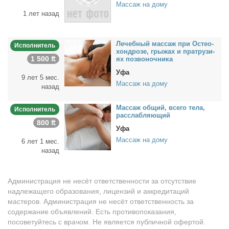
Массаж на дому
1 лет назад
Ле­чеб­ный мас­саж при Осте­о­
Исполнитель
хонд­ро­зе, гры­жах и пра­тру­зи­
1 500 ₶
ях по­зво­ноч­ни­ка
Уфа
9 лет 5 мес.
Массаж на дому
назад
Мас­саж об­щий, все­го те­ла,
Исполнитель
рас­слаб­ля­ю­щий
800 ₶
Уфа
Массаж на дому
6 лет 1 мес.
назад
Администрация не несёт ответственности за отсутствие
надлежащего образования, лицензий и аккредитаций
мастеров. Администрация не несёт ответственность за
содержание объявлений. Есть противопоказания,
посоветуйтесь с врачом. Не является публичной офертой.