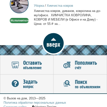
ковров
Уборка
/
Химчистка ковров
на
Хим­чист­ка ков­ров, ди­ва­нов, ков­ро­ли­на на до­
дому/
му/офи­се. ХИМЧИСТКА КОВРОЛИНА,
офисе
КОВРОВ И МЕБЕЛИ (в Офи­се и на До­му) -
Исполнитель
Це­на: от 55 ₽ за...
© Вызов на дом, 2013—2025
Политика обработки персональных данных
Создание сайта
—
Vectora Design