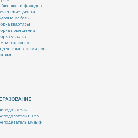
й­ка окон и фа­са­дов
е­ле­не­ние участ­ка
­до­вые ра­бо­ты
ор­ка квар­ти­ры
ор­ка по­ме­ще­ний
ор­ка участ­ка
м­чист­ка ков­ров
од за ком­нат­ны­ми рас­
­ни­я­ми
БРАЗОВАНИЕ
е­по­да­ва­тель
е­по­да­ва­тель ин.яз
е­по­да­ва­тель му­зы­ки
­пе­ти­тор