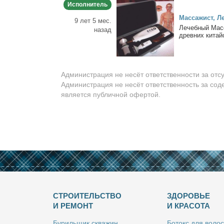
Исполнитель
Мас­са­жист, Л
9 лет 5 мес.
Ле­чеб­ный Мас
назад
древ­них ки­тай­
Администрация не несёт ответственности за отс
Администрация не несёт ответственность за сод
является публичной офертой.
СТРОИТЕЛЬСТВО
ЗДОРОВЬЕ
И РЕМОНТ
И КРАСОТА
Бу­риль­щик сква­жин
Бо­токс для во­лос