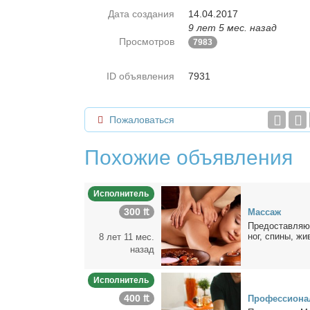
Дата создания
14.04.2017
9 лет 5 мес. назад
Просмотров
7983
ID объявления
7931
Пожаловаться
Похожие объявления
Исполнитель
300 ₶
Мас­саж
Предо­став­ляю 
ног, спи­ны, жи­в
8 лет 11 мес.
назад
Исполнитель
400 ₶
Про­фес­сио­н