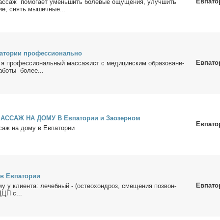
Евпато
ас­саж по­мо­га­ет умень­шить боле­вые ощу­ще­ния, улуч­шить
ние, снять мы­шеч­ные...
а­то­рии про­фес­сио­наль­но
Евпато
я про­фес­сио­наль­ный мас­са­жист с ме­ди­цин­ским об­ра­зо­ва­ни­
­бо­ты бо­лее...
САЖ НА ДОМУ В Ев­па­то­рии и За­озер­ном
Евпато
саж на до­му в Ев­па­то­рии
в Ев­па­то­рии
Евпато
 у кли­ен­та: ле­чеб­ный - (осте­о­хонд­роз, сме­ще­ния по­звон­
ДЦП с...