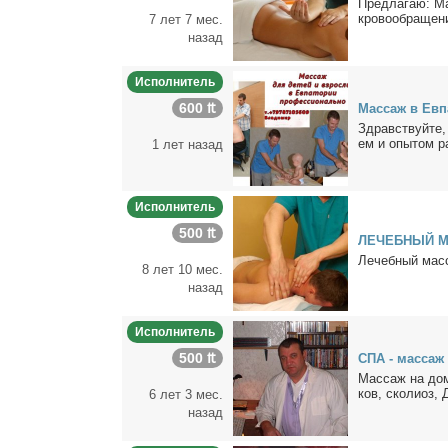
Пред­ла­гаю: М
кро­во­об­ра­ще­
7 лет 7 мес.
назад
Исполнитель
600 ₶
Мас­саж в Ев­п
Здрав­ствуй­те, 
ем и опы­том ра
1 лет назад
Исполнитель
500 ₶
ЛЕЧЕБНЫЙ МАС
Ле­чеб­ный мас­
8 лет 10 мес.
назад
Исполнитель
500 ₶
СПА - мас­саж 
Мас­саж на до­му
ков, ско­ли­оз, 
6 лет 3 мес.
назад