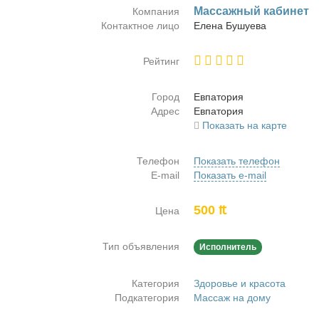
Мас­саж­ный ка­бинет
Компания
Контактное лицо
Еле­на Бу­шуе­ва
Рейтинг
Город
Ев­па­то­рия
Адрес
Ев­па­то­рия
Показать на карте
Телефон
Показать телефон
E-mail
Показать e-mail
500 ₶
Цена
Тип объявления
Исполнитель
Категория
Здоровье и красота
Подкатегория
Массаж на дому