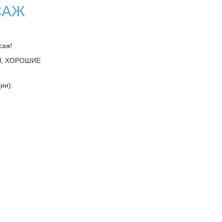
САЖ
саж!
Ы, ХОРОШИЕ
ии).