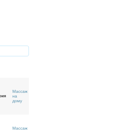
Массаж
рия
на
дому
Массаж