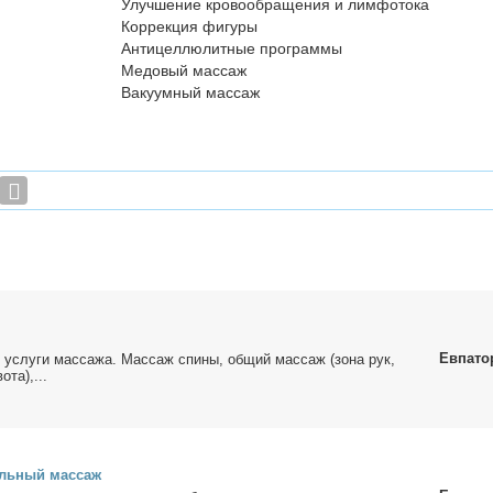
Улучшение кровообращения и лимфотока
Коррекция фигуры
Антицеллюлитные программы
Медовый массаж
Вакуумный массаж
Евпато
услу­ги мас­са­жа. Мас­саж спи­ны, об­щий мас­саж (зо­на рук,
о­та),...
аль­ный мас­саж