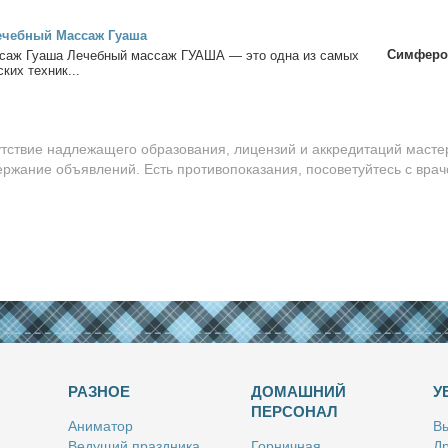
е­чеб­ный Мас­саж Гу­а­ша
Симферо
­саж Гу­а­ша Ле­чеб­ный мас­саж ГУАША — это од­на из са­мых
ских тех­ник...
утствие надлежащего образования, лицензий и аккредитаций масте
ержание объявлений. Есть противопоказания, посоветуйтесь с врач
РАЗНОЕ
ДОМАШНИЙ
У
ПЕРСОНАЛ
Ани­ма­тор
Вы
Ве­ду­щий празд­ни­ка
Гор­нич­ная
Др