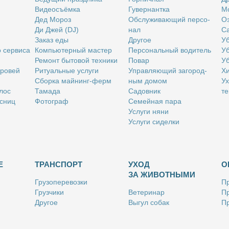
Ви­део­съём­ка
Гу­вер­нант­ка
Мо
Дед Мо­роз
Об­слу­жи­ва­ю­щий пер­со­
Оз
Ди Джей (DJ)
нал
Са
За­каз еды
Дру­гое
Уб
о сер­ви­са
Ком­пью­тер­ный ма­стер
Пер­со­наль­ный во­ди­тель
Уб
Ре­монт бы­то­вой тех­ни­ки
По­вар
Уб
бро­вей
Ри­ту­аль­ные услу­ги
Управ­ля­ю­щий за­го­род­
Хи
Сбор­ка май­нинг-ферм
ным до­мом
Ух
­лос
Та­ма­да
Са­дов­ник
те
с­ниц
Фо­то­граф
Се­мей­ная па­ра
Услу­ги ня­ни
Услу­ги си­дел­ки
Е
ТРАНСПОРТ
УХОД
О
ЗА ЖИВОТНЫМИ
Гру­зо­пе­ре­воз­ки
Пр
Груз­чи­ки
Ве­те­ри­нар
Пр
Дру­гое
Вы­гул со­бак
Пр
Ку­рьер
Дру­гое
Ре
Лич­ный во­ди­тель
Ки­но­лог