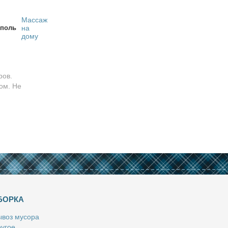
Массаж
поль
на
дому
ров.
ом. Не
БОРКА
­воз му­со­ра
у­гое