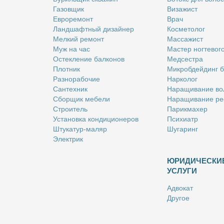
Га­зов­щик
Ви­за­жист
Ев­ро­ре­монт
Врач
Ланд­шафт­ный ди­зай­нер
Кос­ме­то­лог
Мел­кий ре­монт
Мас­са­жист
Муж на час
Ма­стер ног­те­во­г
Остек­ле­ние бал­ко­нов
Мед­сест­ра
Плот­ник
Мик­роб­дей­динг 
Раз­но­ра­бо­чие
Нар­ко­лог
Сан­тех­ник
На­ра­щи­ва­ние во
Сбор­щик ме­бе­ли
На­ра­щи­ва­ние ре
Стро­и­тель
Па­рик­махер
Уста­нов­ка кон­ди­ци­о­не­ров
Пси­хи­атр
Шту­ка­тур-ма­ляр
Шу­га­ринг
Элек­трик
ЮРИДИЧЕСКИ
УСЛУГИ
Адво­кат
Дру­гое
Но­та­ри­ус
Оцен­щик