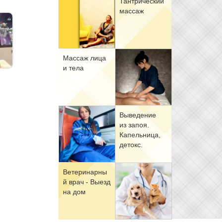
Тан­три­че­ский
мас­саж
Мас­саж ли­ца
и те­ла
Вы­ве­де­ние
из за­поя.
Ка­пель­ни­ца,
де­токс.
Ве­те­ри­нар­ны
й врач - Вы­езд
на дом