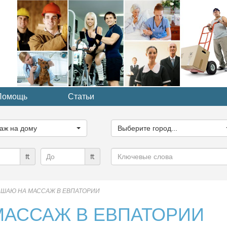
Помощь
Статьи
ите
Выберите
рию...
город...
аж на дому
Выберите город...
Ключевые
₶
₶
слова
ШАЮ НА МАССАЖ В ЕВПАТОРИИ
МАССАЖ В ЕВПАТОРИИ