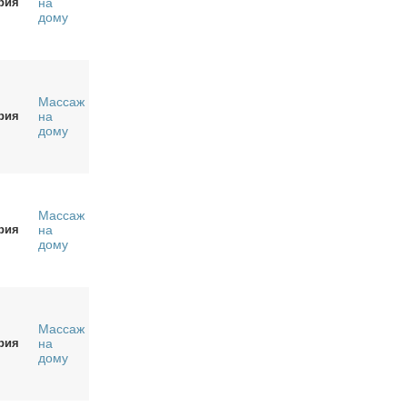
рия
на
дому
Массаж
рия
на
дому
Массаж
рия
на
дому
Массаж
рия
на
дому