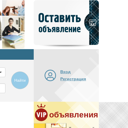
Добавить
новое
объявление
Вход
Регистрация
Найти
объявления