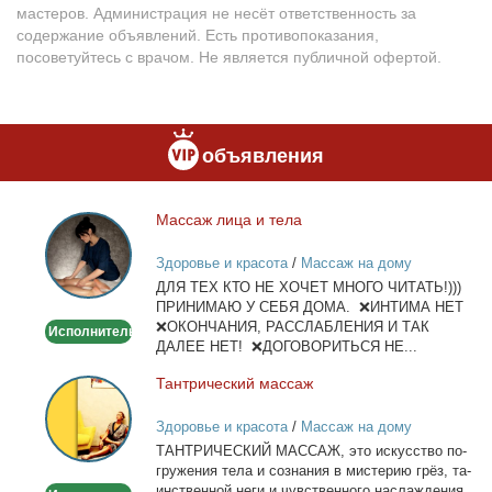
мастеров. Администрация не несёт ответственность за
содержание объявлений. Есть противопоказания,
посоветуйтесь с врачом. Не является публичной офертой.
объявления
Мас­саж ли­ца и те­ла
Массаж
лица
Здоровье и красота
/
Массаж на дому
и
ДЛЯ ТЕХ КТО НЕ ХОЧЕТ МНОГО ЧИТАТЬ!)))
тела
ПРИНИМАЮ У СЕБЯ ДОМА. ❌ИНТИМА НЕТ
❌ОКОНЧАНИЯ, РАССЛАБЛЕНИЯ И ТАК
Исполнитель
ДАЛЕЕ НЕТ! ❌ДОГОВОРИТЬСЯ НЕ...
Тан­три­че­ский мас­саж
Тантрический
массаж
Здоровье и красота
/
Массаж на дому
ТАНТРИЧЕСКИЙ МАССАЖ, это ис­кус­ство по­
гру­же­ния те­ла и со­зна­ния в ми­сте­рию грёз, та­
ин­ствен­ной неги и чув­ствен­но­го на­сла­жде­ния.