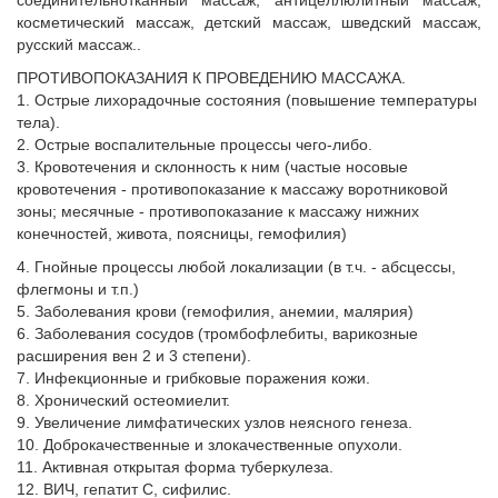
соединительнотканный массаж, антицеллюлитный массаж,
косметический массаж, детский массаж, шведский массаж,
русский массаж..
ПРОТИВОПОКАЗАНИЯ К ПРОВЕДЕНИЮ МАССАЖА.
1. Острые лихорадочные состояния (повышение температуры
тела).
2. Острые воспалительные процессы чего-либо.
3. Кровотечения и склонность к ним (частые носовые
кровотечения - противопоказание к массажу воротниковой
зоны; месячные - противопоказание к массажу нижних
конечностей, живота, поясницы, гемофилия)
4. Гнойные процессы любой локализации (в т.ч. - абсцессы,
флегмоны и т.п.)
5. Заболевания крови (гемофилия, анемии, малярия)
6. Заболевания сосудов (тромбофлебиты, варикозные
расширения вен 2 и 3 степени).
7. Инфекционные и грибковые поражения кожи.
8. Хронический остеомиелит.
9. Увеличение лимфатических узлов неясного генеза.
10. Доброкачественные и злокачественные опухоли.
11. Активная открытая форма туберкулеза.
12. ВИЧ, гепатит С, сифилис.