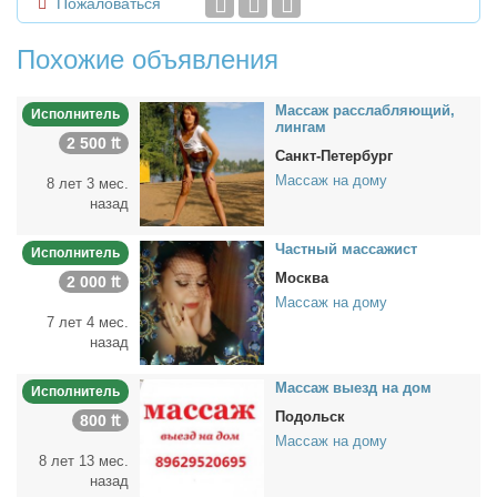
Пожаловаться
Похожие объявления
Мас­саж рас­слаб­ля­ю­щий,
Исполнитель
лин­гам
2 500 ₶
Санкт-Петербург
Массаж на дому
8 лет 3 мес.
назад
Част­ный мас­са­жист
Исполнитель
Москва
2 000 ₶
Массаж на дому
7 лет 4 мес.
назад
Мас­саж вы­езд на дом
Исполнитель
Подольск
800 ₶
Массаж на дому
8 лет 13 мес.
назад