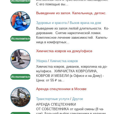
Исполнитель
С его по­мо­щью вы...
Вы­ве­де­ние из за­поя. Ка­пель­ни­ца, де­токс.
Выведение
из
Здоровье и красота
/
Вызов врача на дом
запоя.
Вы­ве­де­ние из за­поя лю­бой дли­тель­но­сти. Ко­
Капельница,
ди­ро­ва­ние. Сня­тие нар­ко­ти­че­ской лом­ки.
детокс.
Ком­плекс­ное ле­че­ние за­ви­си­мо­стей. Ка­пель­
Исполнитель
ни­ца в ком­форт­ных...
Хим­чист­ка ков­ров на до­му/офи­се
Химчистка
ковров
Уборка
/
Химчистка ковров
на
Хим­чист­ка ков­ров, ди­ва­нов, ков­ро­ли­на на до­
дому/
му/офи­се. ХИМЧИСТКА КОВРОЛИНА,
офисе
КОВРОВ И МЕБЕЛИ (в Офи­се и на До­му) -
Исполнитель
Це­на: от 55 ₽ за...
Арен­да спец­тех­ни­ки в Москве
Аренда
спецтехники
Транспортные услуги
/
Другое
в
АРЕНДА СПЕЦТЕХНИКИ
Москве
ОТ СОБСТВЕННИКА от од­ной сме­ны (8 ча­
сов). Боль­шой вы­бор спец­тех­ни­ки в на­ли­чии