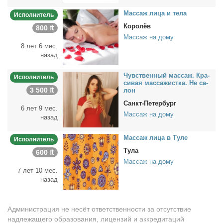
Мас­саж ли­ца и те­ла
Исполнитель
Королёв
800 ₶
Массаж на дому
8 лет 6 мес.
назад
Чув­ствен­ный мас­саж. Кра­
Исполнитель
си­вая мас­са­жист­ка. Не са­
3 500 ₶
лон
Санкт-Петербург
6 лет 9 мес.
Массаж на дому
назад
Мас­саж ли­ца в Ту­ле
Исполнитель
Тула
600 ₶
Массаж на дому
7 лет 10 мес.
назад
Администрация не несёт ответственности за отсутствие
надлежащего образования, лицензий и аккредитаций