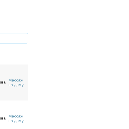
Массаж
ква
на дому
Массаж
ква
на дому