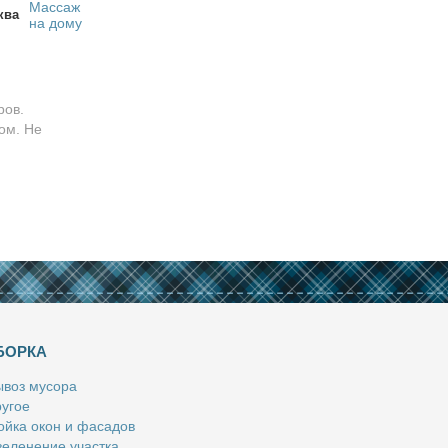
Массаж
ква
на дому
ров.
ом. Не
БОРКА
­воз му­со­ра
у­гое
й­ка окон и фа­са­дов
е­ле­не­ние участ­ка