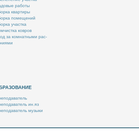
­до­вые ра­бо­ты
ор­ка квар­ти­ры
ор­ка по­ме­ще­ний
ор­ка участ­ка
м­чист­ка ков­ров
од за ком­нат­ны­ми рас­
­ни­я­ми
БРАЗОВАНИЕ
е­по­да­ва­тель
е­по­да­ва­тель ин.яз
е­по­да­ва­тель му­зы­ки
­пе­ти­тор