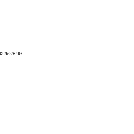
м
89225076496.