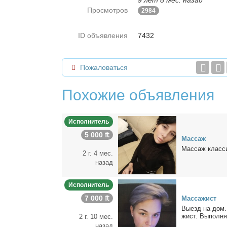
9 лет 8 мес. назад
Просмотров
2984
ID объявления
7432
Пожаловаться
Похожие объявления
Исполнитель
5 000 ₶
Мас­саж
Мас­саж клас­си­
2 г. 4 мес.
назад
Исполнитель
7 000 ₶
Мас­са­жист
Вы­езд на дом. 
жист. Вы­пол­ня
2 г. 10 мес.
назад