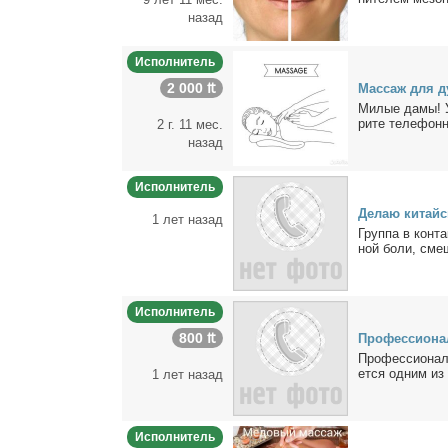
назад
Исполнитель
2 000 ₶
Мас­саж для ду
Ми­лые да­мы! У
ри­те те­ле­фон­
2 г. 11 мес.
назад
Исполнитель
Де­лаю ки­тай­
1 лет назад
Груп­па в кон­та
ной бо­ли, сме­
Исполнитель
800 ₶
Про­фес­сио­на
Про­фес­сио­нал
ет­ся од­ним из 
1 лет назад
Исполнитель