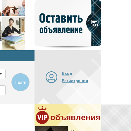
Добавить
новое
объявление
Вход
Регистрация
Найти
объявления