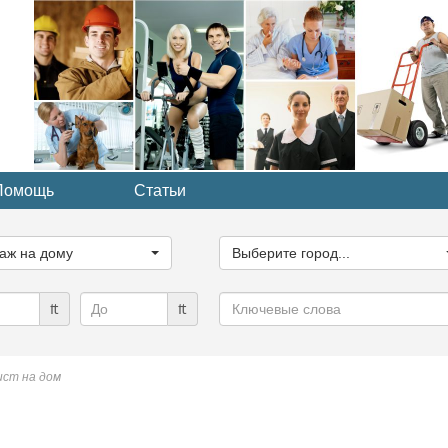
Помощь
Статьи
ите
Выберите
рию...
город...
аж на дому
Выберите город...
Ключевые
₶
₶
слова
ст на дом