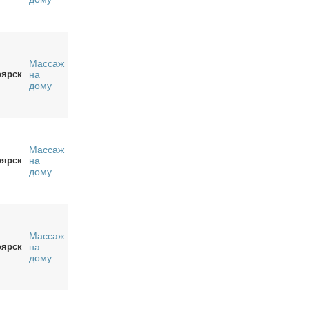
Массаж
оярск
на
дому
Массаж
оярск
на
дому
Массаж
оярск
на
дому