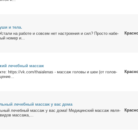
­ши и те­ла.
Красн
ста­ли на ра­бо­те и со­всем нет на­стро­е­ния и сил? Про­сто на­бе­
ный но­мер и...
ский ле­чеб­ный мас­саж
Красн
к­те: https://vk.com/thaialenas - мас­саж го­ло­вы и шеи (от го­лов­
ще­ние...
ль­ный ле­чеб­ный мас­саж у вас до­ма
Красн
ь­ный ле­чеб­ный мас­саж у вас до­ма! Ме­ди­цин­ский мас­саж яв­ля­
ви­дов мас­са­жа,...