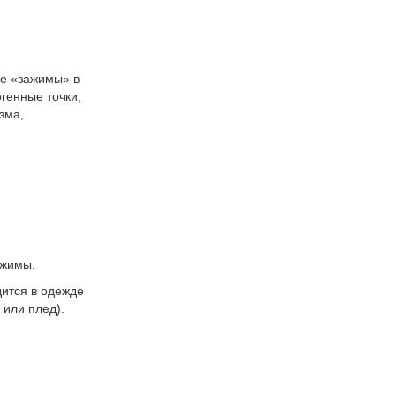
е «зажимы» в
генные точки,
зма,
ажимы.
дится в одежде
 или плед).