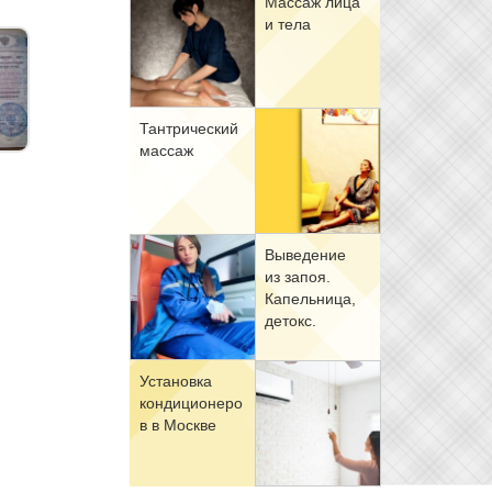
Мас­саж ли­ца
и те­ла
Тан­три­че­ский
мас­саж
Вы­ве­де­ние
из за­поя.
Ка­пель­ни­ца,
де­токс.
Уста­нов­ка
кон­ди­ци­о­не­ро
в в Москве