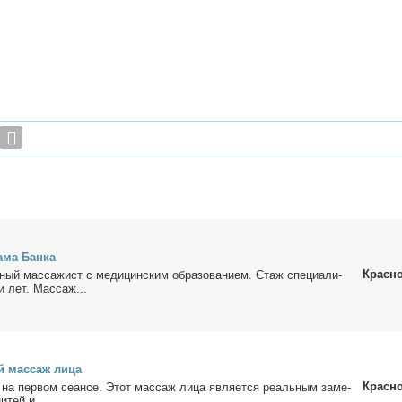
­ма Бан­ка
Красн
­ный мас­са­жист с ме­ди­цин­ским об­ра­зо­ва­ни­ем. Стаж спе­ци­а­ли­
и лет. Мас­саж...
й мас­саж ли­ца
Красн
на пер­вом се­ан­се. Этот мас­саж ли­ца яв­ля­ет­ся ре­аль­ным за­ме­
и­тей и...