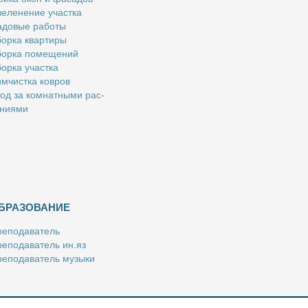
е­ле­не­ние участ­ка
­до­вые ра­бо­ты
ор­ка квар­ти­ры
ор­ка по­ме­ще­ний
ор­ка участ­ка
м­чист­ка ков­ров
од за ком­нат­ны­ми рас­
­ни­я­ми
БРАЗОВАНИЕ
е­по­да­ва­тель
е­по­да­ва­тель ин.яз
е­по­да­ва­тель му­зы­ки
­пе­ти­тор