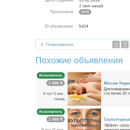
Дата создания
15.02.2016
1 лет назад
Просмотров
2068
ID объявления
5424
Пожаловаться
Похожие объявления
Исполнитель
1 000 ₶
Мас­саж Хи­джа
Ди­пло­ми­ро­ван
ста бо­лее 20 т
6 лет 6 мес.
назад
Исполнитель
1 000 ₶
Скульп­тур­ны
Эф­фект сра­зу 
ни­те­лем ме­зо­н
9 лет 11 мес.