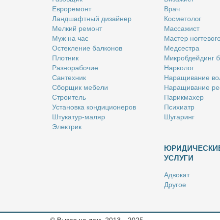
Ев­ро­ре­монт
Врач
Ланд­шафт­ный ди­зай­нер
Кос­ме­то­лог
Мел­кий ре­монт
Мас­са­жист
Муж на час
Ма­стер ног­те­во­г
Остек­ле­ние бал­ко­нов
Мед­сест­ра
Плот­ник
Мик­роб­дей­динг 
Раз­но­ра­бо­чие
Нар­ко­лог
Сан­тех­ник
На­ра­щи­ва­ние во
Сбор­щик ме­бе­ли
На­ра­щи­ва­ние ре
Стро­и­тель
Па­рик­махер
Уста­нов­ка кон­ди­ци­о­не­ров
Пси­хи­атр
Шту­ка­тур-ма­ляр
Шу­га­ринг
Элек­трик
ЮРИДИЧЕСКИ
УСЛУГИ
Адво­кат
Дру­гое
Но­та­ри­ус
Оцен­щик
Ри­эл­тор