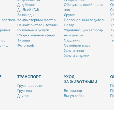
Дед Мо­роз
Об­слу­жи­ва­ю­щий пер­со­
Оз
Ди Джей (DJ)
нал
Са
За­каз еды
Дру­гое
Уб
о сер­ви­са
Ком­пью­тер­ный ма­стер
Пер­со­наль­ный во­ди­тель
Уб
Ре­монт бы­то­вой тех­ни­ки
По­вар
Уб
бро­вей
Ри­ту­аль­ные услу­ги
Управ­ля­ю­щий за­го­род­
Хи
Сбор­ка май­нинг-ферм
ным до­мом
Ух
­лос
Та­ма­да
Са­дов­ник
те
с­ниц
Фо­то­граф
Се­мей­ная па­ра
Услу­ги ня­ни
Услу­ги си­дел­ки
Е
ТРАНСПОРТ
УХОД
О
ЗА ЖИВОТНЫМИ
Гру­зо­пе­ре­воз­ки
Пр
Груз­чи­ки
Ве­те­ри­нар
Пр
Дру­гое
Вы­гул со­бак
Пр
Ку­рьер
Дру­гое
Ре
Лич­ный во­ди­тель
Ки­но­лог
Так­си
Стриж­ка жи­вот­ных