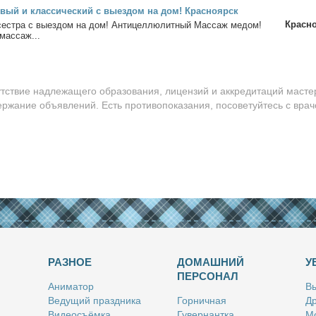
­вый и клас­си­че­ский с вы­ез­дом на дом! Крас­но­ярск
Красн
сест­ра с вы­ез­дом на дом! Ан­ти­цел­люлит­ный Мас­саж ме­дом!
 мас­саж...
утствие надлежащего образования, лицензий и аккредитаций масте
ержание объявлений. Есть противопоказания, посоветуйтесь с врач
РАЗНОЕ
ДОМАШНИЙ
У
ПЕРСОНАЛ
Ани­ма­тор
Вы
Ве­ду­щий празд­ни­ка
Гор­нич­ная
Др
Ви­део­съём­ка
Гу­вер­нант­ка
Мо