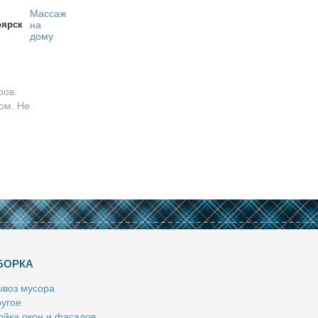
Массаж
оярск
на
дому
ров.
ом. Не
БОРКА
­воз му­со­ра
у­гое
й­ка окон и фа­са­дов