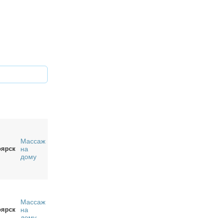
Массаж
оярск
на
дому
Массаж
оярск
на
дому