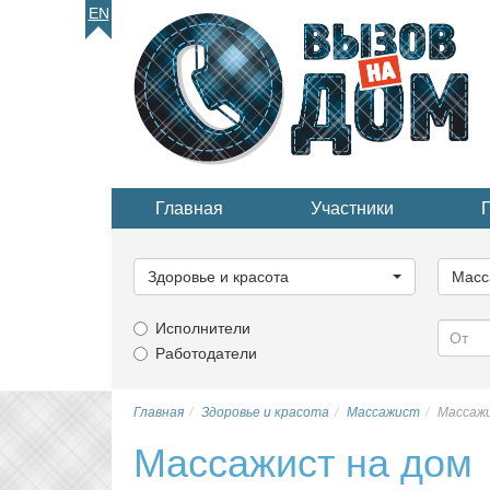
EN
Главная
Участники
Выберите
Выбер
категорию...
катего
Здоровье и красота
Масс
Исполнители
Работодатели
Главная
Здоровье и красота
Массажист
Массажи
Массажист на дом