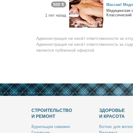
500 ₶
Мас­саж! Ме­до
Ме­ди­цин­ская 
Клас­си­че­ский
1 лет назад
Администрация не несёт ответственности за отс
Администрация не несёт ответственность за сод
является публичной офертой.
СТРОИТЕЛЬСТВО
ЗДОРОВЬЕ
И РЕМОНТ
И КРАСОТА
Бу­риль­щик сква­жин
Бо­токс для во­лос
Га­зов­щик
Ви­за­жист