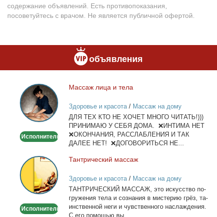
содержание объявлений. Есть противопоказания,
посоветуйтесь с врачом. Не является публичной офертой.
объявления
Мас­саж ли­ца и те­ла
Массаж
лица
Здоровье и красота
/
Массаж на дому
и
ДЛЯ ТЕХ КТО НЕ ХОЧЕТ МНОГО ЧИТАТЬ!)))
тела
ПРИНИМАЮ У СЕБЯ ДОМА. ❌ИНТИМА НЕТ
❌ОКОНЧАНИЯ, РАССЛАБЛЕНИЯ И ТАК
Исполнитель
ДАЛЕЕ НЕТ! ❌ДОГОВОРИТЬСЯ НЕ...
Тан­три­че­ский мас­саж
Тантрический
массаж
Здоровье и красота
/
Массаж на дому
ТАНТРИЧЕСКИЙ МАССАЖ, это ис­кус­ство по­
гру­же­ния те­ла и со­зна­ния в ми­сте­рию грёз, та­
ин­ствен­ной неги и чув­ствен­но­го на­сла­жде­ния.
Исполнитель
С его по­мо­щью вы...