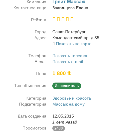
Грейт Мас­саж
Компания
Контактное лицо
Звя­гин­це­ва Еле­на
Рейтинг
Город
Санкт-Пе­тер­бург
Адрес
Ко­мен­дант­ский пр. д 35
Показать на карте
Телефон
Показать телефон
E-mail
Показать e-mail
1 800 ₶
Цена
Тип объявления
Исполнитель
Категория
Здоровье и красота
Подкатегория
Массаж на дому
Дата создания
12.05.2015
1 лет назад
Просмотров
2430