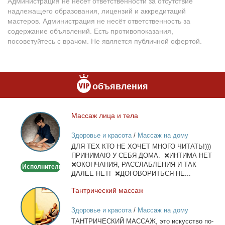
Администрация не несёт ответственности за отсутствие
надлежащего образования, лицензий и аккредитаций
мастеров. Администрация не несёт ответственность за
содержание объявлений. Есть противопоказания,
посоветуйтесь с врачом. Не является публичной офертой.
объявления
Мас­саж ли­ца и те­ла
Массаж
лица
Здоровье и красота
/
Массаж на дому
и
ДЛЯ ТЕХ КТО НЕ ХОЧЕТ МНОГО ЧИТАТЬ!)))
тела
ПРИНИМАЮ У СЕБЯ ДОМА. ❌ИНТИМА НЕТ
❌ОКОНЧАНИЯ, РАССЛАБЛЕНИЯ И ТАК
Исполнитель
ДАЛЕЕ НЕТ! ❌ДОГОВОРИТЬСЯ НЕ...
Тан­три­че­ский мас­саж
Тантрический
массаж
Здоровье и красота
/
Массаж на дому
ТАНТРИЧЕСКИЙ МАССАЖ, это ис­кус­ство по­