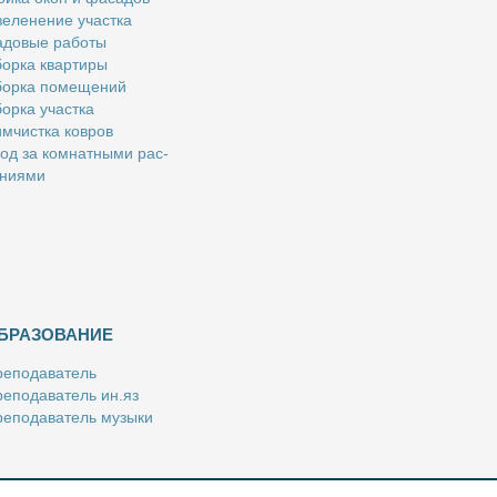
е­ле­не­ние участ­ка
­до­вые ра­бо­ты
ор­ка квар­ти­ры
ор­ка по­ме­ще­ний
ор­ка участ­ка
м­чист­ка ков­ров
од за ком­нат­ны­ми рас­
­ни­я­ми
БРАЗОВАНИЕ
е­по­да­ва­тель
е­по­да­ва­тель ин.яз
е­по­да­ва­тель му­зы­ки
­пе­ти­тор