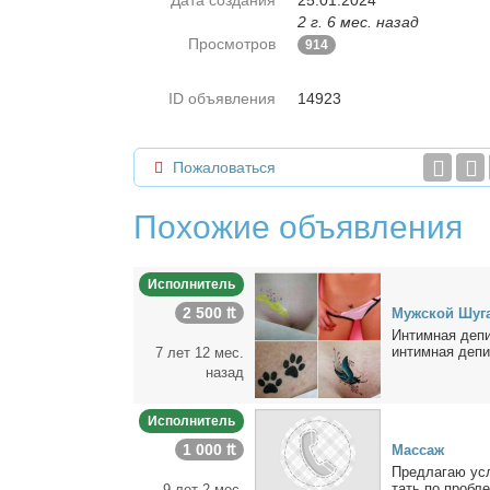
Дата создания
25.01.2024
2 г. 6 мес. назад
Просмотров
914
ID объявления
14923
Пожаловаться
Похожие объявления
Исполнитель
2 500 ₶
Муж­ской Шу­га
Ин­тим­ная де­п
ин­тим­ная де­пи
7 лет 12 мес.
назад
Исполнитель
1 000 ₶
Мас­саж
Пред­ла­гаю услу
тать по про­бле
9 лет 2 мес.