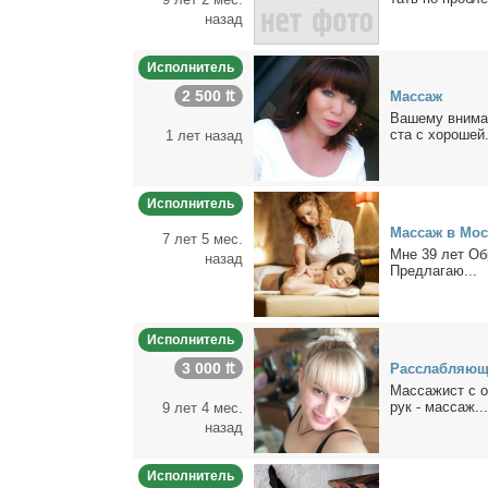
назад
Исполнитель
2 500 ₶
Мас­саж
Ва­ше­му вни­ма­
ста с хо­ро­шей.
1 лет назад
Исполнитель
Мас­саж в Мо
7 лет 5 мес.
Мне 39 лет Об­р
назад
Пред­ла­гаю...
Исполнитель
3 000 ₶
Рас­слаб­ля­ю­
Мас­са­жист с о
рук - мас­саж...
9 лет 4 мес.
назад
Исполнитель