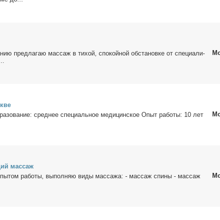
Мо
нию пред­ла­гаю мас­саж в ти­хой, спо­кой­ной об­ста­нов­ке от спе­ци­а­ли­
..
скве
Мо
а­зо­ва­ние: сред­нее спе­ци­аль­ное ме­ди­цин­ское Опыт ра­бо­ты: 10 лет
щий мас­саж
Мо
пы­том ра­бо­ты, вы­пол­няю ви­ды мас­са­жа: - мас­саж спи­ны - мас­саж