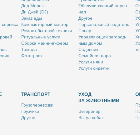
Дед Мо­роз
Об­слу­жи­ва­ю­щий пер­со­
Оз
Ди Джей (DJ)
нал
Са
За­каз еды
Дру­гое
Уб
о сер­ви­са
Ком­пью­тер­ный ма­стер
Пер­со­наль­ный во­ди­тель
Уб
Ре­монт бы­то­вой тех­ни­ки
По­вар
Уб
бро­вей
Ри­ту­аль­ные услу­ги
Управ­ля­ю­щий за­го­род­
Хи
Сбор­ка май­нинг-ферм
ным до­мом
Ух
­лос
Та­ма­да
Са­дов­ник
те
с­ниц
Фо­то­граф
Се­мей­ная па­ра
Услу­ги ня­ни
Услу­ги си­дел­ки
Е
ТРАНСПОРТ
УХОД
О
ЗА ЖИВОТНЫМИ
Гру­зо­пе­ре­воз­ки
Пр
Груз­чи­ки
Ве­те­ри­нар
Пр
Дру­гое
Вы­гул со­бак
Пр
Ку­рьер
Дру­гое
Ре
Лич­ный во­ди­тель
Ки­но­лог
Так­си
Стриж­ка жи­вот­ных