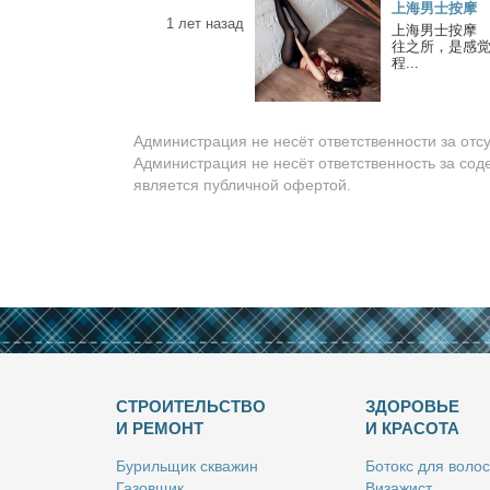
上海男士按摩
1 лет назад
上海男士按摩 上海
往之所，是感觉
程...
Администрация не несёт ответственности за отс
Администрация не несёт ответственность за сод
является публичной офертой.
СТРОИТЕЛЬСТВО
ЗДОРОВЬЕ
И РЕМОНТ
И КРАСОТА
Бу­риль­щик сква­жин
Бо­токс для во­лос
Га­зов­щик
Ви­за­жист