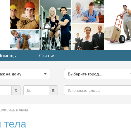
Помощь
Статьи
ите
Выберите
рию...
город...
аж на дому
Выберите город...
Ключевые
₶
₶
слова
для души и тела
 тела