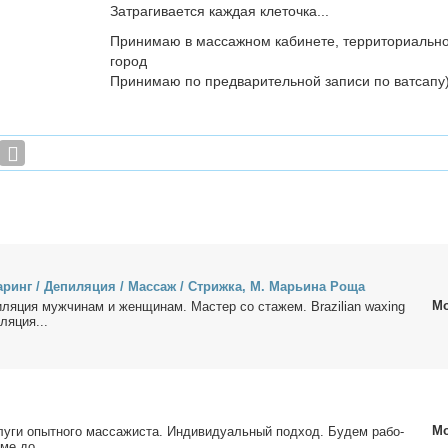
Затрагивается каждая клеточка...
Принимаю в массажном кабинете, территориально
город
Принимаю по предварительной записи по ватсапу
­ринг / Де­пи­ля­ция / Мас­саж / Стриж­ка, М. Ма­рьи­на Ро­ща
Мо
и­ля­ция муж­чи­нам и жен­щи­нам. Ма­стер со ста­жем. Brazilian waxing
­ля­ция...
Мо
­ги опыт­но­го мас­са­жи­ста. Ин­ди­ви­ду­аль­ный под­ход. Бу­дем ра­бо­
­ме до...