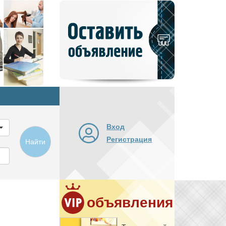
Добавить
новое
объявление
Вход
Регистрация
Найти
объявления