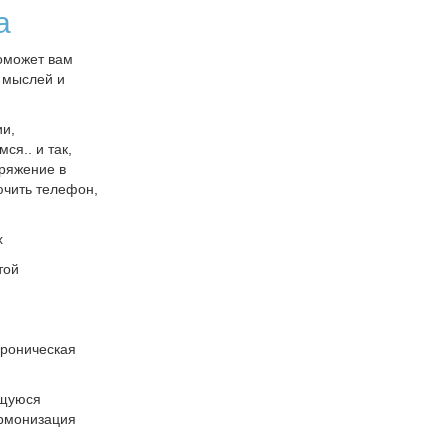
а
помoжет вaм
т мыслей и
ии,
ся.. и так,
пряжение в
ючить телефон,
х
той
 хроническая
ущуюся
армонизация