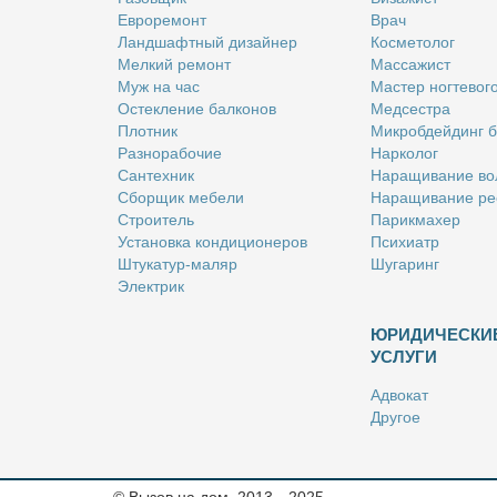
Ев­ро­ре­монт
Врач
Ланд­шафт­ный ди­зай­нер
Кос­ме­то­лог
Мел­кий ре­монт
Мас­са­жист
Муж на час
Ма­стер ног­те­во­г
Остек­ле­ние бал­ко­нов
Мед­сест­ра
Плот­ник
Мик­роб­дей­динг 
Раз­но­ра­бо­чие
Нар­ко­лог
Сан­тех­ник
На­ра­щи­ва­ние во
Сбор­щик ме­бе­ли
На­ра­щи­ва­ние ре
Стро­и­тель
Па­рик­махер
Уста­нов­ка кон­ди­ци­о­не­ров
Пси­хи­атр
Шту­ка­тур-ма­ляр
Шу­га­ринг
Элек­трик
ЮРИДИЧЕСКИ
УСЛУГИ
Адво­кат
Дру­гое
Но­та­ри­ус
Оцен­щик
Ри­эл­тор