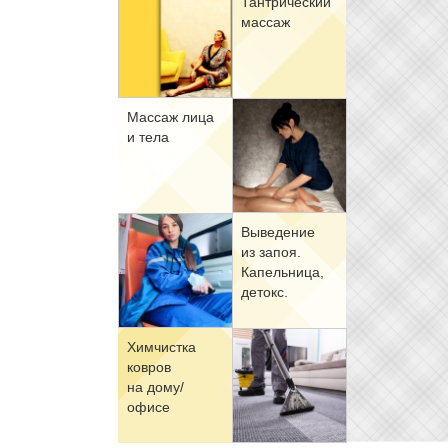
Тан­три­че­ский
мас­саж
Мас­саж ли­ца
и те­ла
Вы­ве­де­ние
из за­поя.
Ка­пель­ни­ца,
де­токс.
Хим­чист­ка
ков­ров
на до­му/
офи­се