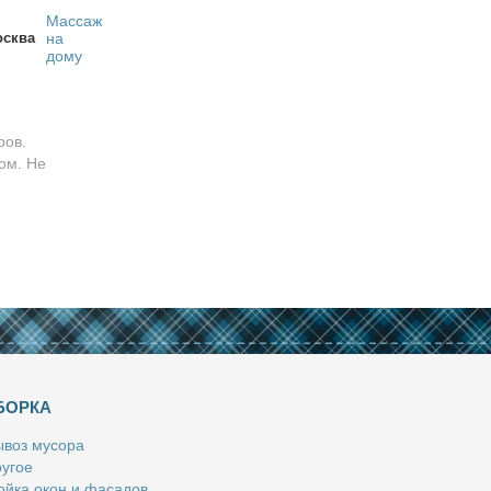
Массаж
сква
на
дому
ров.
ом. Не
БОРКА
­воз му­со­ра
у­гое
й­ка окон и фа­са­дов