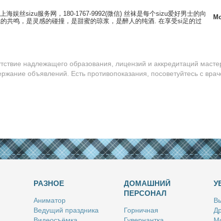
娱丝sizu服务网，180-1767-9992(微信) 丝袜是每个sizu爱好男士的向
Мо
的共鸣，是灵感的碰撞，是甜蜜的琼浆，是醉人的纯酒. 在享受si足的过
утствие надлежащего образования, лицензий и аккредитаций масте
ержание объявлений. Есть противопоказания, посоветуйтесь с врач
РАЗНОЕ
ДОМАШНИЙ
У
ПЕРСОНАЛ
Ани­ма­тор
Вы
Ве­ду­щий празд­ни­ка
Гор­нич­ная
Др
Ви­део­съём­ка
Гу­вер­нант­ка
Мо