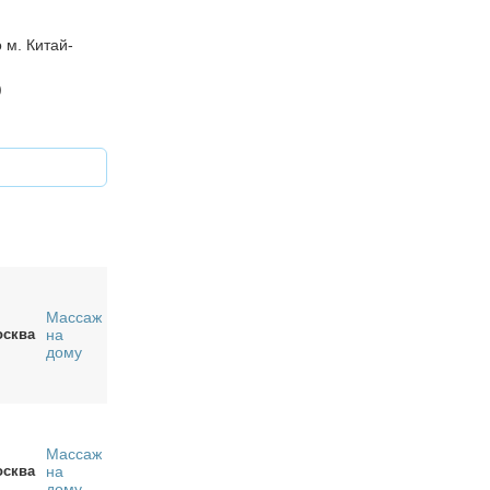
 м. Китай-
)
Массаж
сква
на
дому
Массаж
сква
на
дому