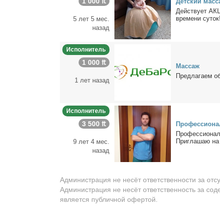
1 000 ₶
Дет­ский мас­
Дей­ству­ет АК
вре­ме­ни су­ток
5 лет 5 мес.
назад
Исполнитель
1 000 ₶
Мас­саж
Пред­ла­га­ем о
1 лет назад
Исполнитель
3 500 ₶
Про­фес­сио­на
Про­фес­сио­нал
При­гла­шаю на 
9 лет 4 мес.
назад
Администрация не несёт ответственности за отс
Администрация не несёт ответственность за сод
является публичной офертой.