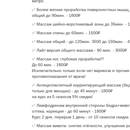
метро.
✅ Более мягкая проработка поверхностных мышц, 
общий до 90мин. - 1800₽
✅ Массаж шейно-воротниковый зоны до 35мин. - 
✅ Массаж спины до 60мин. - 1500₽
✅ Массаж общий - до 120мин. 3500 до 150мин. - 
✅ Лайт версия общего массажа - 90 мин. - 3000₽
✅ Массаж ног, глубокая проработка!!!
До 60 мин. - 1800₽
Исключительно только если нет варикоза и прочие
противопоказания от врача!
✅ Антицеллюлитный корректирующий массаж (бед
только для женщин) - до 45 минут - 1800₽
на курс из 5 сеансов 5% скидка!
✅ Лимфодренаж внутренней стороны бедра+живот
оттека, корекция - до 60 минут - 1800₽
Курс 2 дня, перерыв 1 день - от 10 сеансов скидка
✅ Массаж живота- снятие отёчности, улучшение р