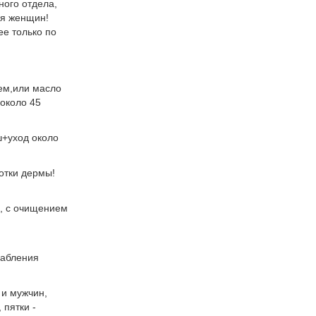
ного отдела,
ля женщин!
ее только по
ем,или масло
около 45
ш+уход около
отки дермы!
е, с очищением
лабления
и мужчин,
 пятки -