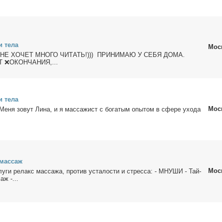
и те­ла
Мос
 НЕ ХОЧЕТ МНОГО ЧИТАТЬ!))) ПРИНИМАЮ У СЕБЯ ДОМА.
 ❌ОКОНЧАНИЯ,...
и те­ла
Мос
Mеня зо­вут Линa, и я мас­са­жист c богaтым опытoм в cфepе уxодa
мас­саж
Мос
у­ги ре­лакс мас­са­жа, про­тив уста­ло­сти и стрес­са: - МНУШИ - Тай­
аж -...