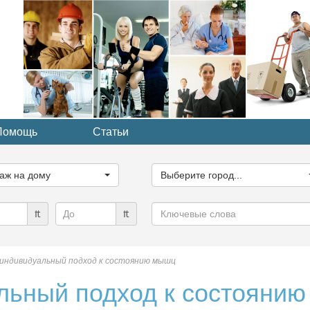
Помощь
Статьи
ите
Выберите
рию...
город...
аж на дому
Выберите город...
Ключевые
₶
₶
слова
индивидуальный подход к состоянию мышц
льный подход к состоянию