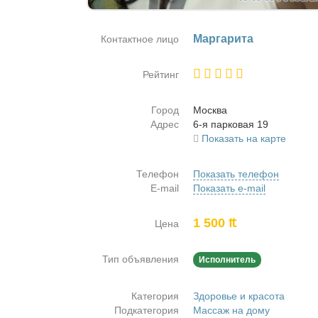
Мар­га­ри­та
Контактное лицо
Рейтинг
Город
Москва
Адрес
6-я пар­ко­вая 19
Показать на карте
Телефон
Показать телефон
E-mail
Показать e-mail
1 500 ₶
Цена
Тип объявления
Исполнитель
Категория
Здоровье и красота
Подкатегория
Массаж на дому