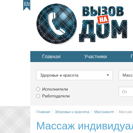
EN
Главная
Участники
Выберите
Выбер
категорию...
катего
Здоровье и красота
Масс
Исполнители
Работодатели
Главная
Здоровье и красота
Массажист
Массаж 
Массаж индивидуа