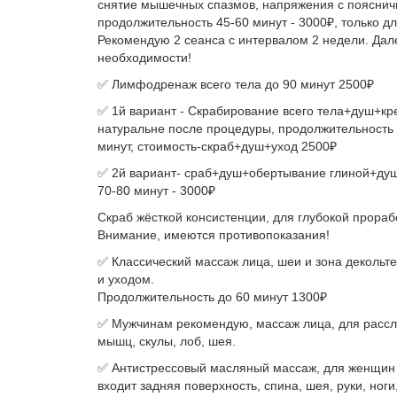
снятие мышечных спазмов, напряжения с пояснич
продолжительность 45-60 минут - 3000₽, только д
Рекомендую 2 сеанса с интервалом 2 недели. Дал
необходимости!
✅ Лимфодренаж всего тела до 90 минут 2500₽
✅ 1й вариант - Скрабирование всего тела+душ+кр
натуральне после процедуры, продолжительность 
минут, стоимость-скраб+душ+уход 2500₽
✅ 2й вариант- сраб+душ+обертывание глиной+ду
70-80 минут - 3000₽
Скраб жёсткой консистенции, для глубокой прораб
Внимание, имеются противопоказания!
✅ Классический массаж лица, шеи и зона декольт
и уходом.
Продолжительность до 60 минут 1300₽
✅ Мужчинам рекомендую, массаж лица, для расс
мышц, скулы, лоб, шея.
✅ Антистрессовый масляный массаж, для женщин 
входит задняя поверхность, спина, шея, руки, ноги,