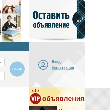
Добавить
новое
объявление
Вход
Регистрация
Найти
объявления