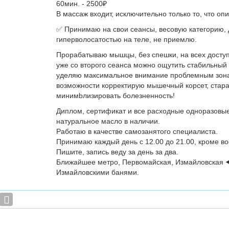
60мин. - 2500₽
В массаж входит, исключительно только то, что оп
✅ Принимаю на свои сеансы, весовую категорию, до
гиперволосатостью на теле, не приемлю.
Прорабатываю мышцы, без спешки, на всех доступ
уже со второго сеанса можно ощутить стабильный 
уделяю максимальное внимание проблемным зона
возможности корректирую мышечный корсет, стар
минимbлизировать болезненность!
Диплом, сертификат и все расходные одноразовы
натуральное масло в наличии.
Работаю в качестве самозанятого специалиста.
Принимаю каждый день с 12.00 до 21.00, кроме во
Пишите, запись веду за день за два.
Ближайшее метро, Первомайская, Измайловская ◀
Измайловскими банями.