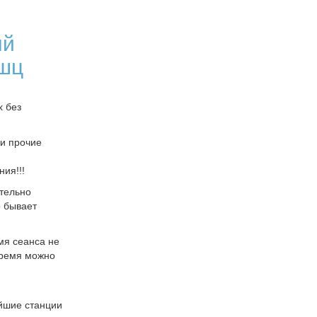
ый
ышц
х без
 и прочие
ния!!!
тельно
о бывает
мя сеанса не
время можно
йшие станции