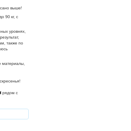
исано выше!
 90 кг, с
ных уровнях,
результат,
м, также по
аюсь
е материалы,
скресенья!
️ рядом с