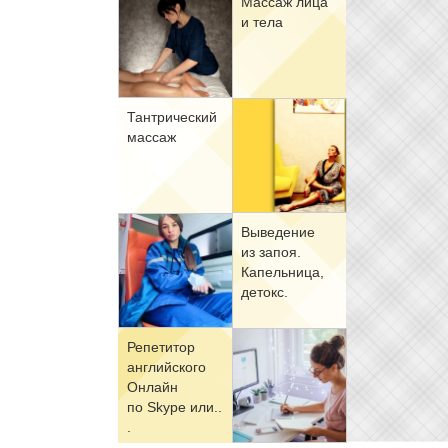
Мас­саж ли­ца
и те­ла
Тан­три­че­ский
мас­саж
Вы­ве­де­ние
из за­поя.
Ка­пель­ни­ца,
де­токс.
Ре­пе­ти­тор
ан­глий­ско­го
Он­лайн
по Skype или..
.