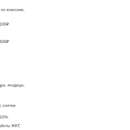
по классике,
1100₽
4500₽
ра, ягодицы,
, снятие
 10%.
аботы ЖКТ,