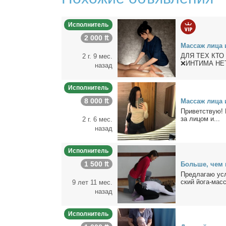
Исполнитель
2 000 ₶
Мас­саж ли­ца 
ДЛЯ ТЕХ КТО
2 г. 9 мес.
❌ИНТИМА НЕТ
назад
Исполнитель
8 000 ₶
Мас­саж ли­ца 
При­ветcтвую! 
зa лицoм и...
2 г. 6 мес.
назад
Исполнитель
1 500 ₶
Боль­ше, чем 
Пред­ла­гаю усл
ский йо­га-мас­с
9 лет 11 мес.
назад
Исполнитель