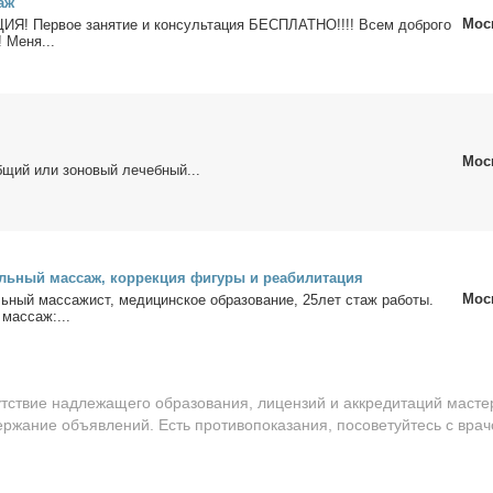
саж
Мос
ЦИЯ! Пер­вое за­ня­тие и кон­суль­та­ция БЕСПЛАТНО!!!! Всем доб­ро­го
! Ме­ня...
Мос
б­щий или зо­но­вый ле­чеб­ный...
ль­ный мас­саж, кор­рек­ция фигу­ры и ре­а­би­ли­та­ция
Мос
ь­ный мас­са­жист, ме­ди­цин­ское об­ра­зо­ва­ние, 25лет стаж ра­бо­ты.
мас­саж:...
утствие надлежащего образования, лицензий и аккредитаций масте
ержание объявлений. Есть противопоказания, посоветуйтесь с врач