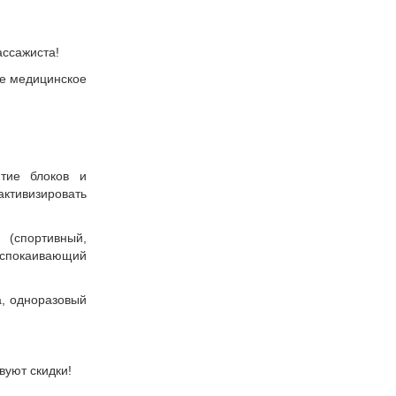
ассажиста!
ее медицинское
тие блоков и
тивизировать
(спортивный,
спокаивающий
а, одноразовый
вуют скидки!