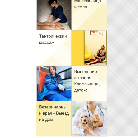
Мас­саж ли­ца
и те­ла
Тан­три­че­ский
мас­саж
Вы­ве­де­ние
из за­поя.
Ка­пель­ни­ца,
де­токс.
Ве­те­ри­нар­ны
й врач - Вы­езд
на дом