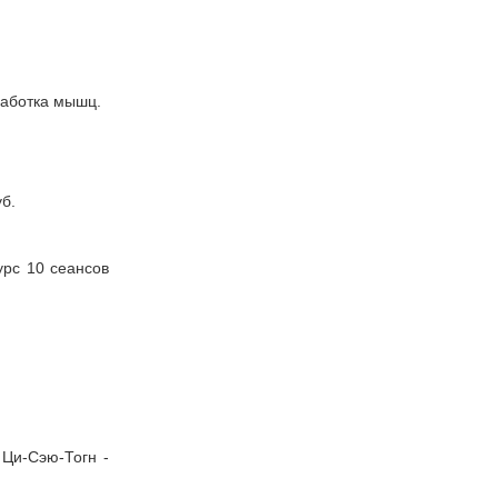
работка мышц.
б.
урс 10 сеансов
 Ци-Сэю-Тогн -