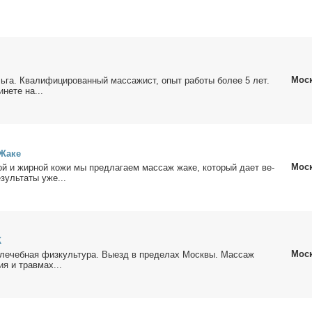
Мос
­га. Ква­ли­фи­ци­ро­ван­ный мас­са­жист, опыт ра­бо­ты бо­лее 5 лет.
­не­те на...
Жа­ке
Мос
й и жир­ной ко­жи мы пред­ла­га­ем мас­саж жа­ке, ко­то­рый да­ет ве­
­зуль­та­ты уже...
К
Мос
е­чеб­ная физ­куль­ту­ра. Вы­езд в пре­де­лах Моск­вы. Мас­саж
ия и трав­мах...