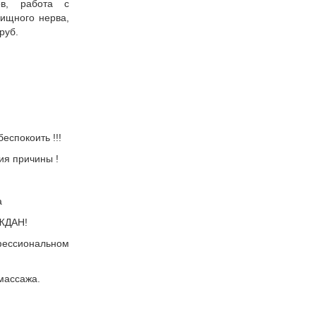
ов, работа с
лищного нерва,
руб.
еспокоить !!!
ия причины !
а
ЖДАН!
фессиональном
массажа.