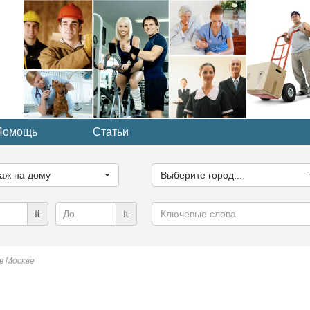
Помощь
Статьи
ите
Выберите
рию...
город...
аж на дому
Выберите город...
Ключевые
₶
₶
слова
в Москве