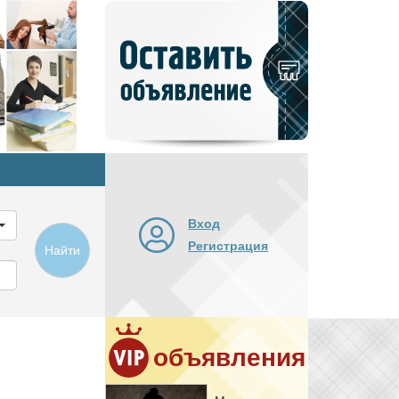
Добавить
новое
объявление
Вход
Регистрация
Найти
объявления