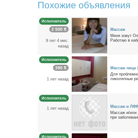
Похожие объявления
Исполнитель
2 500 ₶
Мас­саж
Ме­ня зо­вут Оль
Ра­бо­таю в ка­би
9 лет 4 мес.
назад
Исполнитель
390 ₶
Мас­саж ли­ца 
Для про­блем­но
ли­ко­леп­ные ре
1 лет назад
Исполнитель
Мас­саж и ЛФ
1 лет назад
Мас­саж и/или л
при за­боле­ва­н
Исполнитель