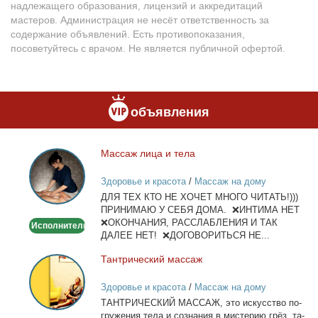
надлежащего образования, лицензий и аккредитаций
мастеров. Администрация не несёт ответственность за
содержание объявлений. Есть противопоказания,
посоветуйтесь с врачом. Не является публичной офертой.
объявления
Мас­саж ли­ца и те­ла
Массаж
лица
Здоровье и красота
/
Массаж на дому
и
ДЛЯ ТЕХ КТО НЕ ХОЧЕТ МНОГО ЧИТАТЬ!)))
тела
ПРИНИМАЮ У СЕБЯ ДОМА. ❌ИНТИМА НЕТ
❌ОКОНЧАНИЯ, РАССЛАБЛЕНИЯ И ТАК
Исполнитель
ДАЛЕЕ НЕТ! ❌ДОГОВОРИТЬСЯ НЕ...
Тан­три­че­ский мас­саж
Тантрический
массаж
Здоровье и красота
/
Массаж на дому
ТАНТРИЧЕСКИЙ МАССАЖ, это ис­кус­ство по­
гру­же­ния те­ла и со­зна­ния в ми­сте­рию грёз, та­