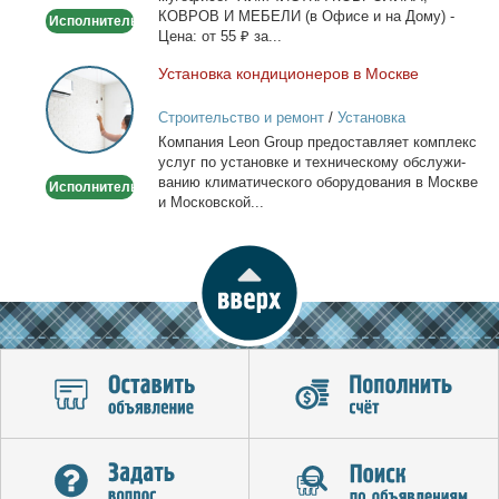
офисе
КОВРОВ И МЕБЕЛИ (в Офи­се и на До­му) -
Исполнитель
Це­на: от 55 ₽ за...
Уста­нов­ка кон­ди­ци­о­не­ров в Москве
Установка
кондиционеров
Строительство и ремонт
/
Установка
в
кондиционеров
Ком­па­ния Leon Group предо­став­ля­ет ком­плекс
Москве
услуг по уста­нов­ке и тех­ни­че­ско­му об­слу­жи­
ва­нию кли­ма­ти­че­ско­го обо­ру­до­ва­ния в Москве
Исполнитель
и Мос­ков­ской...