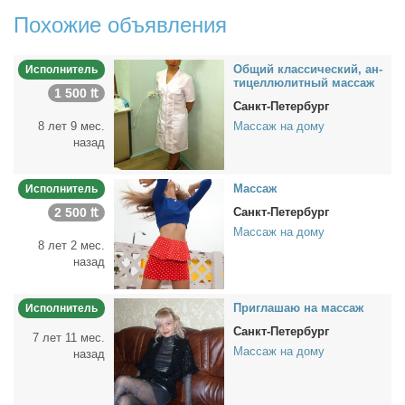
Похожие объявления
Об­щий клас­си­че­ский, ан­
Исполнитель
ти­цел­люлит­ный мас­саж
1 500 ₶
Санкт-Петербург
8 лет 9 мес.
Массаж на дому
назад
Мас­саж
Исполнитель
2 500 ₶
Санкт-Петербург
Массаж на дому
8 лет 2 мес.
назад
При­гла­шаю на мас­саж
Исполнитель
Санкт-Петербург
7 лет 11 мес.
Массаж на дому
назад