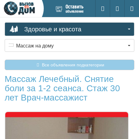
Добавить
Вход на са
Поиск
новое
объявление
Здоровье и красота
Массаж на дому
Все объявления подкатегории
Массаж Лечебный. Снятие
боли за 1-2 сеанса. Стаж 30
лет Врач-массажист