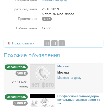
Дата создания
26.10.2019
6 лет 10 мес. назад
Просмотров
1787
ID объявления
12360
Пожаловаться
Похожие объявления
Мас­саж
Исполнитель
Москва
500 ₶
Массаж на дому
2 г. 11 мес.
назад
Про­фес­сио­наль­но-оздо­ро­
Исполнитель
ви­тель­ный мас­саж все­го те­
5 000 ₶
ла