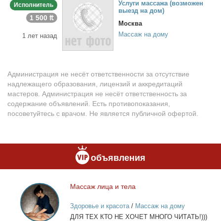
Услу­ги мас­са­жа (воз­мо­жен
Исполнитель
вы­езд на дом)
1 500 ₶
Москва
Массаж на дому
1 лет назад
Администрация не несёт ответственности за отсутствие
надлежащего образования, лицензий и аккредитаций
мастеров. Администрация не несёт ответственность за
содержание объявлений. Есть противопоказания,
посоветуйтесь с врачом. Не является публичной офертой.
объявления
Мас­саж ли­ца и те­ла
Массаж
лица
Здоровье и красота
/
Массаж на дому
и
ДЛЯ ТЕХ КТО НЕ ХОЧЕТ МНОГО ЧИТАТЬ!)))
тела