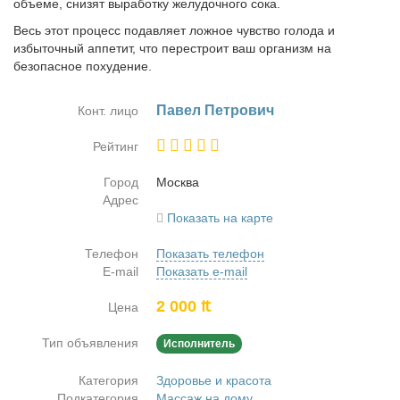
объеме, снизят выработку желудочного сока.
Весь этот процесс подавляет ложное чувство голода и
избыточный аппетит, что перестроит ваш организм на
безопасное похудение.
Па­вел Пет­ро­вич
Конт. лицо
Рейтинг
Город
Москва
Адрес
Показать на карте
Телефон
Показать телефон
E-mail
Показать e-mail
2 000 ₶
Цена
Тип объявления
Исполнитель
Категория
Здоровье и красота
Подкатегория
Массаж на дому