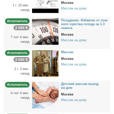
Москва
1 г. 10 мес.
Массаж на дому
назад
По­ху­де­ние. Из­бав­лю от лож­
Исполнитель
но­го чув­ства го­ло­да за 1-3
2 000 ₶
се­ан­са.
Москва
7 лет 4 мес.
Массаж на дому
назад
Мас­саж
Исполнитель
Москва
2 000 ₶
Массаж на дому
2 г. 3 мес.
назад
Дет­ский мас­саж вы­езд
Исполнитель
на дом
6 лет 4 мес.
Москва
назад
Массаж на дому