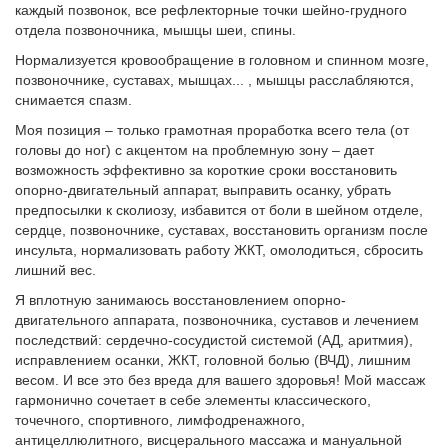
каждый позвонок, все рефлекторные точки шейно-грудного
отдела позвоночника, мышцы шеи, спины.
Нормализуется кровообращение в головном и спинном мозге,
позвоночнике, суставах, мышцах... , мышцы расслабляются,
снимается спазм.
Моя позиция – только грамотная проработка всего тела (от
головы до ног) с акцентом на проблемную зону – дает
возможность эффективно за короткие сроки восстановить
опорно-двигательный аппарат, выправить осанку, убрать
предпосылки к сколиозу, избавится от боли в шейном отделе,
сердце, позвоночнике, суставах, восстановить организм после
инсульта, нормализовать работу ЖКТ, омолодиться, сбросить
лишний вес.
Я вплотную занимаюсь восстановлением опорно-
двигательного аппарата, позвоночника, суставов и лечением
последствий: сердечно-сосудистой системой (АД, аритмия),
исправлением осанки, ЖКТ, головной болью (ВЧД), лишним
весом. И все это без вреда для вашего здоровья! Мой массаж
гармонично сочетает в себе элементы классического,
точечного, спортивного, лимфодренажного,
антицеллюлитного, висцерального массажа и мануальной