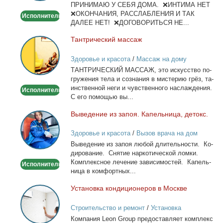
ПРИНИМАЮ У СЕБЯ ДОМА. ❌ИНТИМА НЕТ
❌ОКОНЧАНИЯ, РАССЛАБЛЕНИЯ И ТАК
Исполнитель
ДАЛЕЕ НЕТ! ❌ДОГОВОРИТЬСЯ НЕ...
Тан­три­че­ский мас­саж
Тантрический
массаж
Здоровье и красота
/
Массаж на дому
ТАНТРИЧЕСКИЙ МАССАЖ, это ис­кус­ство по­
гру­же­ния те­ла и со­зна­ния в ми­сте­рию грёз, та­
ин­ствен­ной неги и чув­ствен­но­го на­сла­жде­ния.
Исполнитель
С его по­мо­щью вы...
Вы­ве­де­ние из за­поя. Ка­пель­ни­ца, де­токс.
Выведение
из
Здоровье и красота
/
Вызов врача на дом
запоя.
Вы­ве­де­ние из за­поя лю­бой дли­тель­но­сти. Ко­
Капельница,
ди­ро­ва­ние. Сня­тие нар­ко­ти­че­ской лом­ки.
детокс.
Ком­плекс­ное ле­че­ние за­ви­си­мо­стей. Ка­пель­
Исполнитель
ни­ца в ком­форт­ных...
Уста­нов­ка кон­ди­ци­о­не­ров в Москве
Установка
кондиционеров
Строительство и ремонт
/
Установка
в
кондиционеров
Ком­па­ния Leon Group предо­став­ля­ет ком­плекс
Москве