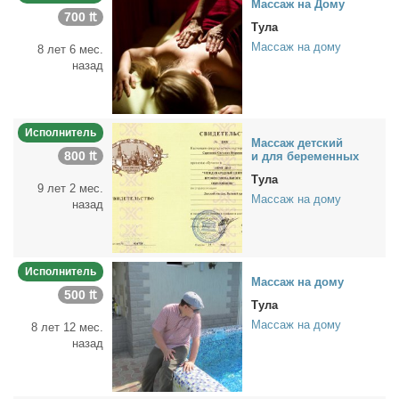
Мас­саж на До­му
700 ₶
Тула
Массаж на дому
8 лет 6 мес.
назад
Исполнитель
Мас­саж дет­ский
800 ₶
и для бе­ре­мен­ных
Тула
9 лет 2 мес.
Массаж на дому
назад
Исполнитель
Мас­саж на до­му
500 ₶
Тула
Массаж на дому
8 лет 12 мес.
назад