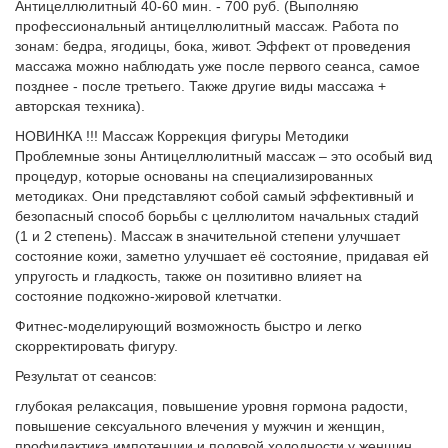
Антицеллюлитный 40-60 мин. - 700 руб. (Выполняю
профессиональный антицеллюлитный массаж. Работа по
зонам: бедра, ягодицы, бока, живот. Эффект от проведения
массажа можно наблюдать уже после первого сеанса, самое
позднее - после третьего. Также другие виды массажа +
авторская техника).
НОВИНКА !!! Массаж Коррекция фигуры Методики
Проблемные зоны Антицеллюлитный массаж – это особый вид
процедур, которые основаны на специализированных
методиках. Они представляют собой самый эффективный и
безопасный способ борьбы с целлюлитом начальных стадий
(1 и 2 степень). Массаж в значительной степени улучшает
состояние кожи, заметно улучшает её состояние, придавая ей
упругость и гладкость, также он позитивно влияет на
состояние подкожно-жировой клетчатки.
Фитнес-моделирующий возможность быстро и легко
скорректировать фигуру.
Результат от сеансов:
глубокая релаксация, повышение уровня гормона радости,
повышение сексуального влечения у мужчин и женщин,
профилактика импотенции и половой холодности у женщин,