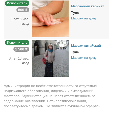
Исполнитель
Мас­саж­ный ка­бинет
500 ₶
Тула
Массаж на дому
8 лет 8 мес.
назад
Исполнитель
Мас­саж ки­тай­ский
1 500 ₶
Тула
Массаж на дому
8 лет 13 мес.
назад
Администрация не несёт ответственности за отсутствие
надлежащего образования, лицензий и аккредитаций
мастеров. Администрация не несёт ответственность за
содержание объявлений. Есть противопоказания,
посоветуйтесь с врачом. Не является публичной офертой.