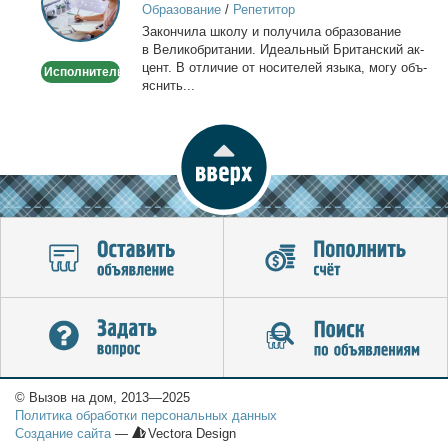
Образование
/
Репетитор
Онлайн
За­кон­чи­ла шко­лу и по­лу­чи­ла об­ра­зо­ва­ние
по
в Ве­ли­ко­бри­та­нии. Иде­аль­ный Бри­тан­ский ак­
Skype
цент. В от­ли­чие от но­си­те­лей язы­ка, мо­гу объ­
Исполнитель
или
яс­нить...
WhatsApp
© Вызов на дом, 2013—2025
Политика обработки персональных данных
Создание сайта
—
Vectora Design