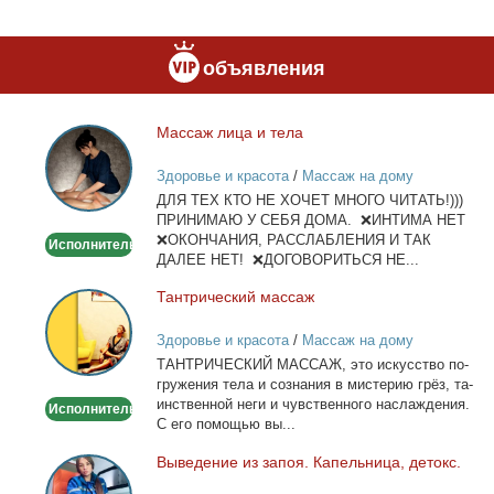
объявления
Мас­саж ли­ца и те­ла
Массаж
лица
Здоровье и красота
/
Массаж на дому
и
ДЛЯ ТЕХ КТО НЕ ХОЧЕТ МНОГО ЧИТАТЬ!)))
тела
ПРИНИМАЮ У СЕБЯ ДОМА. ❌ИНТИМА НЕТ
❌ОКОНЧАНИЯ, РАССЛАБЛЕНИЯ И ТАК
Исполнитель
ДАЛЕЕ НЕТ! ❌ДОГОВОРИТЬСЯ НЕ...
Тан­три­че­ский мас­саж
Тантрический
массаж
Здоровье и красота
/
Массаж на дому
ТАНТРИЧЕСКИЙ МАССАЖ, это ис­кус­ство по­
гру­же­ния те­ла и со­зна­ния в ми­сте­рию грёз, та­
ин­ствен­ной неги и чув­ствен­но­го на­сла­жде­ния.
Исполнитель
С его по­мо­щью вы...
Вы­ве­де­ние из за­поя. Ка­пель­ни­ца, де­токс.
Выведение
из