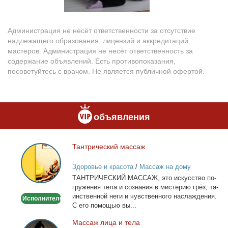
Администрация не несёт ответственности за отсутствие
надлежащего образования, лицензий и аккредитаций
мастеров. Администрация не несёт ответственность за
содержание объявлений. Есть противопоказания,
посоветуйтесь с врачом. Не является публичной офертой.
объявления
Тан­три­че­ский мас­саж
Тантрический
массаж
Здоровье и красота
/
Массаж на дому
ТАНТРИЧЕСКИЙ МАССАЖ, это ис­кус­ство по­
гру­же­ния те­ла и со­зна­ния в ми­сте­рию грёз, та­
ин­ствен­ной неги и чув­ствен­но­го на­сла­жде­ния.
Исполнитель
С его по­мо­щью вы...
Мас­саж ли­ца и те­ла
Массаж