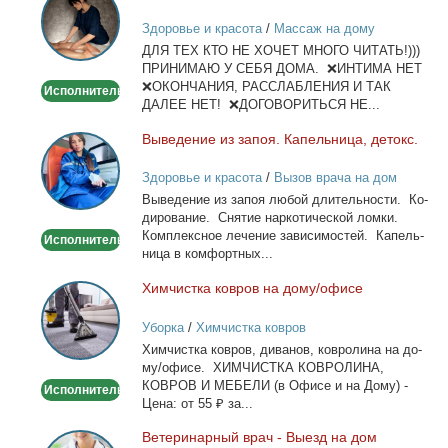
лица
Здоровье и красота
/
Массаж на дому
и
ДЛЯ ТЕХ КТО НЕ ХОЧЕТ МНОГО ЧИТАТЬ!)))
тела
ПРИНИМАЮ У СЕБЯ ДОМА. ❌ИНТИМА НЕТ
❌ОКОНЧАНИЯ, РАССЛАБЛЕНИЯ И ТАК
Исполнитель
ДАЛЕЕ НЕТ! ❌ДОГОВОРИТЬСЯ НЕ...
Вы­ве­де­ние из за­поя. Ка­пель­ни­ца, де­токс.
Выведение
из
Здоровье и красота
/
Вызов врача на дом
запоя.
Вы­ве­де­ние из за­поя лю­бой дли­тель­но­сти. Ко­
Капельница,
ди­ро­ва­ние. Сня­тие нар­ко­ти­че­ской лом­ки.
детокс.
Ком­плекс­ное ле­че­ние за­ви­си­мо­стей. Ка­пель­
Исполнитель
ни­ца в ком­форт­ных...
Хим­чист­ка ков­ров на до­му/офи­се
Химчистка
ковров
Уборка
/
Химчистка ковров
на
Хим­чист­ка ков­ров, ди­ва­нов, ков­ро­ли­на на до­
дому/
му/офи­се. ХИМЧИСТКА КОВРОЛИНА,
офисе
КОВРОВ И МЕБЕЛИ (в Офи­се и на До­му) -
Исполнитель
Це­на: от 55 ₽ за...
Ве­те­ри­нар­ный врач - Вы­езд на дом
Ветеринарный