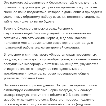
Это намного эффективнее и безопаснее таблеток, диет, т. к.
правила похудения диктует уже сам организм изнутри, а не
внешнее ваше воздействие, которое в дальнейшем приведет к
усиленному обратному набору веса, т.к. постоянно сидеть на
таблетках и диетах вы не будете!
Точечно-биоэнергетическим воздействием с
оздоравливающей биостимуляцией, по менингеальным
веточкам и симпатическим нервам, я делаю массаж
головного мозга, гормонально секреторного центра, для
правильной работы желез внутренней секреции.
В головном и спинном мозге убирается спазм кровеносных
сосудов, нормализуется кровообращение, восстанавливается
поступление кислорода и питательных веществ, улучшается
очищение клеток от продуктов жизнедеятельности,
метаболитов и токсинов, которые провоцируют общую
усталость, головные боли.
Это очень важно при похудении. По рефлекторным точкам
активизирую симпатические нервы желудка, они сожмут
мышцы желудка, стянут его в объеме в 2-3 раза, снизят
выработку желудочного сока. Весь этот процесс подавляет
ложное чувство голода и избыточный аппетит (ощутимо