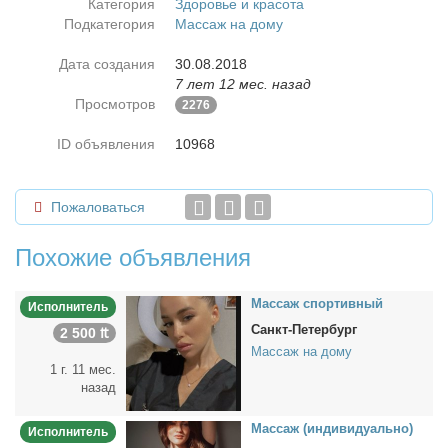
Категория
Здоровье и красота
Подкатегория
Массаж на дому
Дата создания
30.08.2018
7 лет 12 мес. назад
Просмотров
2276
ID объявления
10968
Пожаловаться
Похожие объявления
Мас­саж спор­тив­ный
Исполнитель
Санкт-Петербург
2 500 ₶
Массаж на дому
1 г. 11 мес.
назад
Мас­саж (ин­ди­ви­ду­аль­но)
Исполнитель