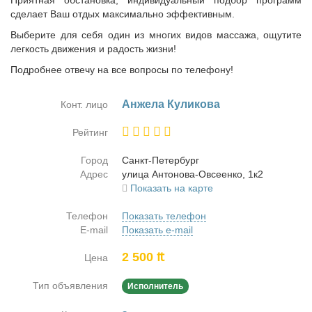
Приятная обстановка, индивидуальный подбор программ
сделает Ваш отдых максимально эффективным.
Выберите для себя один из многих видов массажа, ощутите
легкость движения и радость жизни!
Подробнее отвечу на все вопросы по телефону!
Ан­же­ла Ку­ли­ко­ва
Конт. лицо
Рейтинг
Город
Санкт-Пе­тер­бург
Адрес
ули­ца Ан­то­но­ва-Овсе­ен­ко, 1к2
Показать на карте
Телефон
Показать телефон
E-mail
Показать e-mail
2 500 ₶
Цена
Тип объявления
Исполнитель