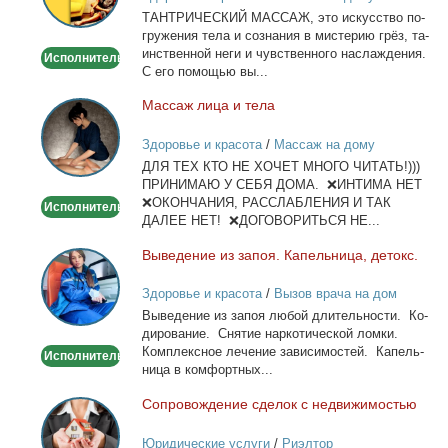
ТАНТРИЧЕСКИЙ МАССАЖ, это ис­кус­ство по­
гру­же­ния те­ла и со­зна­ния в ми­сте­рию грёз, та­
ин­ствен­ной неги и чув­ствен­но­го на­сла­жде­ния.
Исполнитель
С его по­мо­щью вы...
Мас­саж ли­ца и те­ла
Массаж
лица
Здоровье и красота
/
Массаж на дому
и
ДЛЯ ТЕХ КТО НЕ ХОЧЕТ МНОГО ЧИТАТЬ!)))
тела
ПРИНИМАЮ У СЕБЯ ДОМА. ❌ИНТИМА НЕТ
❌ОКОНЧАНИЯ, РАССЛАБЛЕНИЯ И ТАК
Исполнитель
ДАЛЕЕ НЕТ! ❌ДОГОВОРИТЬСЯ НЕ...
Вы­ве­де­ние из за­поя. Ка­пель­ни­ца, де­токс.
Выведение
из
Здоровье и красота
/
Вызов врача на дом
запоя.
Вы­ве­де­ние из за­поя лю­бой дли­тель­но­сти. Ко­
Капельница,
ди­ро­ва­ние. Сня­тие нар­ко­ти­че­ской лом­ки.
детокс.
Ком­плекс­ное ле­че­ние за­ви­си­мо­стей. Ка­пель­
Исполнитель
ни­ца в ком­форт­ных...
Со­про­вож­де­ние сде­лок с недви­жи­мо­стью
Сопровождение
сделок
Юридические услуги
/
Риэлтор
с