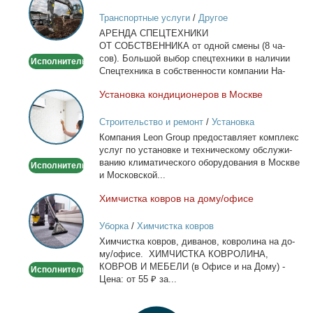
спецтехники
Транспортные услуги
/
Другое
в
АРЕНДА СПЕЦТЕХНИКИ
Москве
ОТ СОБСТВЕННИКА от од­ной сме­ны (8 ча­
сов). Боль­шой вы­бор спец­тех­ни­ки в на­ли­чии
Исполнитель
Спец­тех­ни­ка в соб­ствен­но­сти ком­па­нии На­
лич­ный...
Уста­нов­ка кон­ди­ци­о­не­ров в Москве
Установка
кондиционеров
Строительство и ремонт
/
Установка
в
кондиционеров
Ком­па­ния Leon Group предо­став­ля­ет ком­плекс
Москве
услуг по уста­нов­ке и тех­ни­че­ско­му об­слу­жи­
ва­нию кли­ма­ти­че­ско­го обо­ру­до­ва­ния в Москве
Исполнитель
и Мос­ков­ской...
Хим­чист­ка ков­ров на до­му/офи­се
Химчистка
ковров
Уборка
/
Химчистка ковров
на
Хим­чист­ка ков­ров, ди­ва­нов, ков­ро­ли­на на до­
дому/
му/офи­се. ХИМЧИСТКА КОВРОЛИНА,
офисе
КОВРОВ И МЕБЕЛИ (в Офи­се и на До­му) -
Исполнитель
Це­на: от 55 ₽ за...