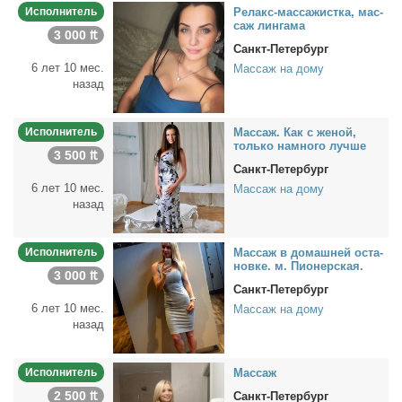
Исполнитель
Ре­лакс-мас­са­жист­ка, мас­
саж лин­га­ма
3 000 ₶
Санкт-Петербург
6 лет 10 мес.
Массаж на дому
назад
Исполнитель
Мас­саж. Как с же­ной,
толь­ко на­мно­го луч­ше
3 500 ₶
Санкт-Петербург
6 лет 10 мес.
Массаж на дому
назад
Исполнитель
Мас­саж в до­маш­ней оста­
нов­ке. м. Пи­о­нер­ская.
3 000 ₶
Санкт-Петербург
6 лет 10 мес.
Массаж на дому
назад
Исполнитель
Мас­саж
2 500 ₶
Санкт-Петербург