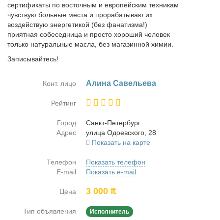
сертификаты по восточным и европейским техникам
чувствую больные места и прорабатываю их
воздействую энергетикой (без фанатизма!)
приятная собеседница и просто хороший человек
только натуральные масла, без магазинной химии.
Записывайтесь!
Али­на Са­ве­лье­ва
Конт. лицо
Рейтинг
Город
Санкт-Пе­тер­бург
Адрес
ули­ца Одо­ев­ско­го, 28
Показать на карте
Телефон
Показать телефон
E-mail
Показать e-mail
3 000 ₶
Цена
Тип объявления
Исполнитель