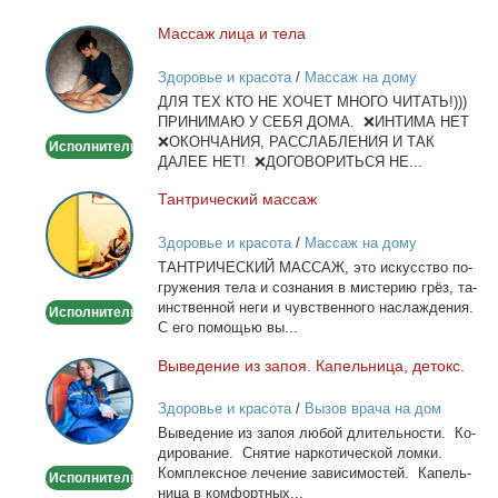
Мас­саж ли­ца и те­ла
Массаж
лица
Здоровье и красота
/
Массаж на дому
и
ДЛЯ ТЕХ КТО НЕ ХОЧЕТ МНОГО ЧИТАТЬ!)))
тела
ПРИНИМАЮ У СЕБЯ ДОМА. ❌ИНТИМА НЕТ
❌ОКОНЧАНИЯ, РАССЛАБЛЕНИЯ И ТАК
Исполнитель
ДАЛЕЕ НЕТ! ❌ДОГОВОРИТЬСЯ НЕ...
Тан­три­че­ский мас­саж
Тантрический
массаж
Здоровье и красота
/
Массаж на дому
ТАНТРИЧЕСКИЙ МАССАЖ, это ис­кус­ство по­
гру­же­ния те­ла и со­зна­ния в ми­сте­рию грёз, та­
ин­ствен­ной неги и чув­ствен­но­го на­сла­жде­ния.
Исполнитель
С его по­мо­щью вы...
Вы­ве­де­ние из за­поя. Ка­пель­ни­ца, де­токс.
Выведение
из
Здоровье и красота
/
Вызов врача на дом
запоя.
Вы­ве­де­ние из за­поя лю­бой дли­тель­но­сти. Ко­
Капельница,
ди­ро­ва­ние. Сня­тие нар­ко­ти­че­ской лом­ки.
детокс.
Ком­плекс­ное ле­че­ние за­ви­си­мо­стей. Ка­пель­
Исполнитель
ни­ца в ком­форт­ных...