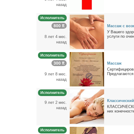
назад
Исполнитель
800 ₶
Мас­саж с воз­
У Ва­ше­го здо­
услу­ги по очен
8 лет 4 мес.
назад
Исполнитель
300 ₶
Мас­саж
Сер­ти­фи­ци­ро­
Пред­ла­га­ют­ся
9 лет 8 мес.
назад
Исполнитель
Клас­си­че­ски
9 лет 2 мес.
КЛАССИЧЕСКИЙ
назад
них ко­неч­но­с
Исполнитель