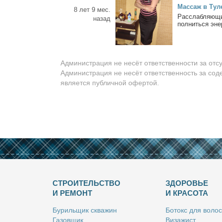
Мас­саж в Ту­л
8 лет 9 мес.
Рас­слаб­ля­ю­щ
назад
пол­нить­ся энер
Администрация не несёт ответственности за отс
Администрация не несёт ответственность за сод
является публичной офертой.
СТРОИТЕЛЬСТВО
ЗДОРОВЬЕ
И РЕМОНТ
И КРАСОТА
Бу­риль­щик сква­жин
Бо­токс для во­лос
Га­зов­щик
Ви­за­жист