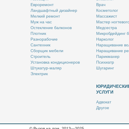
Ев­ро­ре­монт
Врач
Ланд­шафт­ный ди­зай­нер
Кос­ме­то­лог
Мел­кий ре­монт
Мас­са­жист
Муж на час
Ма­стер ног­те­во­г
Остек­ле­ние бал­ко­нов
Мед­сест­ра
Плот­ник
Мик­роб­дей­динг 
Раз­но­ра­бо­чие
Нар­ко­лог
Сан­тех­ник
На­ра­щи­ва­ние во
Сбор­щик ме­бе­ли
На­ра­щи­ва­ние ре
Стро­и­тель
Па­рик­махер
Уста­нов­ка кон­ди­ци­о­не­ров
Пси­хи­атр
Шту­ка­тур-ма­ляр
Шу­га­ринг
Элек­трик
ЮРИДИЧЕСКИ
УСЛУГИ
Адво­кат
Дру­гое
Но­та­ри­ус
Оцен­щик
Ри­эл­тор
© Вызов на дом, 2013—2025