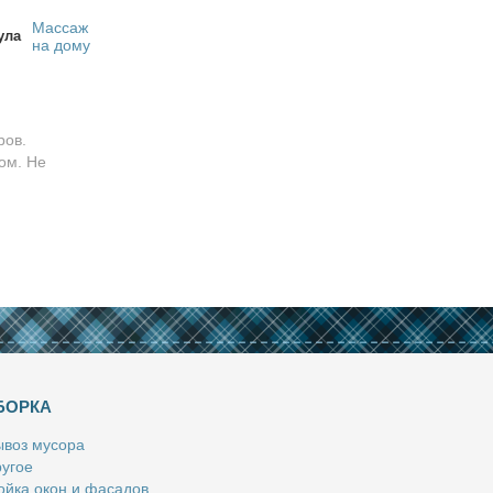
Массаж
ула
на дому
ров.
ом. Не
БОРКА
­воз му­со­ра
у­гое
й­ка окон и фа­са­дов