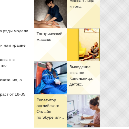
Мас­саж ли­ца
и те­ла
 в ряды модели
Тан­три­че­ский
мас­саж
 и нам крайне
ассаж и
ютно
Вы­ве­де­ние
из за­поя.
Ка­пель­ни­ца,
показания, а
де­токс.
аст от 18-35
Ре­пе­ти­тор
ан­глий­ско­го
Он­лайн
по Skype или..
.