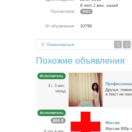
8 лет 1 мес. назад
Просмотров
3063
ID объявления
10796
Пожаловаться
Похожие объявления
Исполнитель
Про­фес­сио­на
4 г. 3 мес.
Дру­зья, помни­т
назад
и текст не по­ка
Исполнитель
800 ₶
Мас­саж
Мас­саж 800р ча
9 лет 4 мес.