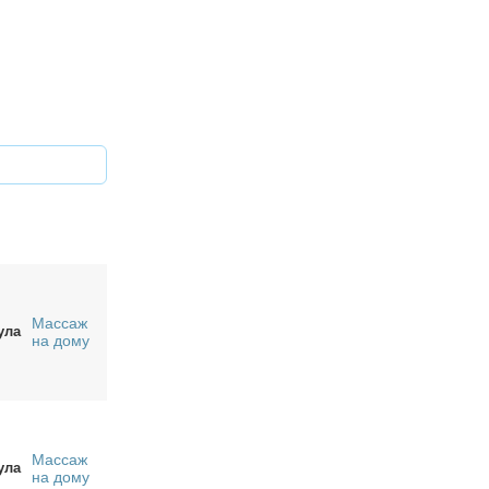
Массаж
ула
на дому
Массаж
ула
на дому