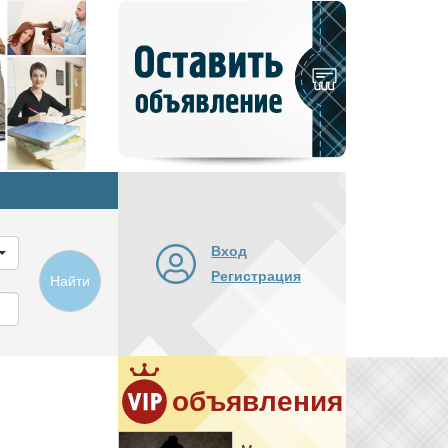
Добавить
новое
объявление
Вход
Регистрация
Найти
объявления