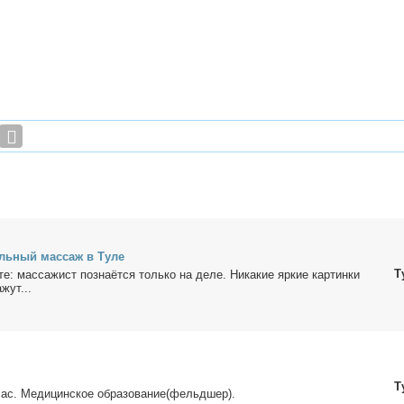
ль­ный мас­саж в Ту­ле
Т
е: мас­са­жист по­зна­ёт­ся толь­ко на де­ле. Ни­ка­кие яр­кие кар­тин­ки
­жут...
Т
с. Ме­ди­цин­ское об­ра­зо­ва­ние(фельд­шер).