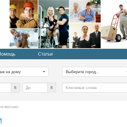
Помощь
Статьи
ите
Выберите
рию...
город...
аж на дому
Выберите город...
Ключевые
₶
₶
слова
на массажи
и