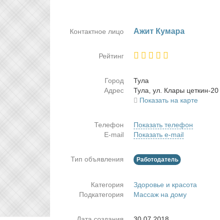
Ажит Ку­ма­ра
Контактное лицо
Рейтинг
Город
Ту­ла
Адрес
Ту­ла, ул. Кла­ры цет­кин-20
Показать на карте
Телефон
Показать телефон
E-mail
Показать e-mail
Тип объявления
Работодатель
Категория
Здоровье и красота
Подкатегория
Массаж на дому
Дата создания
30.07.2018