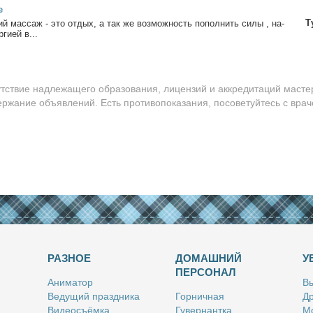
е
Т
ий мас­саж - это от­дых, а так же воз­мож­ность по­пол­нить си­лы , на­
­ги­ей в...
утствие надлежащего образования, лицензий и аккредитаций масте
ержание объявлений. Есть противопоказания, посоветуйтесь с врач
РАЗНОЕ
ДОМАШНИЙ
У
ПЕРСОНАЛ
Ани­ма­тор
Вы
Ве­ду­щий празд­ни­ка
Гор­нич­ная
Др
Ви­део­съём­ка
Гу­вер­нант­ка
Мо