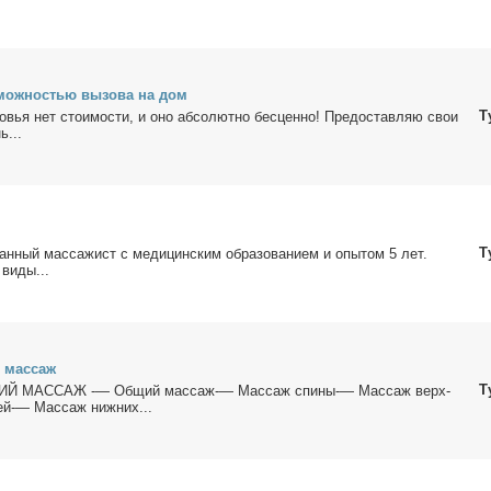
мож­но­стью вы­зо­ва на дом
Т
ро­вья нет сто­и­мо­сти, и оно аб­со­лют­но бес­цен­но! Предо­став­ляю свои
ь...
Т
ван­ный мас­са­жист с ме­ди­цин­ским об­ра­зо­ва­ни­ем и опы­том 5 лет.
 ви­ды...
й мас­саж
Т
 МАССАЖ -— Об­щий мас­саж-— Мас­саж спи­ны-— Мас­саж верх­
тей-— Мас­саж ниж­них...