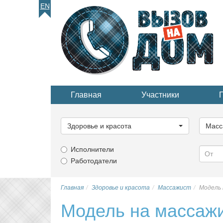
EN
Главная
Участники
Выберите
Выбер
категорию...
катего
Здоровье и красота
Масс
Исполнители
Работодатели
Главная
Здоровье и красота
Массажист
Модель 
Модель на массаж