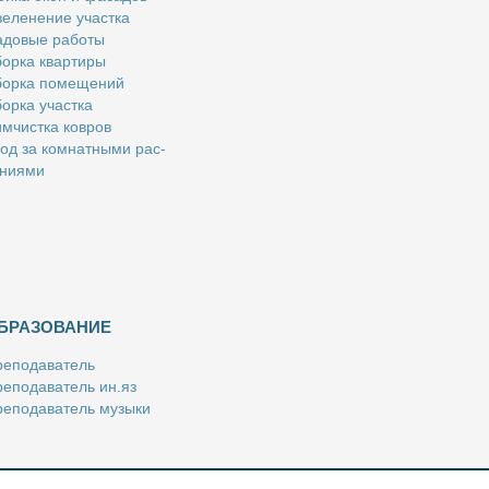
е­ле­не­ние участ­ка
­до­вые ра­бо­ты
ор­ка квар­ти­ры
ор­ка по­ме­ще­ний
ор­ка участ­ка
м­чист­ка ков­ров
од за ком­нат­ны­ми рас­
­ни­я­ми
БРАЗОВАНИЕ
е­по­да­ва­тель
е­по­да­ва­тель ин.яз
е­по­да­ва­тель му­зы­ки
­пе­ти­тор