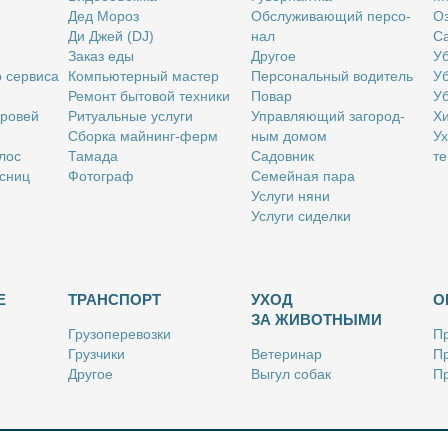
Дед Мо­роз
Об­слу­жи­ва­ю­щий пер­со­
Оз
Ди Джей (DJ)
нал
Са
За­каз еды
Дру­гое
Уб
о сер­ви­са
Ком­пью­тер­ный ма­стер
Пер­со­наль­ный во­ди­тель
Уб
Ре­монт бы­то­вой тех­ни­ки
По­вар
Уб
бро­вей
Ри­ту­аль­ные услу­ги
Управ­ля­ю­щий за­го­род­
Хи
Сбор­ка май­нинг-ферм
ным до­мом
Ух
­лос
Та­ма­да
Са­дов­ник
те
с­ниц
Фо­то­граф
Се­мей­ная па­ра
Услу­ги ня­ни
Услу­ги си­дел­ки
Е
ТРАНСПОРТ
УХОД
О
ЗА ЖИВОТНЫМИ
Гру­зо­пе­ре­воз­ки
Пр
Груз­чи­ки
Ве­те­ри­нар
Пр
Дру­гое
Вы­гул со­бак
Пр
Ку­рьер
Дру­гое
Ре
Лич­ный во­ди­тель
Ки­но­лог
Так­си
Стриж­ка жи­вот­ных