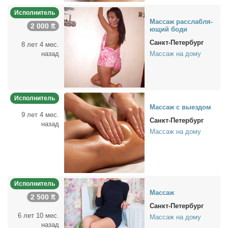
Исполнитель
Мас­саж рас­слаб­ля­
2 000 ₶
ю­щий бо­ди
Санкт-Петербург
8 лет 4 мес.
назад
Массаж на дому
Исполнитель
Мас­саж с вы­ез­дом
9 лет 4 мес.
Санкт-Петербург
назад
Массаж на дому
Исполнитель
Мас­саж
2 500 ₶
Санкт-Петербург
6 лет 10 мес.
Массаж на дому
назад