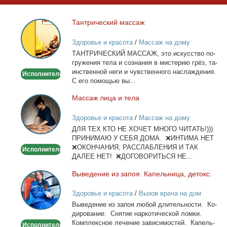
Тан­три­че­ский мас­саж
Тантрический
массаж
Здоровье и красота
/
Массаж на дому
ТАНТРИЧЕСКИЙ МАССАЖ, это ис­кус­ство по­
гру­же­ния те­ла и со­зна­ния в ми­сте­рию грёз, та­
ин­ствен­ной неги и чув­ствен­но­го на­сла­жде­ния.
Исполнитель
С его по­мо­щью вы...
Мас­саж ли­ца и те­ла
Массаж
лица
Здоровье и красота
/
Массаж на дому
и
ДЛЯ ТЕХ КТО НЕ ХОЧЕТ МНОГО ЧИТАТЬ!)))
тела
ПРИНИМАЮ У СЕБЯ ДОМА. ❌ИНТИМА НЕТ
❌ОКОНЧАНИЯ, РАССЛАБЛЕНИЯ И ТАК
Исполнитель
ДАЛЕЕ НЕТ! ❌ДОГОВОРИТЬСЯ НЕ...
Вы­ве­де­ние из за­поя. Ка­пель­ни­ца, де­токс.
Выведение
из
Здоровье и красота
/
Вызов врача на дом
запоя.
Вы­ве­де­ние из за­поя лю­бой дли­тель­но­сти. Ко­
Капельница,
ди­ро­ва­ние. Сня­тие нар­ко­ти­че­ской лом­ки.
детокс.
Ком­плекс­ное ле­че­ние за­ви­си­мо­стей. Ка­пель­
Исполнитель