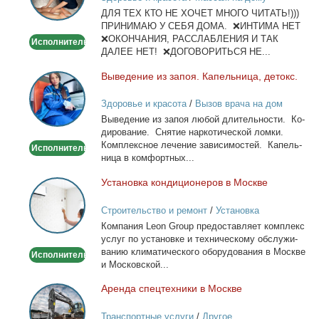
и
ДЛЯ ТЕХ КТО НЕ ХОЧЕТ МНОГО ЧИТАТЬ!)))
тела
ПРИНИМАЮ У СЕБЯ ДОМА. ❌ИНТИМА НЕТ
❌ОКОНЧАНИЯ, РАССЛАБЛЕНИЯ И ТАК
Исполнитель
ДАЛЕЕ НЕТ! ❌ДОГОВОРИТЬСЯ НЕ...
Вы­ве­де­ние из за­поя. Ка­пель­ни­ца, де­токс.
Выведение
из
Здоровье и красота
/
Вызов врача на дом
запоя.
Вы­ве­де­ние из за­поя лю­бой дли­тель­но­сти. Ко­
Капельница,
ди­ро­ва­ние. Сня­тие нар­ко­ти­че­ской лом­ки.
детокс.
Ком­плекс­ное ле­че­ние за­ви­си­мо­стей. Ка­пель­
Исполнитель
ни­ца в ком­форт­ных...
Уста­нов­ка кон­ди­ци­о­не­ров в Москве
Установка
кондиционеров
Строительство и ремонт
/
Установка
в
кондиционеров
Ком­па­ния Leon Group предо­став­ля­ет ком­плекс
Москве
услуг по уста­нов­ке и тех­ни­че­ско­му об­слу­жи­
ва­нию кли­ма­ти­че­ско­го обо­ру­до­ва­ния в Москве
Исполнитель
и Мос­ков­ской...
Арен­да спец­тех­ни­ки в Москве
Аренда
спецтехники
Транспортные услуги
/
Другое