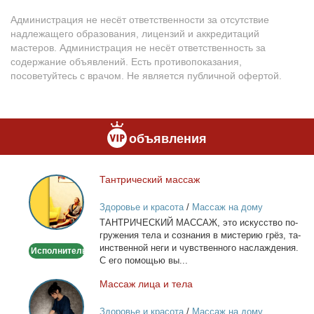
Администрация не несёт ответственности за отсутствие
надлежащего образования, лицензий и аккредитаций
мастеров. Администрация не несёт ответственность за
содержание объявлений. Есть противопоказания,
посоветуйтесь с врачом. Не является публичной офертой.
объявления
Тан­три­че­ский мас­саж
Тантрический
массаж
Здоровье и красота
/
Массаж на дому
ТАНТРИЧЕСКИЙ МАССАЖ, это ис­кус­ство по­
гру­же­ния те­ла и со­зна­ния в ми­сте­рию грёз, та­
ин­ствен­ной неги и чув­ствен­но­го на­сла­жде­ния.
Исполнитель
С его по­мо­щью вы...
Мас­саж ли­ца и те­ла
Массаж
лица
Здоровье и красота
/
Массаж на дому