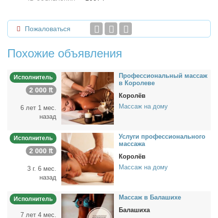
Пожаловаться
Похожие объявления
Про­фес­сио­наль­ный мас­саж
Исполнитель
в Ко­роле­ве
2 000 ₶
Королёв
Массаж на дому
6 лет 1 мес.
назад
Услу­ги про­фес­сио­наль­но­го
Исполнитель
мас­са­жа
2 000 ₶
Королёв
Массаж на дому
3 г. 6 мес.
назад
Мас­саж в Ба­ла­ши­хе
Исполнитель
Балашиха
7 лет 4 мес.