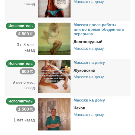
Массаж на дому
назад
Мас­саж по­сле ра­бо­ты
Исполнитель
или во вре­мя обе­ден­но­го
4 500 ₶
пе­ре­ры­ва
Долгопрудный
3 г. 8 мес.
Массаж на дому
назад
Мас­саж на до­му
Исполнитель
Жуковский
600 ₶
Массаж на дому
9 лет 6 мес.
назад
Мас­саж на до­му
Исполнитель
Чехов
1 500 ₶
Массаж на дому
1 лет назад