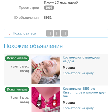
8 лет 12 мес. назад
Просмотров
1995
ID объявления
8961
Пожаловаться
Похожие объявления
Кос­ме­то­лог с вы­ез­дом
Исполнитель
на дом
7 лет 3 мес.
Москва
назад
Косметолог на дому
Кос­ме­то­лог BBGlow
Исполнитель
Kissum Lips и мно­гое дру­
гое
7 лет 3 мес.
назад
Москва
Косметолог на дому