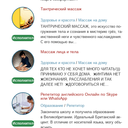
Тан­три­че­ский мас­саж
Тантрический
массаж
Здоровье и красота
/
Массаж на дому
ТАНТРИЧЕСКИЙ МАССАЖ, это ис­кус­ство по­
гру­же­ния те­ла и со­зна­ния в ми­сте­рию грёз, та­
ин­ствен­ной неги и чув­ствен­но­го на­сла­жде­ния.
Исполнитель
С его по­мо­щью вы...
Мас­саж ли­ца и те­ла
Массаж
лица
Здоровье и красота
/
Массаж на дому
и
ДЛЯ ТЕХ КТО НЕ ХОЧЕТ МНОГО ЧИТАТЬ!)))
тела
ПРИНИМАЮ У СЕБЯ ДОМА. ❌ИНТИМА НЕТ
❌ОКОНЧАНИЯ, РАССЛАБЛЕНИЯ И ТАК
Исполнитель
ДАЛЕЕ НЕТ! ❌ДОГОВОРИТЬСЯ НЕ...
Ре­пе­ти­тор ан­глий­ско­го Он­лайн по Skype
Репетитор
или WhatsApp
английского
Образование
/
Репетитор
Онлайн
За­кон­чи­ла шко­лу и по­лу­чи­ла об­ра­зо­ва­ние
по
в Ве­ли­ко­бри­та­нии. Иде­аль­ный Бри­тан­ский ак­
Skype
цент. В от­ли­чие от но­си­те­лей язы­ка, мо­гу объ­
Исполнитель
или
яс­нить...