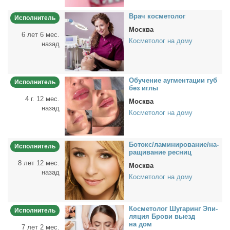
Врач кос­ме­то­лог
Исполнитель
Москва
6 лет 6 мес.
Косметолог на дому
назад
Обу­че­ние ауг­мен­та­ции губ
Исполнитель
без иг­лы
4 г. 12 мес.
Москва
назад
Косметолог на дому
Бо­токс/ла­ми­ни­ро­ва­ние/на­
Исполнитель
ра­щи­ва­ние рес­ниц
8 лет 12 мес.
Москва
назад
Косметолог на дому
Кос­ме­то­лог Шу­га­ринг Эпи­
Исполнитель
ля­ция Бро­ви вы­езд
на дом
7 лет 2 мес.