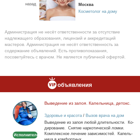
назад
Москва
Косметолог на дому
Администрация не несёт ответственности за отсутствие
надлежащего образования, лицензий и аккредитаций
мастеров. Администрация не несёт ответственность за
содержание объявлений. Есть противопоказания,
посоветуйтесь с врачом. Не является публичной офертой.
объявления
Вы­ве­де­ние из за­поя. Ка­пель­ни­ца, де­токс.
Выведение
из
Здоровье и красота
/
Вызов врача на дом
запоя.
Вы­ве­де­ние из за­поя лю­бой дли­тель­но­сти. Ко­
Капельница,
ди­ро­ва­ние. Сня­тие нар­ко­ти­че­ской лом­ки.
детокс.
Ком­плекс­ное ле­че­ние за­ви­си­мо­стей. Ка­пель­
Исполнитель
ни­ца в ком­форт­ных...