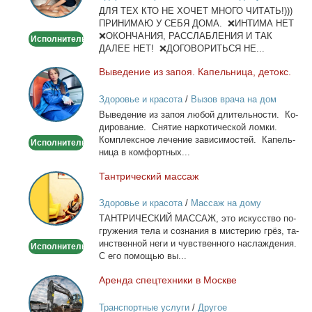
ДЛЯ ТЕХ КТО НЕ ХОЧЕТ МНОГО ЧИТАТЬ!)))
тела
ПРИНИМАЮ У СЕБЯ ДОМА. ❌ИНТИМА НЕТ
❌ОКОНЧАНИЯ, РАССЛАБЛЕНИЯ И ТАК
Исполнитель
ДАЛЕЕ НЕТ! ❌ДОГОВОРИТЬСЯ НЕ...
Вы­ве­де­ние из за­поя. Ка­пель­ни­ца, де­токс.
Выведение
из
Здоровье и красота
/
Вызов врача на дом
запоя.
Вы­ве­де­ние из за­поя лю­бой дли­тель­но­сти. Ко­
Капельница,
ди­ро­ва­ние. Сня­тие нар­ко­ти­че­ской лом­ки.
детокс.
Ком­плекс­ное ле­че­ние за­ви­си­мо­стей. Ка­пель­
Исполнитель
ни­ца в ком­форт­ных...
Тан­три­че­ский мас­саж
Тантрический
массаж
Здоровье и красота
/
Массаж на дому
ТАНТРИЧЕСКИЙ МАССАЖ, это ис­кус­ство по­
гру­же­ния те­ла и со­зна­ния в ми­сте­рию грёз, та­
ин­ствен­ной неги и чув­ствен­но­го на­сла­жде­ния.
Исполнитель
С его по­мо­щью вы...
Арен­да спец­тех­ни­ки в Москве
Аренда
спецтехники
Транспортные услуги
/
Другое
в