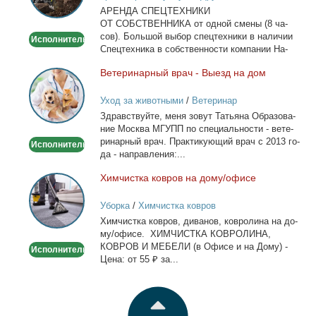
АРЕНДА СПЕЦТЕХНИКИ
Москве
ОТ СОБСТВЕННИКА от од­ной сме­ны (8 ча­
сов). Боль­шой вы­бор спец­тех­ни­ки в на­ли­чии
Исполнитель
Спец­тех­ни­ка в соб­ствен­но­сти ком­па­нии На­
лич­ный...
Ве­те­ри­нар­ный врач - Вы­езд на дом
Ветеринарный
врач
Уход за животными
/
Ветеринар
-
Здрав­ствуй­те, ме­ня зо­вут Та­тья­на Об­ра­зо­ва­
Выезд
ние Москва МГУПП по спе­ци­аль­но­сти - ве­те­
на
ри­нар­ный врач. Прак­ти­ку­ю­щий врач с 2013 го­
Исполнитель
дом
да - на­прав­ле­ния:...
Хим­чист­ка ков­ров на до­му/офи­се
Химчистка
ковров
Уборка
/
Химчистка ковров
на
Хим­чист­ка ков­ров, ди­ва­нов, ков­ро­ли­на на до­
дому/
му/офи­се. ХИМЧИСТКА КОВРОЛИНА,
офисе
КОВРОВ И МЕБЕЛИ (в Офи­се и на До­му) -
Исполнитель
Це­на: от 55 ₽ за...