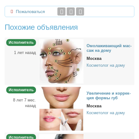
Пожаловаться
Похожие объявления
Исполнитель
Омо­ла­жи­ва­ю­щий мас­
саж на до­му
1 лет назад
Москва
Косметолог на дому
Исполнитель
Уве­ли­че­ние и кор­рек­
ция фор­мы губ
8 лет 7 мес.
назад
Москва
Косметолог на дому
Исполнитель