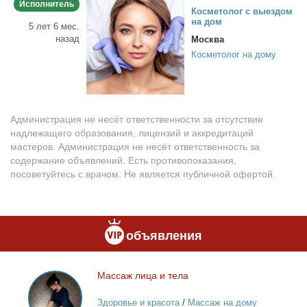
Исполнитель
Кос­ме­то­лог с вы­ез­дом
на дом
5 лет 6 мес.
назад
Москва
Косметолог на дому
Администрация не несёт ответственности за отсутствие
надлежащего образования, лицензий и аккредитаций
мастеров. Администрация не несёт ответственность за
содержание объявлений. Есть противопоказания,
посоветуйтесь с врачом. Не является публичной офертой.
объявления
Мас­саж ли­ца и те­ла
Массаж
лица
Здоровье и красота
/
Массаж на дому
и