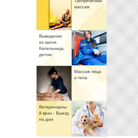
Тан­три­че­ский
мас­саж
Вы­ве­де­ние
из за­поя.
Ка­пель­ни­ца,
де­токс.
Мас­саж ли­ца
и те­ла
Ве­те­ри­нар­ны
й врач - Вы­езд
на дом