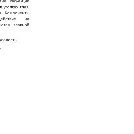
ене. Инъекции
 уголках глаз,
са. Компоненты
действие на
ются главной
олодость!
в.