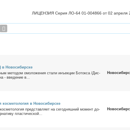
ЛИЦЕНЗИЯ Серия ЛО-64 01-004866 от 02 апреля 2
 в Но­во­си­бир­ске
Новосибирс
ным ме­то­дом омо­ло­же­ния ста­ли инъ­ек­ции Бо­ток­са /Дис­
на - вве­де­ние в...
я кос­ме­то­ло­гия в Но­во­си­бир­ске
Новосибирс
 кос­ме­то­ло­гия пред­став­ля­ет на се­го­дняш­ний мо­мент до­
­на­ти­ву пла­сти­че­ской...