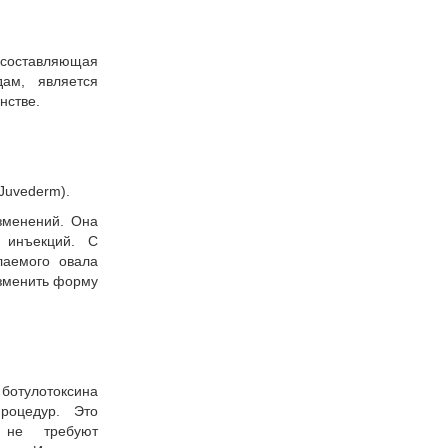
составляющая
дам, является
нстве.
Juvederm).
зменений. Она
 инъекций. С
аемого овала
изменить форму
 ботулотоксина
роцедур. Это
 не требуют