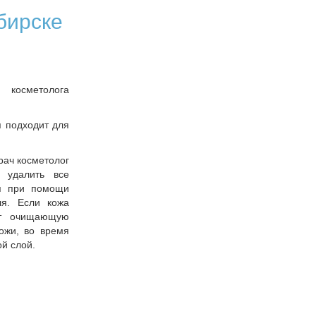
бирске
косметолога
я подходит для
рач косметолог
 удалить все
ся при помощи
ля. Если кожа
ит очищающую
ожи, во время
ой слой.