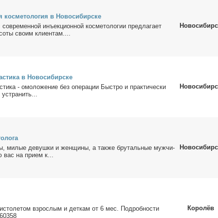
я кос­ме­то­ло­гия в Но­во­си­бир­ске
Новосибирс
овре­мен­ной инъ­ек­ци­он­ной кос­ме­то­ло­гии пред­ла­га­ет
о­ты сво­им кли­ен­там....
­сти­ка в Но­во­си­бир­ске
Новосибирс
сти­ка - омо­ло­же­ние без опе­ра­ции Быст­ро и прак­ти­че­ски
о устра­нить...
о­ло­га
Новосибирс
­ты, ми­лые де­вуш­ки и жен­щи­ны, а так­же бру­таль­ные муж­чи­
 вас на при­ем к...
Королёв
­сто­ле­том взрос­лым и дет­кам от 6 мес. По­дроб­но­сти
760358