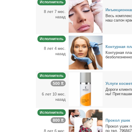
Исполнитель
Инъ­ек­ци­он­на
8 лет 7 мес.
Весь ком­плекс с
назад
наш са­лон кра­с
Исполнитель
Кон­тур­ная пла
8 лет 4 мес.
Кон­тур­ная пла­
назад
без­бо­лез­нен­н
Исполнитель
500 ₶
Услу­ги кос­ме­т
До­ро­ги кли­ен
ны! При­гла­шаю
6 лет 10 мес.
назад
Исполнитель
800 ₶
Про­кол ушек
Про­кол ушек пи
по тел. 79684
8 лет 6 мес.