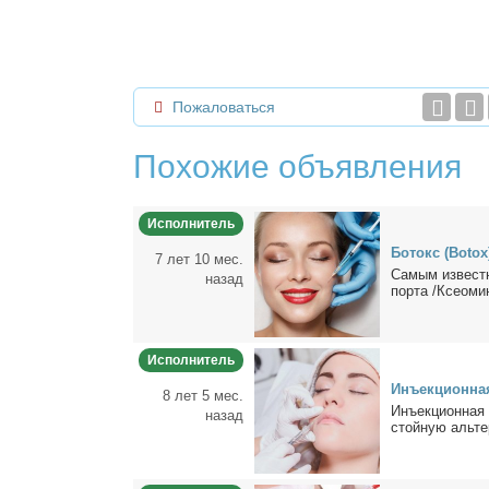
Пожаловаться
Похожие объявления
Исполнитель
Бо­токс (Botox)
7 лет 10 мес.
Са­мым из­вест­
назад
пор­та /Ксео­ми­
Исполнитель
Инъ­ек­ци­он­на
8 лет 5 мес.
Инъ­ек­ци­он­ная
назад
стой­ную аль­тер