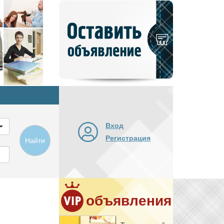
Добавить
новое
объявление
Вход
Регистрация
Найти
объявления