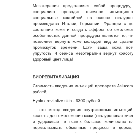
Мезотерапия представляет собой процедуру,
специалист проводит точечное инъекцион
специальных коктейлей на основе гиалурон
производства Италии, Германии, Франции с ц
состояние кожи и создать эффект ее омоложе
особенностью данной процедуры является то, ч
позволяет вернуть коже молодой вид за сравн
промежуток времени. Если ваша кожа по
упругость, 4 сеанса мезотерапии вернут красот
здоровый цвет лица!
БИОРЕВИТАЛИЗАЦИЯ
Стоимость введения инъекций препарата Jalucom
рублей;
Hyalax revitalize skin - 6300 рублей.
— это метод введения внутрикожных инъекций
кислоты для омоложения кожи (гиалуроновая кисл
и удерживает в тканях большое количество вл
нормализовать обменные процессы в дерме, 