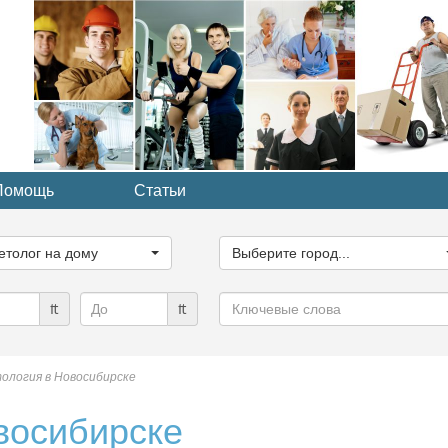
Помощь
Статьи
ите
Выберите
рию...
город...
етолог на дому
Выберите город...
Ключевые
₶
₶
слова
ология в Новосибирске
восибирске