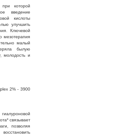
 при которой
ное введение
овой кислоты
елью улучшить
ния. Ключевой
то мезотерапия
ительно малый
теряла былую
у, молодость и
plex 2% - 3900
 гиалуроновой
ота* связывает
аги, позволяя
восстановить