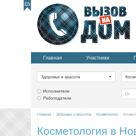
EN
Главная
Участники
Выберите
Выбер
категорию...
катего
Здоровье и красота
Косм
Исполнители
Работодатели
Главная
Здоровье и красота
Косметолог
Космет
Косметология в Но