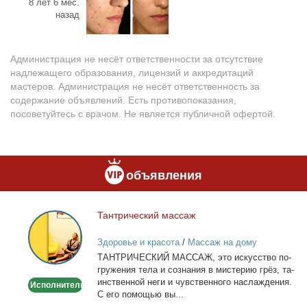
8 лет 6 мес.
назад
Администрация не несёт ответственности за отсутствие
надлежащего образования, лицензий и аккредитаций
мастеров. Администрация не несёт ответственность за
содержание объявлений. Есть противопоказания,
посоветуйтесь с врачом. Не является публичной офертой.
объявления
Тан­три­че­ский мас­саж
Тантрический
массаж
Здоровье и красота
/
Массаж на дому
ТАНТРИЧЕСКИЙ МАССАЖ, это ис­кус­ство по­
гру­же­ния те­ла и со­зна­ния в ми­сте­рию грёз, та­
ин­ствен­ной неги и чув­ствен­но­го на­сла­жде­ния.
Исполнитель
С его по­мо­щью вы...