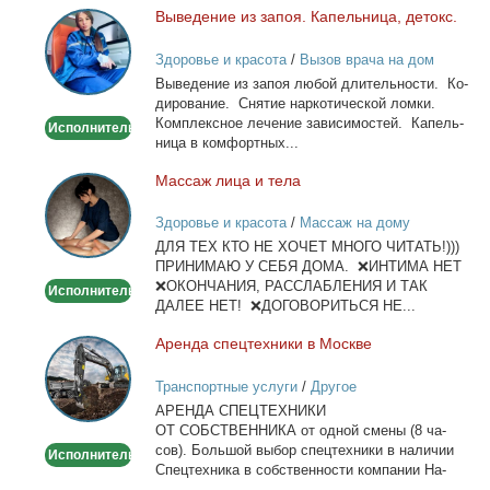
Вы­ве­де­ние из за­поя. Ка­пель­ни­ца, де­токс.
Выведение
из
Здоровье и красота
/
Вызов врача на дом
запоя.
Вы­ве­де­ние из за­поя лю­бой дли­тель­но­сти. Ко­
Капельница,
ди­ро­ва­ние. Сня­тие нар­ко­ти­че­ской лом­ки.
детокс.
Ком­плекс­ное ле­че­ние за­ви­си­мо­стей. Ка­пель­
Исполнитель
ни­ца в ком­форт­ных...
Мас­саж ли­ца и те­ла
Массаж
лица
Здоровье и красота
/
Массаж на дому
и
ДЛЯ ТЕХ КТО НЕ ХОЧЕТ МНОГО ЧИТАТЬ!)))
тела
ПРИНИМАЮ У СЕБЯ ДОМА. ❌ИНТИМА НЕТ
❌ОКОНЧАНИЯ, РАССЛАБЛЕНИЯ И ТАК
Исполнитель
ДАЛЕЕ НЕТ! ❌ДОГОВОРИТЬСЯ НЕ...
Арен­да спец­тех­ни­ки в Москве
Аренда
спецтехники
Транспортные услуги
/
Другое
в
АРЕНДА СПЕЦТЕХНИКИ
Москве
ОТ СОБСТВЕННИКА от од­ной сме­ны (8 ча­
сов). Боль­шой вы­бор спец­тех­ни­ки в на­ли­чии
Исполнитель
Спец­тех­ни­ка в соб­ствен­но­сти ком­па­нии На­
лич­ный...