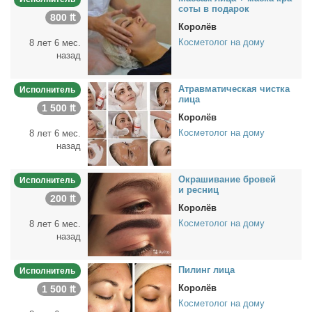
со­ты в по­да­рок
800 ₶
Королёв
Косметолог на дому
8 лет 6 мес.
назад
Атрав­ма­ти­че­ская чист­ка
Исполнитель
ли­ца
1 500 ₶
Королёв
Косметолог на дому
8 лет 6 мес.
назад
Окра­ши­ва­ние бро­вей
Исполнитель
и рес­ниц
200 ₶
Королёв
Косметолог на дому
8 лет 6 мес.
назад
Пи­линг ли­ца
Исполнитель
Королёв
1 500 ₶
Косметолог на дому