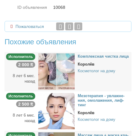
ID объявления
10068
Пожаловаться
Похожие объявления
Ком­плекс­ная чист­ка ли­ца
Исполнитель
Королёв
2 000 ₶
Косметолог на дому
8 лет 6 мес.
назад
Ме­зо­те­ра­пия - увлаж­не­
Исполнитель
ния, омо­ла­же­ния, лиф­
2 500 ₶
тинг
Королёв
8 лет 6 мес.
Косметолог на дому
назад
Мас­саж ли­ца + мас­ка кра­
Исполнитель