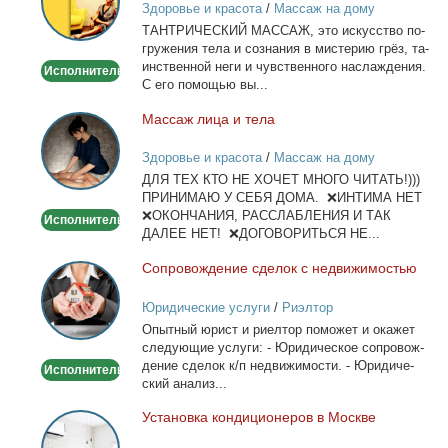
Здоровье и красота
/
Массаж на дому
ТАНТРИЧЕСКИЙ МАССАЖ, это ис­кус­ство по­
гру­же­ния те­ла и со­зна­ния в ми­сте­рию грёз, та­
ин­ствен­ной неги и чув­ствен­но­го на­сла­жде­ния.
Исполнитель
С его по­мо­щью вы...
Мас­саж ли­ца и те­ла
Массаж
лица
Здоровье и красота
/
Массаж на дому
и
ДЛЯ ТЕХ КТО НЕ ХОЧЕТ МНОГО ЧИТАТЬ!)))
тела
ПРИНИМАЮ У СЕБЯ ДОМА. ❌ИНТИМА НЕТ
❌ОКОНЧАНИЯ, РАССЛАБЛЕНИЯ И ТАК
Исполнитель
ДАЛЕЕ НЕТ! ❌ДОГОВОРИТЬСЯ НЕ...
Со­про­вож­де­ние сде­лок с недви­жи­мо­стью
Сопровождение
сделок
Юридические услуги
/
Риэлтор
с
Опыт­ный юрист и ри­ел­тор по­мо­жет и ока­жет
недвижимостью
сле­ду­ю­щие услу­ги: - Юри­ди­че­ское со­про­вож­
де­ние сде­лок к/п недви­жи­мо­сти. - Юри­ди­че­
Исполнитель
ский ана­лиз...
Уста­нов­ка кон­ди­ци­о­не­ров в Москве
Установка
кондиционеров