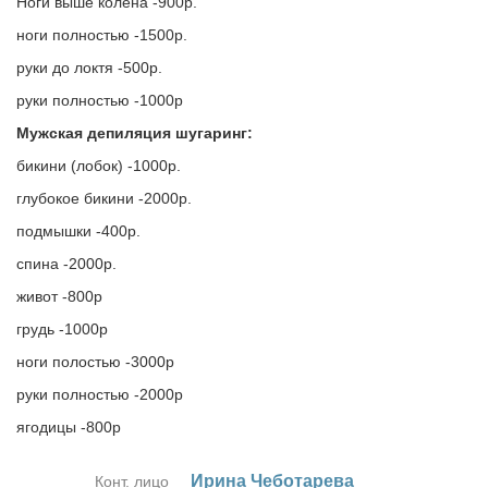
Ноги выше колена -900р.
ноги полностью -1500р.
руки до локтя -500р.
руки полностью -1000р
Мужская депиляция шугаринг:
бикини (лобок) -1000р.
глубокое бикини -2000р.
подмышки -400р.
спина -2000р.
живот -800р
грудь -1000р
ноги полостью -3000р
руки полностью -2000р
ягодицы -800р
Ири­на Че­бо­та­ре­ва
Конт. лицо