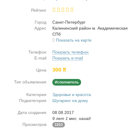
Рейтинг
Город
Санкт-Пе­тер­бург
Адрес
Ка­ли­нин­ский рай­он м. Ака­де­ми­че­ская
СПб
Показать на карте
Телефон
Показать телефон
E-mail
Показать e-mail
300 ₶
Цена
Тип объявления
Исполнитель
Категория
Здоровье и красота
Подкатегория
Шугаринг на дому
Дата создания
08.08.2017
9 лет 1 мес. назад
Просмотров
3203