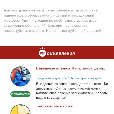
Администрация не несёт ответственности за отсутствие
надлежащего образования, лицензий и аккредитаций
мастеров. Администрация не несёт ответственность за
содержание объявлений. Есть противопоказания,
посоветуйтесь с врачом. Не является публичной офертой.
объявления
Вы­ве­де­ние из за­поя. Ка­пель­ни­ца, де­токс.
Выведение
из
Здоровье и красота
/
Вызов врача на дом
запоя.
Вы­ве­де­ние из за­поя лю­бой дли­тель­но­сти. Ко­
Капельница,
ди­ро­ва­ние. Сня­тие нар­ко­ти­че­ской лом­ки.
детокс.
Ком­плекс­ное ле­че­ние за­ви­си­мо­стей. Ка­пель­
Исполнитель
ни­ца в ком­форт­ных...
Тан­три­че­ский мас­саж
Тантрический
массаж