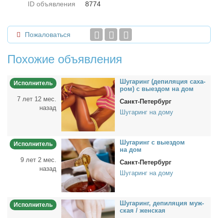
ID объявления
8774
Пожаловаться
Похожие объявления
Шу­га­ринг (де­пи­ля­ция са­ха­
Исполнитель
ром) с вы­ез­дом на дом
7 лет 12 мес.
Санкт-Петербург
назад
Шугаринг на дому
Шу­га­ринг с вы­ез­дом
Исполнитель
на дом
9 лет 2 мес.
Санкт-Петербург
назад
Шугаринг на дому
Шу­га­ринг, де­пи­ля­ция муж­
Исполнитель
ская / жен­ская