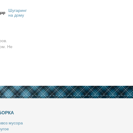
Шугаринг
дар
на дому
ров.
ом. Не
БОРКА
­воз му­со­ра
у­гое