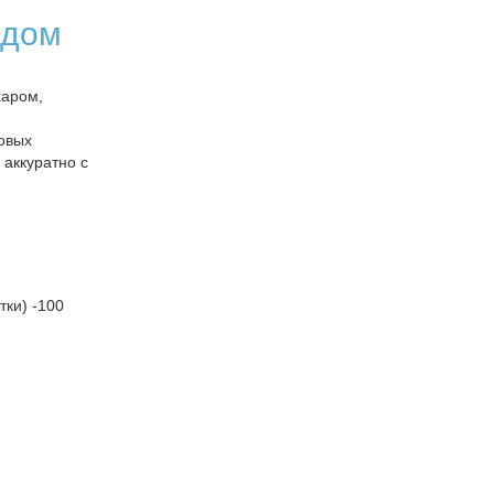
 дом
харом,
овых
 аккуратно с
тки) -100