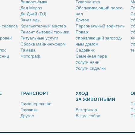
Ви­део­съём­ка
Гу­вер­нант­ка
Мо
Дед Мо­роз
Об­слу­жи­ва­ю­щий пер­со­
Оз
Ди Джей (DJ)
нал
Са
За­каз еды
Дру­гое
Уб
о сер­ви­са
Ком­пью­тер­ный ма­стер
Пер­со­наль­ный во­ди­тель
Уб
Ре­монт бы­то­вой тех­ни­ки
По­вар
Уб
бро­вей
Ри­ту­аль­ные услу­ги
Управ­ля­ю­щий за­го­род­
Хи
Сбор­ка май­нинг-ферм
ным до­мом
Ух
­лос
Та­ма­да
Са­дов­ник
те
с­ниц
Фо­то­граф
Се­мей­ная па­ра
Услу­ги ня­ни
Услу­ги си­дел­ки
Е
ТРАНСПОРТ
УХОД
О
ЗА ЖИВОТНЫМИ
Гру­зо­пе­ре­воз­ки
Пр
Груз­чи­ки
Ве­те­ри­нар
Пр
Дру­гое
Вы­гул со­бак
Пр
Ку­рьер
Дру­гое
Ре
Лич­ный во­ди­тель
Ки­но­лог
Так­си
Стриж­ка жи­вот­ных