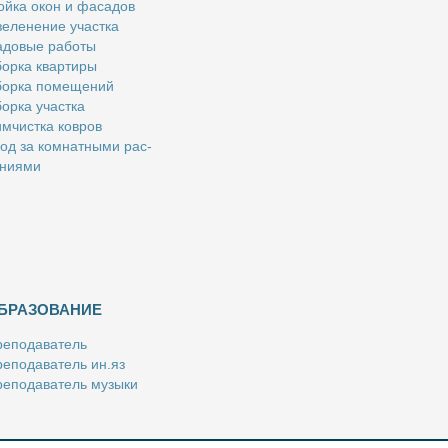
й­ка окон и фа­са­дов
е­ле­не­ние участ­ка
­до­вые ра­бо­ты
ор­ка квар­ти­ры
ор­ка по­ме­ще­ний
ор­ка участ­ка
м­чист­ка ков­ров
од за ком­нат­ны­ми рас­
­ни­я­ми
БРАЗОВАНИЕ
е­по­да­ва­тель
е­по­да­ва­тель ин.яз
е­по­да­ва­тель му­зы­ки
­пе­ти­тор