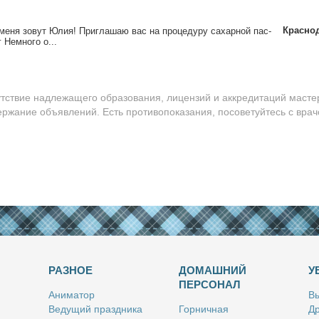
Красно
ме­ня зо­вут Юлия! При­гла­шаю вас на про­це­ду­ру са­хар­ной пас­
г Немно­го о...
утствие надлежащего образования, лицензий и аккредитаций масте
ержание объявлений. Есть противопоказания, посоветуйтесь с врач
РАЗНОЕ
ДОМАШНИЙ
У
ПЕРСОНАЛ
Ани­ма­тор
Вы
Ве­ду­щий празд­ни­ка
Гор­нич­ная
Др