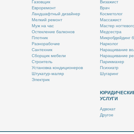
Га­зов­щик
Ви­за­жист
Ев­ро­ре­монт
Врач
Ланд­шафт­ный ди­зай­нер
Кос­ме­то­лог
Мел­кий ре­монт
Мас­са­жист
Муж на час
Ма­стер ног­те­во­г
Остек­ле­ние бал­ко­нов
Мед­сест­ра
Плот­ник
Мик­роб­дей­динг 
Раз­но­ра­бо­чие
Нар­ко­лог
Сан­тех­ник
На­ра­щи­ва­ние во
Сбор­щик ме­бе­ли
На­ра­щи­ва­ние ре
Стро­и­тель
Па­рик­махер
Уста­нов­ка кон­ди­ци­о­не­ров
Пси­хи­атр
Шту­ка­тур-ма­ляр
Шу­га­ринг
Элек­трик
ЮРИДИЧЕСКИ
УСЛУГИ
Адво­кат
Дру­гое
Но­та­ри­ус
Оцен­щик
Ри­эл­тор