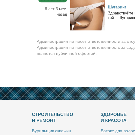
Шу­га­ринг
8 лет 3 мес.
Здрав­ствуй­те 
назад
той – Шу­га­рин
Администрация не несёт ответственности за отс
Администрация не несёт ответственность за сод
является публичной офертой.
СТРОИТЕЛЬСТВО
ЗДОРОВЬЕ
И РЕМОНТ
И КРАСОТА
Бу­риль­щик сква­жин
Бо­токс для во­лос