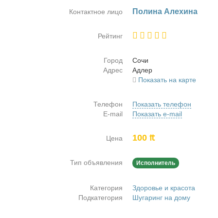
По­ли­на Але­хи­на
Контактное лицо
Рейтинг
Город
Со­чи
Адрес
Адлер
Показать на карте
Телефон
Показать телефон
E-mail
Показать e-mail
100 ₶
Цена
Тип объявления
Исполнитель
Категория
Здоровье и красота
Подкатегория
Шугаринг на дому