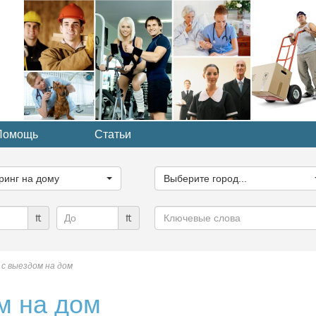
Помощь
Статьи
ите
Выберите
рию...
город...
ринг на дому
Выберите город...
Ключевые
₶
₶
слова
с выездом на дом
м на дом