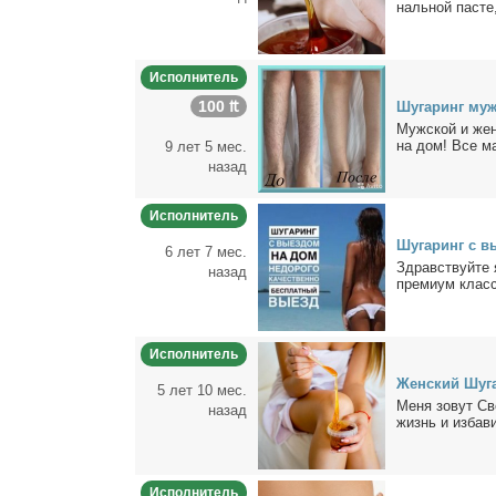
наль­ной па­сте,
Исполнитель
100 ₶
Шу­га­ринг муж
Муж­ской и жен­
на дом! Все ма­т
9 лет 5 мес.
назад
Исполнитель
Шу­га­ринг с в
6 лет 7 мес.
Здрав­ствуй­те 
назад
пре­ми­ум клас­с
Исполнитель
Жен­ский Шу­га
5 лет 10 мес.
Ме­ня зо­вут Св
назад
жизнь и из­ба­ви
Исполнитель