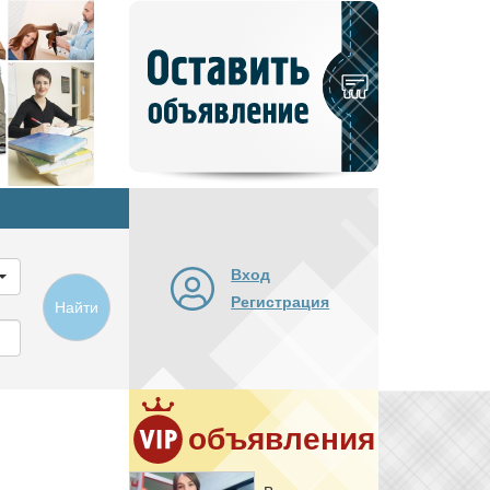
Добавить
новое
объявление
Вход
Регистрация
Найти
объявления