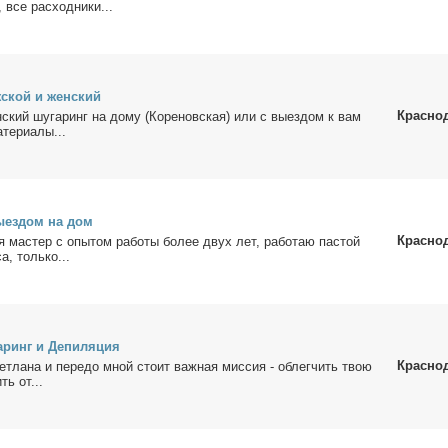
 все рас­ход­ни­ки...
­ской и жен­ский
Красно
ский шу­га­ринг на до­му (Ко­ре­нов­ская) или с вы­ез­дом к вам
е­ри­а­лы...
ы­ез­дом на дом
Красно
я ма­стер с опы­том ра­бо­ты бо­лее двух лет, ра­бо­таю пас­той
а, толь­ко...
­ринг и Де­пи­ля­ция
Красно
ет­ла­на и пе­ре­до мной сто­ит важ­ная мис­сия - об­лег­чить твою
ть от...