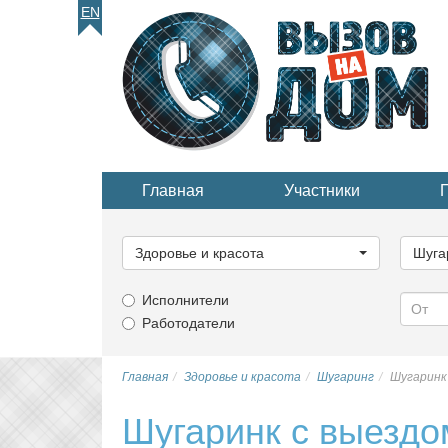
EN
Главная
Участники
Выберите
Выбер
категорию...
катего
Здоровье и красота
Шуга
Исполнители
Работодатели
Главная
Здоровье и красота
Шугаринг
Шугаринк 
Шугаринк с выездо