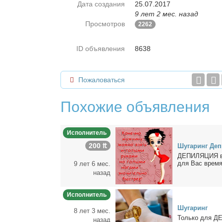
Дата создания
25.07.2017
9 лет 2 мес. назад
Просмотров
2262
ID объявления
8638
Пожаловаться
Похожие объявления
Исполнитель
200 ₶
Шу­га­ринг Де­п
ДЕПИЛЯЦИЯ в С
для Вас вре­мя)
9 лет 6 мес.
назад
Исполнитель
Шу­га­ринг
8 лет 3 мес.
Толь­ко для ДЕВ
назад