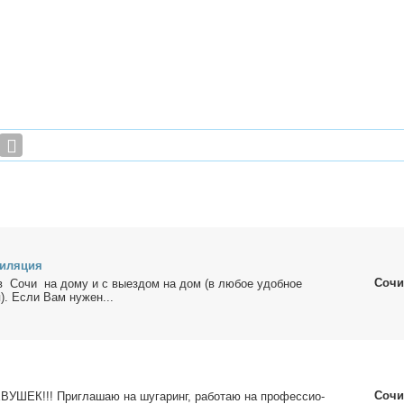
и­ля­ция
Сочи
о­чи на до­му и с вы­ез­дом на дом (в лю­бое удоб­ное
. Ес­ли Вам ну­жен...
Сочи
УШЕК!!! При­гла­шаю на шу­га­ринг, ра­бо­таю на про­фес­сио­