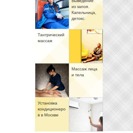
Вы­ве­де­ние
из за­поя.
Ка­пель­ни­ца,
де­токс.
Тан­три­че­ский
мас­саж
Мас­саж ли­ца
и те­ла
Уста­нов­ка
кон­ди­ци­о­не­ро
в в Москве