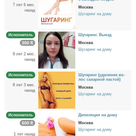
7 лет 6 мес.
Москва
назад
Шугаринг на дому
Шу­га­ринг. Вы­езд
Исполнитель
300 ₶
Москва
Шугаринг на дому
9 лет 2 мес.
назад
Шу­га­ринг (уда­ле­ние во­
Исполнитель
лос са­хар­ной пас­той)
8 лет 3 мес.
Москва
назад
Шугаринг на дому
Де­пи­ля­ция на до­му
Исполнитель
600 ₶
Москва
Шугаринг на дому
1 лет назад