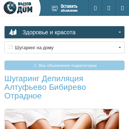
Добавить
Вход на са
Поиск
новое
объявление
Здоровье и красота
Шугаринг на дому
Все объявления подкатегории
Шугаринг Депиляция
Алтуфьево Бибирево
Отрадное