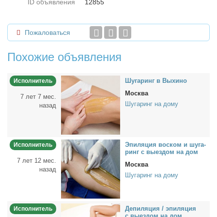
ID объявления
12855
Пожаловаться
Похожие объявления
Шу­га­ринг в Вы­хи­но
Исполнитель
Москва
7 лет 7 мес.
Шугаринг на дому
назад
Эпи­ля­ция вос­ком и шу­га­
Исполнитель
ринг с вы­ез­дом на дом
7 лет 12 мес.
Москва
назад
Шугаринг на дому
Де­пи­ля­ция / эпи­ля­ция
Исполнитель
с вы­ез­дом на дом