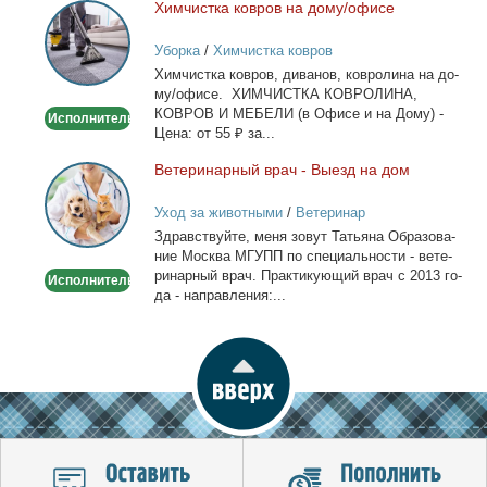
Хим­чист­ка ков­ров на до­му/офи­се
Химчистка
ковров
Уборка
/
Химчистка ковров
на
Хим­чист­ка ков­ров, ди­ва­нов, ков­ро­ли­на на до­
дому/
му/офи­се. ХИМЧИСТКА КОВРОЛИНА,
офисе
КОВРОВ И МЕБЕЛИ (в Офи­се и на До­му) -
Исполнитель
Це­на: от 55 ₽ за...
Ве­те­ри­нар­ный врач - Вы­езд на дом
Ветеринарный
врач
Уход за животными
/
Ветеринар
-
Здрав­ствуй­те, ме­ня зо­вут Та­тья­на Об­ра­зо­ва­
Выезд
ние Москва МГУПП по спе­ци­аль­но­сти - ве­те­
на
ри­нар­ный врач. Прак­ти­ку­ю­щий врач с 2013 го­
Исполнитель
дом
да - на­прав­ле­ния:...