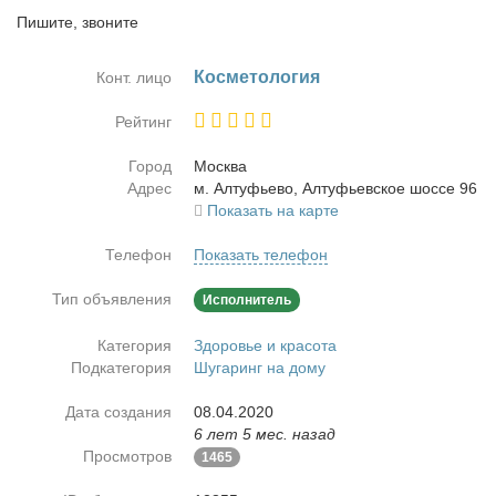
Пишите, звоните
Кос­ме­то­ло­гия
Конт. лицо
Рейтинг
Город
Москва
Адрес
м. Ал­ту­фье­во, Ал­ту­фьев­ское шос­се 96
Показать на карте
Телефон
Показать телефон
Тип объявления
Исполнитель
Категория
Здоровье и красота
Подкатегория
Шугаринг на дому
Дата создания
08.04.2020
6 лет 5 мес. назад
Просмотров
1465