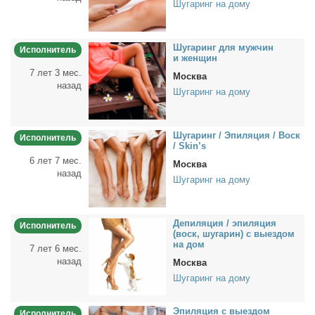
Шугаринг на дому
Шу­га­ринг для муж­чин
Исполнитель
и жен­щин
7 лет 3 мес.
Москва
назад
Шугаринг на дому
Шу­га­ринг / Эпи­ля­ция / Воск
Исполнитель
/ Skin’s
6 лет 7 мес.
Москва
назад
Шугаринг на дому
Де­пи­ля­ция / эпи­ля­ция
Исполнитель
(воск, шу­га­рин) с вы­ез­дом
на дом
7 лет 6 мес.
назад
Москва
Шугаринг на дому
Эпи­ля­ция с вы­ез­дом
Исполнитель