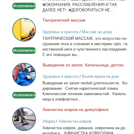
❌ОКОНЧАНИЯ, РАССЛАБЛЕНИЯ И ТАК
Исполнитель
ДАЛЕЕ НЕТ! ❌ДОГОВОРИТЬСЯ НЕ...
Тан­три­че­ский мас­саж
Тантрический
массаж
Здоровье и красота
/
Массаж на дому
ТАНТРИЧЕСКИЙ МАССАЖ, это ис­кус­ство по­
гру­же­ния те­ла и со­зна­ния в ми­сте­рию грёз, та­
ин­ствен­ной неги и чув­ствен­но­го на­сла­жде­ния.
Исполнитель
С его по­мо­щью вы...
Вы­ве­де­ние из за­поя. Ка­пель­ни­ца, де­токс.
Выведение
из
Здоровье и красота
/
Вызов врача на дом
запоя.
Вы­ве­де­ние из за­поя лю­бой дли­тель­но­сти. Ко­
Капельница,
ди­ро­ва­ние. Сня­тие нар­ко­ти­че­ской лом­ки.
детокс.
Ком­плекс­ное ле­че­ние за­ви­си­мо­стей. Ка­пель­
Исполнитель
ни­ца в ком­форт­ных...
Хим­чист­ка ков­ров на до­му/офи­се
Химчистка
ковров
Уборка
/
Химчистка ковров
на
Хим­чист­ка ков­ров, ди­ва­нов, ков­ро­ли­на на до­
дому/
му/офи­се. ХИМЧИСТКА КОВРОЛИНА,