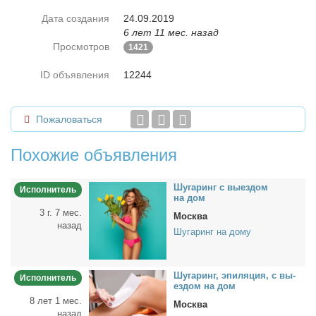
Дата создания
24.09.2019
6 лет 11 мес. назад
Просмотров
1421
ID объявления
12244
Пожаловаться
Похожие объявления
Шу­га­ринг с вы­ез­дом
Исполнитель
на дом
3 г. 7 мес.
Москва
назад
Шугаринг на дому
Шу­га­ринг, эпи­ля­ция, с вы­
Исполнитель
ез­дом на дом
8 лет 1 мес.
Москва
назад