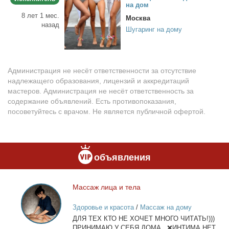
на дом
8 лет 1 мес.
Москва
назад
Шугаринг на дому
Администрация не несёт ответственности за отсутствие
надлежащего образования, лицензий и аккредитаций
мастеров. Администрация не несёт ответственность за
содержание объявлений. Есть противопоказания,
посоветуйтесь с врачом. Не является публичной офертой.
объявления
Мас­саж ли­ца и те­ла
Массаж
лица
Здоровье и красота
/
Массаж на дому
и
ДЛЯ ТЕХ КТО НЕ ХОЧЕТ МНОГО ЧИТАТЬ!)))
тела
ПРИНИМАЮ У СЕБЯ ДОМА. ❌ИНТИМА НЕТ