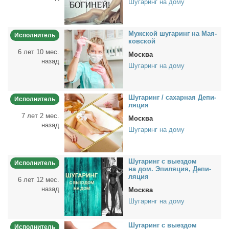
Шугаринг на дому
Муж­ской шу­га­ринг на Ма­я­
Исполнитель
ков­ской
6 лет 10 мес.
Москва
назад
Шугаринг на дому
Шу­га­ринг / са­хар­ная Де­пи­
Исполнитель
ля­ция
7 лет 2 мес.
Москва
назад
Шугаринг на дому
Шу­га­ринг с вы­ез­дом
Исполнитель
на дом. Эпи­ля­ция, Де­пи­
ля­ция
6 лет 12 мес.
назад
Москва
Шугаринг на дому
Шу­га­ринг с вы­ез­дом
Исполнитель