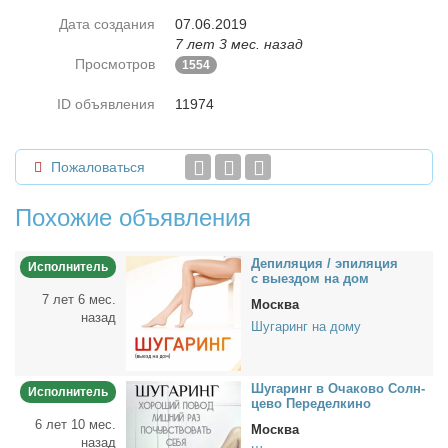
Дата создания
07.06.2019
7 лет 3 мес. назад
Просмотров
1554
ID объявления
11974
Пожаловаться
Похожие объявления
Де­пи­ля­ция / эпи­ля­ция
Исполнитель
с вы­ез­дом на дом
7 лет 6 мес.
Москва
назад
Шугаринг на дому
Шу­га­ринг в Оча­ко­во Солн­
Исполнитель
це­во Пе­ре­дел­ки­но
6 лет 10 мес.
Москва
назад