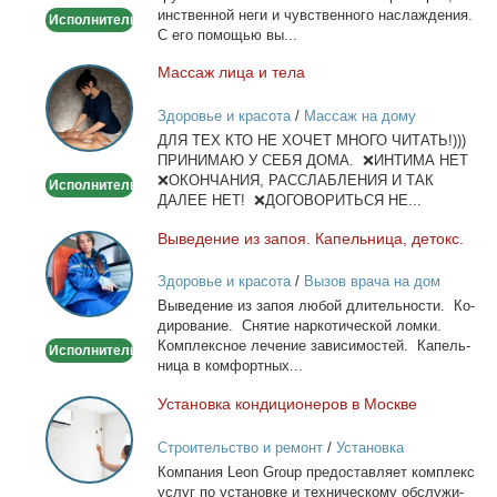
ин­ствен­ной неги и чув­ствен­но­го на­сла­жде­ния.
Исполнитель
С его по­мо­щью вы...
Мас­саж ли­ца и те­ла
Массаж
лица
Здоровье и красота
/
Массаж на дому
и
ДЛЯ ТЕХ КТО НЕ ХОЧЕТ МНОГО ЧИТАТЬ!)))
тела
ПРИНИМАЮ У СЕБЯ ДОМА. ❌ИНТИМА НЕТ
❌ОКОНЧАНИЯ, РАССЛАБЛЕНИЯ И ТАК
Исполнитель
ДАЛЕЕ НЕТ! ❌ДОГОВОРИТЬСЯ НЕ...
Вы­ве­де­ние из за­поя. Ка­пель­ни­ца, де­токс.
Выведение
из
Здоровье и красота
/
Вызов врача на дом
запоя.
Вы­ве­де­ние из за­поя лю­бой дли­тель­но­сти. Ко­
Капельница,
ди­ро­ва­ние. Сня­тие нар­ко­ти­че­ской лом­ки.
детокс.
Ком­плекс­ное ле­че­ние за­ви­си­мо­стей. Ка­пель­
Исполнитель
ни­ца в ком­форт­ных...
Уста­нов­ка кон­ди­ци­о­не­ров в Москве
Установка
кондиционеров
Строительство и ремонт
/
Установка
в
кондиционеров
Ком­па­ния Leon Group предо­став­ля­ет ком­плекс
Москве
услуг по уста­нов­ке и тех­ни­че­ско­му об­слу­жи­