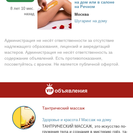
на дом или в са­лоне
на Реч­ном
8 лет 10 мес.
назад
Москва
Шугаринг на дому
Администрация не несёт ответственности за отсутствие
надлежащего образования, лицензий и аккредитаций
мастеров. Администрация не несёт ответственность за
содержание объявлений. Есть противопоказания,
посоветуйтесь с врачом. Не является публичной офертой.
объявления
Тан­три­че­ский мас­саж
Тантрический
массаж
Здоровье и красота
/
Массаж на дому
ТАНТРИЧЕСКИЙ МАССАЖ, это ис­кус­ство по­
гру­же­ния те­ла и со­зна­ния в ми­сте­рию грёз, та­