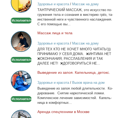
Здоровье и красота
/
Массаж на дому
ТАНТРИЧЕСКИЙ МАССАЖ, это ис­кус­ство по­
гру­же­ния те­ла и со­зна­ния в ми­сте­рию грёз, та­
ин­ствен­ной неги и чув­ствен­но­го на­сла­жде­ния.
Исполнитель
С его по­мо­щью вы...
Мас­саж ли­ца и те­ла
Массаж
лица
Здоровье и красота
/
Массаж на дому
и
ДЛЯ ТЕХ КТО НЕ ХОЧЕТ МНОГО ЧИТАТЬ!)))
тела
ПРИНИМАЮ У СЕБЯ ДОМА. ❌ИНТИМА НЕТ
❌ОКОНЧАНИЯ, РАССЛАБЛЕНИЯ И ТАК
Исполнитель
ДАЛЕЕ НЕТ! ❌ДОГОВОРИТЬСЯ НЕ...
Вы­ве­де­ние из за­поя. Ка­пель­ни­ца, де­токс.
Выведение
из
Здоровье и красота
/
Вызов врача на дом
запоя.
Вы­ве­де­ние из за­поя лю­бой дли­тель­но­сти. Ко­
Капельница,
ди­ро­ва­ние. Сня­тие нар­ко­ти­че­ской лом­ки.
детокс.
Ком­плекс­ное ле­че­ние за­ви­си­мо­стей. Ка­пель­
Исполнитель
ни­ца в ком­форт­ных...
Арен­да спец­тех­ни­ки в Москве
Аренда
спецтехники