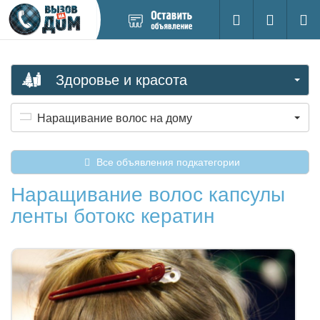
Добавить
Вход на са
Поиск
новое
объявление
Здоровье и красота
Наращивание волос на дому
Все объявления подкатегории
Наращивание волос капсулы
ленты ботокс кератин