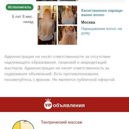
Исполнитель
Ка­че­ствен­ное на­ра­щи­
ва­ние во­лос
6 лет 8 мес.
назад
Москва
Наращивание волос на
дому
Администрация не несёт ответственности за отсутствие
надлежащего образования, лицензий и аккредитаций
мастеров. Администрация не несёт ответственность за
содержание объявлений. Есть противопоказания,
посоветуйтесь с врачом. Не является публичной офертой.
объявления
Тан­три­че­ский мас­саж
Тантрический
массаж