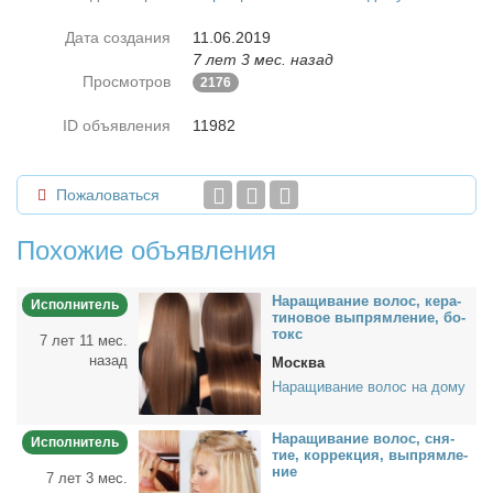
Дата создания
11.06.2019
7 лет 3 мес. назад
Просмотров
2176
ID объявления
11982
Пожаловаться
Похожие объявления
На­ра­щи­ва­ние во­лос, ке­ра­
Исполнитель
ти­но­вое вы­прям­ле­ние, бо­
токс
7 лет 11 мес.
назад
Москва
Наращивание волос на дому
На­ра­щи­ва­ние во­лос, сня­
Исполнитель
тие, кор­рек­ция, вы­прям­ле­
ние
7 лет 3 мес.