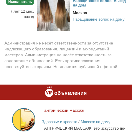
На­ра­щи­ва­ние во­лос. Вы­езд
Исполнитель
на дом
7 лет 12 мес.
Москва
назад
Наращивание волос на дому
Администрация не несёт ответственности за отсутствие
надлежащего образования, лицензий и аккредитаций
мастеров. Администрация не несёт ответственность за
содержание объявлений. Есть противопоказания,
посоветуйтесь с врачом. Не является публичной офертой.
объявления
Тан­три­че­ский мас­саж
Тантрический
массаж
Здоровье и красота
/
Массаж на дому
ТАНТРИЧЕСКИЙ МАССАЖ, это ис­кус­ство по­