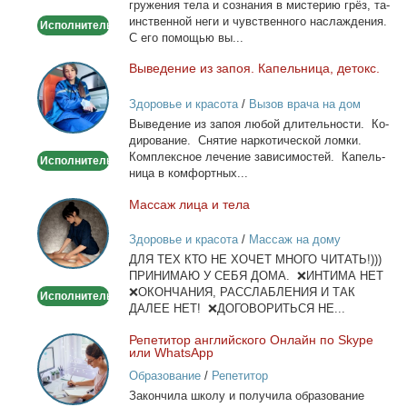
гру­же­ния те­ла и со­зна­ния в ми­сте­рию грёз, та­
ин­ствен­ной неги и чув­ствен­но­го на­сла­жде­ния.
Исполнитель
С его по­мо­щью вы...
Вы­ве­де­ние из за­поя. Ка­пель­ни­ца, де­токс.
Выведение
из
Здоровье и красота
/
Вызов врача на дом
запоя.
Вы­ве­де­ние из за­поя лю­бой дли­тель­но­сти. Ко­
Капельница,
ди­ро­ва­ние. Сня­тие нар­ко­ти­че­ской лом­ки.
детокс.
Ком­плекс­ное ле­че­ние за­ви­си­мо­стей. Ка­пель­
Исполнитель
ни­ца в ком­форт­ных...
Мас­саж ли­ца и те­ла
Массаж
лица
Здоровье и красота
/
Массаж на дому
и
ДЛЯ ТЕХ КТО НЕ ХОЧЕТ МНОГО ЧИТАТЬ!)))
тела
ПРИНИМАЮ У СЕБЯ ДОМА. ❌ИНТИМА НЕТ
❌ОКОНЧАНИЯ, РАССЛАБЛЕНИЯ И ТАК
Исполнитель
ДАЛЕЕ НЕТ! ❌ДОГОВОРИТЬСЯ НЕ...
Ре­пе­ти­тор ан­глий­ско­го Он­лайн по Skype
Репетитор
или WhatsApp
английского
Образование
/
Репетитор
Онлайн
За­кон­чи­ла шко­лу и по­лу­чи­ла об­ра­зо­ва­ние
по