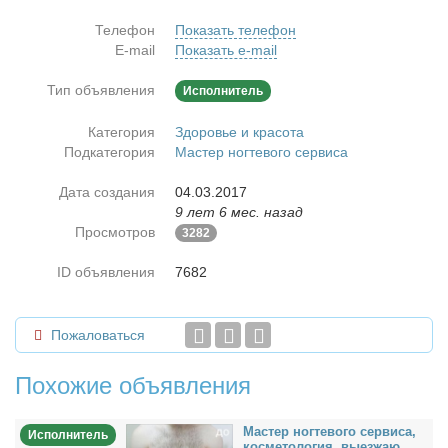
Телефон
Показать телефон
E-mail
Показать e-mail
Тип объявления
Исполнитель
Категория
Здоровье и красота
Подкатегория
Мастер ногтевого сервиса
Дата создания
04.03.2017
9 лет 6 мес. назад
Просмотров
3282
ID объявления
7682
Пожаловаться
Похожие объявления
Ма­стер ног­те­во­го сер­ви­са,
Исполнитель
кос­ме­то­ло­гия, вы­ез­жаю