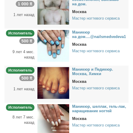
1 000 ₶
на дом.
Москва
1 лет назад
Мастер ногтевого сервиса
Ма­ни­кюр
Исполнитель
на дом....@nailsmedvedeva1
500 ₶
Москва
Мастер ногтевого сервиса
9 лет 4 мес.
назад
Ма­ни­кюр и Пе­ди­кюр.
Исполнитель
Москва, Хим­ки
500 ₶
Москва
Мастер ногтевого сервиса
1 лет назад
Ма­ни­кюр, шел­лак, гель-лак,
Исполнитель
на­ра­щи­ва­ние ног­тей
8 лет 7 мес.
Москва
назад
Мастер ногтевого сервиса