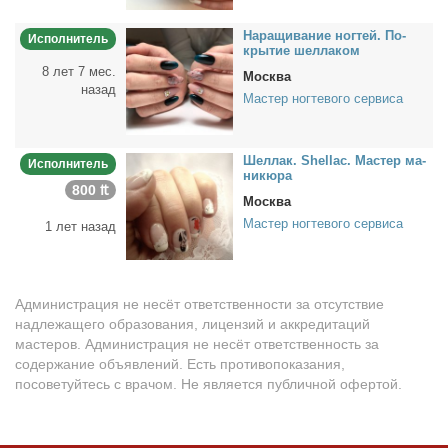
На­ра­щи­ва­ние ног­тей. По­
Исполнитель
кры­тие шел­ла­ком
8 лет 7 мес.
Москва
назад
Мастер ногтевого сервиса
Шел­лак. Shellac. Ма­стер ма­
Исполнитель
ни­кю­ра
800 ₶
Москва
Мастер ногтевого сервиса
1 лет назад
Администрация не несёт ответственности за отсутствие
надлежащего образования, лицензий и аккредитаций
мастеров. Администрация не несёт ответственность за
содержание объявлений. Есть противопоказания,
посоветуйтесь с врачом. Не является публичной офертой.