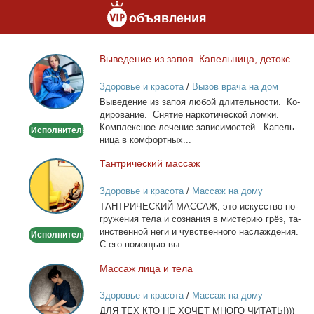
объявления
Вы­ве­де­ние из за­поя. Ка­пель­ни­ца, де­токс.
Выведение
из
Здоровье и красота
/
Вызов врача на дом
запоя.
Вы­ве­де­ние из за­поя лю­бой дли­тель­но­сти. Ко­
Капельница,
ди­ро­ва­ние. Сня­тие нар­ко­ти­че­ской лом­ки.
детокс.
Ком­плекс­ное ле­че­ние за­ви­си­мо­стей. Ка­пель­
Исполнитель
ни­ца в ком­форт­ных...
Тан­три­че­ский мас­саж
Тантрический
массаж
Здоровье и красота
/
Массаж на дому
ТАНТРИЧЕСКИЙ МАССАЖ, это ис­кус­ство по­
гру­же­ния те­ла и со­зна­ния в ми­сте­рию грёз, та­
ин­ствен­ной неги и чув­ствен­но­го на­сла­жде­ния.
Исполнитель
С его по­мо­щью вы...
Мас­саж ли­ца и те­ла
Массаж
лица
Здоровье и красота
/
Массаж на дому
и
ДЛЯ ТЕХ КТО НЕ ХОЧЕТ МНОГО ЧИТАТЬ!)))
тела