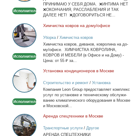
ПРИНИМАЮ У СЕБЯ ДОМА. ❌ИНТИМА НЕТ
❌ОКОНЧАНИЯ, РАССЛАБЛЕНИЯ И ТАК
Исполнитель
ДАЛЕЕ НЕТ! ❌ДОГОВОРИТЬСЯ НЕ...
Хим­чист­ка ков­ров на до­му/офи­се
Химчистка
ковров
Уборка
/
Химчистка ковров
на
Хим­чист­ка ков­ров, ди­ва­нов, ков­ро­ли­на на до­
дому/
му/офи­се. ХИМЧИСТКА КОВРОЛИНА,
офисе
КОВРОВ И МЕБЕЛИ (в Офи­се и на До­му) -
Исполнитель
Це­на: от 55 ₽ за...
Уста­нов­ка кон­ди­ци­о­не­ров в Москве
Установка
кондиционеров
Строительство и ремонт
/
Установка
в
кондиционеров
Ком­па­ния Leon Group предо­став­ля­ет ком­плекс
Москве
услуг по уста­нов­ке и тех­ни­че­ско­му об­слу­жи­
ва­нию кли­ма­ти­че­ско­го обо­ру­до­ва­ния в Москве
Исполнитель
и Мос­ков­ской...
Арен­да спец­тех­ни­ки в Москве
Аренда
спецтехники
Транспортные услуги
/
Другое
в
АРЕНДА СПЕЦТЕХНИКИ
Москве