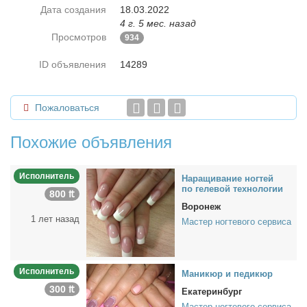
Дата создания
18.03.2022
4 г. 5 мес. назад
Просмотров
934
ID объявления
14289
Пожаловаться
Похожие объявления
Исполнитель
На­ра­щи­ва­ние ног­тей
по геле­вой тех­но­ло­гии
800 ₶
Воронеж
1 лет назад
Мастер ногтевого сервиса
Исполнитель
Ма­ни­кюр и пе­ди­кюр
300 ₶
Екатеринбург
Мастер ногтевого сервиса