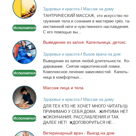
массаж
Здоровье и красота
/
Массаж на дому
ТАНТРИЧЕСКИЙ МАССАЖ, это ис­кус­ство по­
гру­же­ния те­ла и со­зна­ния в ми­сте­рию грёз, та­
ин­ствен­ной неги и чув­ствен­но­го на­сла­жде­ния.
Исполнитель
С его по­мо­щью вы...
Вы­ве­де­ние из за­поя. Ка­пель­ни­ца, де­токс.
Выведение
из
Здоровье и красота
/
Вызов врача на дом
запоя.
Вы­ве­де­ние из за­поя лю­бой дли­тель­но­сти. Ко­
Капельница,
ди­ро­ва­ние. Сня­тие нар­ко­ти­че­ской лом­ки.
детокс.
Ком­плекс­ное ле­че­ние за­ви­си­мо­стей. Ка­пель­
Исполнитель
ни­ца в ком­форт­ных...
Мас­саж ли­ца и те­ла
Массаж
лица
Здоровье и красота
/
Массаж на дому
и
ДЛЯ ТЕХ КТО НЕ ХОЧЕТ МНОГО ЧИТАТЬ!)))
тела
ПРИНИМАЮ У СЕБЯ ДОМА. ❌ИНТИМА НЕТ
❌ОКОНЧАНИЯ, РАССЛАБЛЕНИЯ И ТАК
Исполнитель
ДАЛЕЕ НЕТ! ❌ДОГОВОРИТЬСЯ НЕ...
Ве­те­ри­нар­ный врач - Вы­езд на дом
Ветеринарный