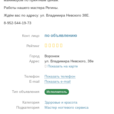
маникюром по приятным ценам.
Работы нашего мастера Регины.
Ждём вас по адресу: ул. Владимира Невского 38Е.
8-952-544-19-73
по объ­яв­ле­нию
Конт. лицо
Рейтинг
Город
Во­ро­неж
Адрес
ул. Вла­ди­ми­ра Нев­ско­го, 38е
Показать на карте
Телефон
Показать телефон
E-mail
Показать e-mail
Тип объявления
Исполнитель
Категория
Здоровье и красота
Подкатегория
Мастер ногтевого сервиса