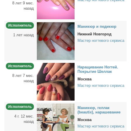
8 лет 9 мес.
назад
Исполнитель
Ма­ни­кюр и пе­ди­кюр
Нижний Новгород
1 лет назад
Мастер ногтевого сервиса
Исполнитель
На­ра­щи­ва­ние Ног­тей.
По­кры­тие Шел­лак
8 лет 7 мес.
Москва
назад
Мастер ногтевого сервиса
Исполнитель
Ма­ни­кюр, гел­лак
(beautix), на­ра­ше­ва­ние
4 г. 12 мес.
Москва
назад
Мастер ногтевого сервиса