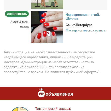
Исполнитель
На­ра­щи­ва­ние ног­тей.
Шел­лак
8 лет 4 мес.
Санкт-Петербург
назад
Мастер ногтевого сервиса
Администрация не несёт ответственности за отсутствие
надлежащего образования, лицензий и аккредитаций
мастеров. Администрация не несёт ответственность за
содержание объявлений. Есть противопоказания,
посоветуйтесь с врачом. Не является публичной офертой.
объявления
Тан­три­че­ский мас­саж
Тантрический