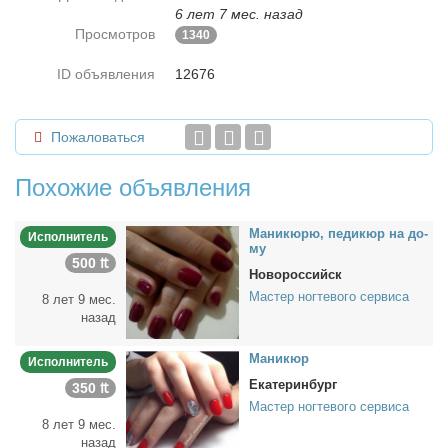
6 лет 7 мес. назад
Просмотров
1340
ID объявления
12676
Пожаловаться
Похожие объявления
Ма­ни­кю­рю, пе­ди­кюр на до­
Исполнитель
му
500 ₶
Новороссийск
Мастер ногтевого сервиса
8 лет 9 мес.
назад
Ма­ни­кюр
Исполнитель
Екатеринбург
350 ₶
Мастер ногтевого сервиса
8 лет 9 мес.
назад