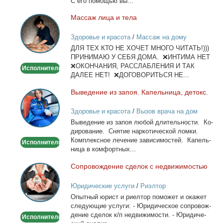
С его по­мо­щью вы...
Мас­саж ли­ца и те­ла
Массаж
лица
Здоровье и красота
/
Массаж на дому
и
ДЛЯ ТЕХ КТО НЕ ХОЧЕТ МНОГО ЧИТАТЬ!)))
тела
ПРИНИМАЮ У СЕБЯ ДОМА. ❌ИНТИМА НЕТ
❌ОКОНЧАНИЯ, РАССЛАБЛЕНИЯ И ТАК
Исполнитель
ДАЛЕЕ НЕТ! ❌ДОГОВОРИТЬСЯ НЕ...
Вы­ве­де­ние из за­поя. Ка­пель­ни­ца, де­токс.
Выведение
из
Здоровье и красота
/
Вызов врача на дом
запоя.
Вы­ве­де­ние из за­поя лю­бой дли­тель­но­сти. Ко­
Капельница,
ди­ро­ва­ние. Сня­тие нар­ко­ти­че­ской лом­ки.
детокс.
Ком­плекс­ное ле­че­ние за­ви­си­мо­стей. Ка­пель­
Исполнитель
ни­ца в ком­форт­ных...
Со­про­вож­де­ние сде­лок с недви­жи­мо­стью
Сопровождение
сделок
Юридические услуги
/
Риэлтор
с
Опыт­ный юрист и ри­ел­тор по­мо­жет и ока­жет
недвижимостью
сле­ду­ю­щие услу­ги: - Юри­ди­че­ское со­про­вож­
де­ние сде­лок к/п недви­жи­мо­сти. - Юри­ди­че­
Исполнитель