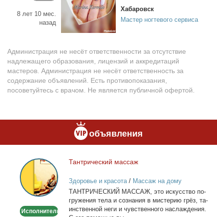
Хабаровск
8 лет 10 мес.
Мастер ногтевого сервиса
назад
Администрация не несёт ответственности за отсутствие
надлежащего образования, лицензий и аккредитаций
мастеров. Администрация не несёт ответственность за
содержание объявлений. Есть противопоказания,
посоветуйтесь с врачом. Не является публичной офертой.
объявления
Тан­три­че­ский мас­саж
Тантрический
массаж
Здоровье и красота
/
Массаж на дому
ТАНТРИЧЕСКИЙ МАССАЖ, это ис­кус­ство по­
гру­же­ния те­ла и со­зна­ния в ми­сте­рию грёз, та­
ин­ствен­ной неги и чув­ствен­но­го на­сла­жде­ния.
Исполнитель