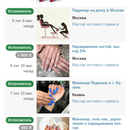
Пе­ди­кюр на до­му в Москве
Исполнитель
Москва
9 лет 6 мес.
Мастер ногтевого сервиса
назад
На­ра­щи­ва­ние ног­тей, вы­
Исполнитель
езд 24ч
2 800 ₶
Москва
Мастер ногтевого сервиса
8 лет 10 мес.
назад
Ма­ни­кюр Пе­ди­кюр в г. Ка­
Исполнитель
зань
7 лет 10 мес.
Казань
назад
Мастер ногтевого сервиса
Ма­ни­кюр, гель-лак, укреп­
Исполнитель
ле­ние и на­ра­щи­ва­ние ног­
450 ₶
тей