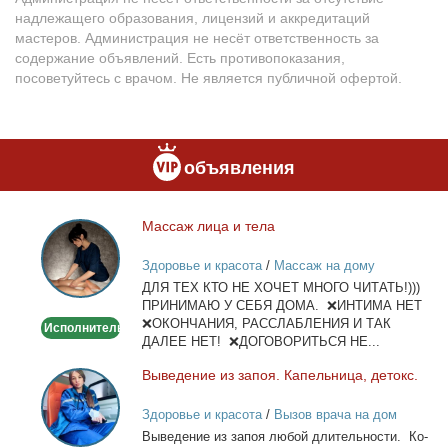
надлежащего образования, лицензий и аккредитаций
мастеров. Администрация не несёт ответственность за
содержание объявлений. Есть противопоказания,
посоветуйтесь с врачом. Не является публичной офертой.
объявления
Мас­саж ли­ца и те­ла
Массаж
лица
Здоровье и красота
/
Массаж на дому
и
ДЛЯ ТЕХ КТО НЕ ХОЧЕТ МНОГО ЧИТАТЬ!)))
тела
ПРИНИМАЮ У СЕБЯ ДОМА. ❌ИНТИМА НЕТ
❌ОКОНЧАНИЯ, РАССЛАБЛЕНИЯ И ТАК
Исполнитель
ДАЛЕЕ НЕТ! ❌ДОГОВОРИТЬСЯ НЕ...
Вы­ве­де­ние из за­поя. Ка­пель­ни­ца, де­токс.
Выведение
из
Здоровье и красота
/
Вызов врача на дом
запоя.
Вы­ве­де­ние из за­поя лю­бой дли­тель­но­сти. Ко­
Капельница,