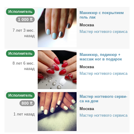
Исполнитель
Ма­ни­кюр с по­кры­ти­ем
гель лак
1 000 ₶
Москва
7 лет 3 мес.
Мастер ногтевого сервиса
назад
Исполнитель
Ма­ни­кюр, пе­ди­кюр +
мас­саж ног в по­да­рок
8 лет 6 мес.
Москва
назад
Мастер ногтевого сервиса
Исполнитель
Ма­стер ног­те­во­го сер­ви­
са на дом
800 ₶
Москва
1 лет назад
Мастер ногтевого сервиса