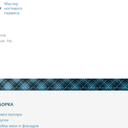
Мастер
г
ногтевого
сервиса
ров.
ом. Не
БОРКА
­воз му­со­ра
у­гое
й­ка окон и фа­са­дов