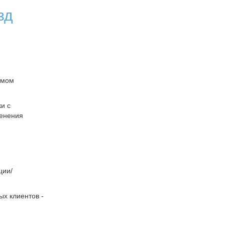
зд
омом
и с
менения
ции/
ых клиентов -