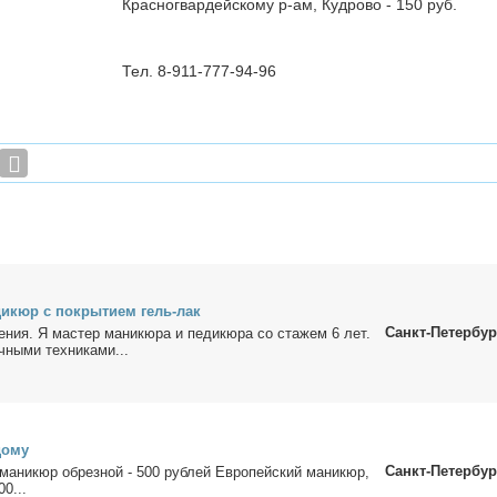
Красногвардейскому р-ам, Кудрово - 150 руб.
Тел. 8-911-777-94-96
ди­кюр с по­кры­ти­ем гель-лак
Санкт-Петербур
е­ния. Я ма­стер ма­ни­кю­ра и пе­ди­кю­ра со ста­жем 6 лет.
ны­ми тех­ни­ка­ми...
до­му
Санкт-Петербур
ма­ни­кюр об­рез­ной - 500 руб­лей Ев­ро­пей­ский ма­ни­кюр,
00...