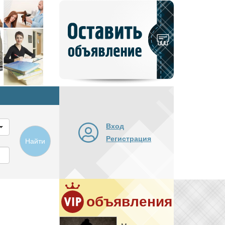
Добавить
новое
объявление
Вход
Регистрация
Найти
объявления