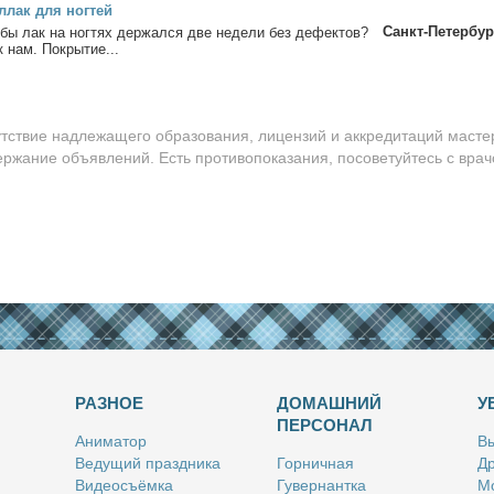
­лак для ног­тей
Санкт-Петербур
обы лак на ног­тях дер­жал­ся две неде­ли без де­фек­тов?
к нам. По­кры­тие...
утствие надлежащего образования, лицензий и аккредитаций масте
ержание объявлений. Есть противопоказания, посоветуйтесь с врач
РАЗНОЕ
ДОМАШНИЙ
У
ПЕРСОНАЛ
Ани­ма­тор
Вы
Ве­ду­щий празд­ни­ка
Гор­нич­ная
Др
Ви­део­съём­ка
Гу­вер­нант­ка
Мо