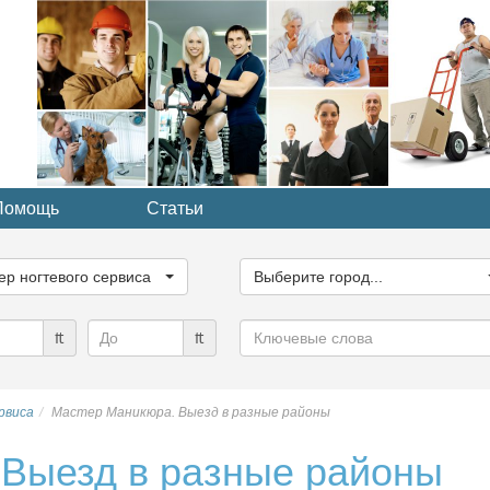
Помощь
Статьи
ите
Выберите
рию...
город...
ер ногтевого сервиса
Выберите город...
Ключевые
₶
₶
слова
рвиса
Мастер Маникюра. Выезд в разные районы
 Выезд в разные районы