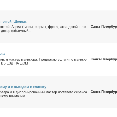
 ног­тей. Шел­лак
Санкт-Петербур
 ног­тей: Ак­рил (тип­сы, фор­мы, френч, ак­ва ди­зайн, лю­
 де­кор (объ­ем­ный...
дом
Санкт-Петербур
­ки, я ма­стер ма­ни­кю­ра. Пред­ла­гаю услу­ги по ма­ни­кю­
ие. ВЫЕЗД НА ДОМ
о­му и с вы­ез­дом к кли­ен­ту
Санкт-Петербур
­ва­ра и я ди­пло­ми­ро­ван­ный ма­стер ног­те­во­го сер­ви­са.
ше­му вни­ма­нию...