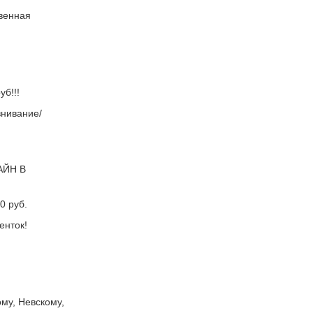
твенная
б!!!
внивание/
АЙН В
0 руб.
енток!
му, Невскому,