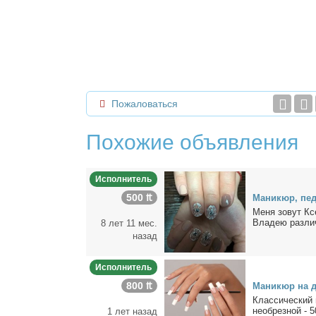
Пожаловаться
Похожие объявления
Исполнитель
500 ₶
Ма­ни­кюр, пе­
Ме­ня зо­вут Кс
Вла­дею раз­лич­
8 лет 11 мес.
назад
Исполнитель
800 ₶
Ма­ни­кюр на 
Клас­си­че­ский 
необ­рез­ной - 5
1 лет назад