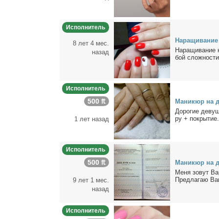
Исполнитель
На­ра­щи­ва­ние
8 лет 4 мес.
На­ра­щи­ва­ние
назад
бой слож­но­сти
Исполнитель
500 ₶
Ма­ни­кюр на 
До­ро­гие де­вуш
ру + по­кры­т
1 лет назад
Исполнитель
500 ₶
Ма­ни­кюр на д
Ме­ня зо­вут Вар
Пред­ла­гаю Ва­
9 лет 1 мес.
назад
Исполнитель