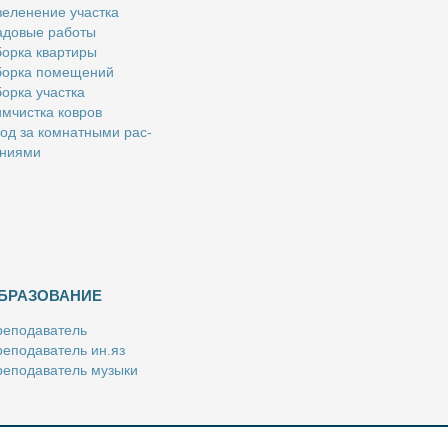
е­ле­не­ние участ­ка
­до­вые ра­бо­ты
ор­ка квар­ти­ры
ор­ка по­ме­ще­ний
ор­ка участ­ка
м­чист­ка ков­ров
од за ком­нат­ны­ми рас­
­ни­я­ми
БРАЗОВАНИЕ
е­по­да­ва­тель
е­по­да­ва­тель ин.яз
е­по­да­ва­тель му­зы­ки
­пе­ти­тор