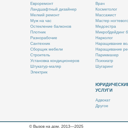
Ев­ро­ре­монт
Врач
Ланд­шафт­ный ди­зай­нер
Кос­ме­то­лог
Мел­кий ре­монт
Мас­са­жист
Муж на час
Ма­стер ног­те­во­г
Остек­ле­ние бал­ко­нов
Мед­сест­ра
Плот­ник
Мик­роб­дей­динг 
Раз­но­ра­бо­чие
Нар­ко­лог
Сан­тех­ник
На­ра­щи­ва­ние во
Сбор­щик ме­бе­ли
На­ра­щи­ва­ние ре
Стро­и­тель
Па­рик­махер
Уста­нов­ка кон­ди­ци­о­не­ров
Пси­хи­атр
Шту­ка­тур-ма­ляр
Шу­га­ринг
Элек­трик
ЮРИДИЧЕСКИ
УСЛУГИ
Адво­кат
Дру­гое
Но­та­ри­ус
Оцен­щик
Ри­эл­тор
© Вызов на дом, 2013—2025