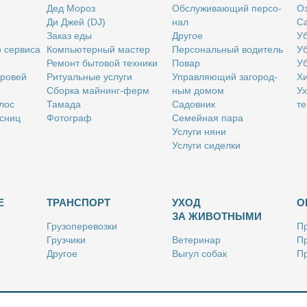
Дед Мо­роз
Об­слу­жи­ва­ю­щий пер­со­
Оз
Ди Джей (DJ)
нал
Са
За­каз еды
Дру­гое
Уб
о сер­ви­са
Ком­пью­тер­ный ма­стер
Пер­со­наль­ный во­ди­тель
Уб
Ре­монт бы­то­вой тех­ни­ки
По­вар
Уб
бро­вей
Ри­ту­аль­ные услу­ги
Управ­ля­ю­щий за­го­род­
Хи
Сбор­ка май­нинг-ферм
ным до­мом
Ух
­лос
Та­ма­да
Са­дов­ник
те
с­ниц
Фо­то­граф
Се­мей­ная па­ра
Услу­ги ня­ни
Услу­ги си­дел­ки
Е
ТРАНСПОРТ
УХОД
О
ЗА ЖИВОТНЫМИ
Гру­зо­пе­ре­воз­ки
Пр
Груз­чи­ки
Ве­те­ри­нар
Пр
Дру­гое
Вы­гул со­бак
Пр
Ку­рьер
Дру­гое
Ре
Лич­ный во­ди­тель
Ки­но­лог
Так­си
Стриж­ка жи­вот­ных