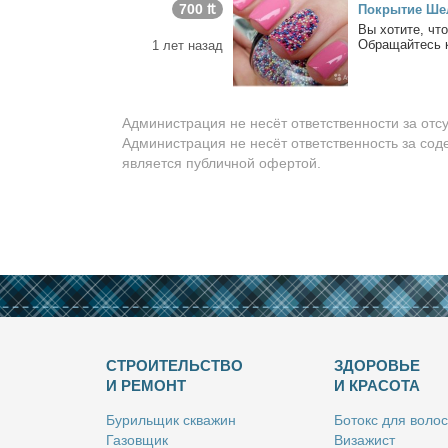
700 ₶
По­кры­тие Шел
Вы хо­ти­те, чт
Об­ра­щай­тесь 
1 лет назад
Администрация не несёт ответственности за отс
Администрация не несёт ответственность за сод
является публичной офертой.
СТРОИТЕЛЬСТВО
ЗДОРОВЬЕ
И РЕМОНТ
И КРАСОТА
Бу­риль­щик сква­жин
Бо­токс для во­лос
Га­зов­щик
Ви­за­жист