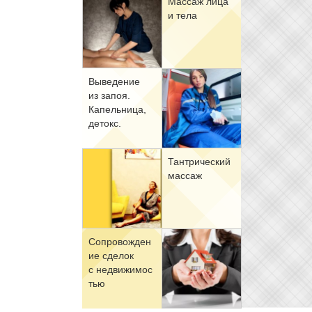
Мас­саж ли­ца
и те­ла
Вы­ве­де­ние
из за­поя.
Ка­пель­ни­ца,
де­токс.
Тан­три­че­ский
мас­саж
Со­про­вож­де­н
ие сде­лок
с недви­жи­мо­с
тью