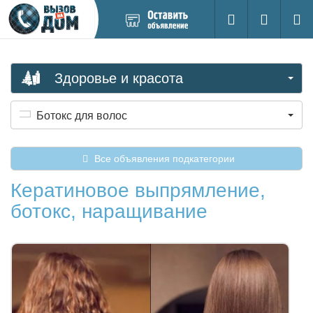
Добавить
Вход на са
Поиск
новое
объявление
Здоровье и красота
Ботокс для волос
Все объявления подкатегории
Кератиновое выпрямление,
ботокс, наращивание