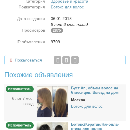
Категория
Здоровье и красота
Подкатегория
Ботокс для волос
Дата создания
06.01.2018
8 лет 8 мес. назад
Просмотров
2875
ID объявления
9709
Пожаловаться
Похожие объявления
Буст Ап, объ­ем во­лос на
Исполнитель
6 ме­ся­цев. Вы­езд на дом
6 лет 7 мес.
Москва
назад
Ботокс для волос
Бо­токс/Ке­ра­тин/На­но­пла­
Исполнитель
сти­ка для во­лос