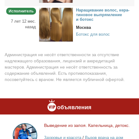
На­ра­щи­ва­ние во­лос, ке­ра­
Исполнитель
ти­но­вое вы­прям­ле­ние
и бо­токс
7 лет 12 мес.
назад
Москва
Ботокс для волос
Администрация не несёт ответственности за отсутствие
надлежащего образования, лицензий и аккредитаций
мастеров. Администрация не несёт ответственность за
содержание объявлений. Есть противопоказания,
посоветуйтесь с врачом. Не является публичной офертой.
объявления
Вы­ве­де­ние из за­поя. Ка­пель­ни­ца, де­токс.
Выведение
из
Здоровье и красота
/
Вызов врача на дом
запоя.