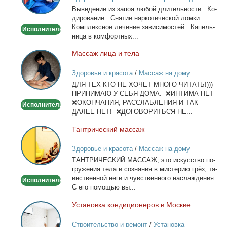
Вы­ве­де­ние из за­поя лю­бой дли­тель­но­сти. Ко­
Капельница,
ди­ро­ва­ние. Сня­тие нар­ко­ти­че­ской лом­ки.
детокс.
Ком­плекс­ное ле­че­ние за­ви­си­мо­стей. Ка­пель­
Исполнитель
ни­ца в ком­форт­ных...
Мас­саж ли­ца и те­ла
Массаж
лица
Здоровье и красота
/
Массаж на дому
и
ДЛЯ ТЕХ КТО НЕ ХОЧЕТ МНОГО ЧИТАТЬ!)))
тела
ПРИНИМАЮ У СЕБЯ ДОМА. ❌ИНТИМА НЕТ
❌ОКОНЧАНИЯ, РАССЛАБЛЕНИЯ И ТАК
Исполнитель
ДАЛЕЕ НЕТ! ❌ДОГОВОРИТЬСЯ НЕ...
Тан­три­че­ский мас­саж
Тантрический
массаж
Здоровье и красота
/
Массаж на дому
ТАНТРИЧЕСКИЙ МАССАЖ, это ис­кус­ство по­
гру­же­ния те­ла и со­зна­ния в ми­сте­рию грёз, та­
ин­ствен­ной неги и чув­ствен­но­го на­сла­жде­ния.
Исполнитель
С его по­мо­щью вы...
Уста­нов­ка кон­ди­ци­о­не­ров в Москве
Установка
кондиционеров
Строительство и ремонт
/
Установка
в