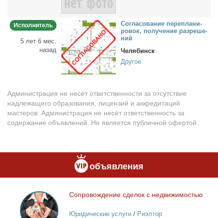
Со­гла­со­ва­ние пе­ре­пла­ни­
Исполнитель
ро­вок, по­лу­че­ние раз­ре­ше­
ний
5 лет 6 мес.
назад
Челябинск
Другое
Администрация не несёт ответственности за отсутствие
надлежащего образования, лицензий и аккредитаций
мастеров. Администрация не несёт ответственность за
содержание объявлений. Не является публичной офертой.
объявления
Со­про­вож­де­ние сде­лок с недви­жи­мо­стью
Сопровождение
сделок
Юридические услуги
/
Риэлтор
с