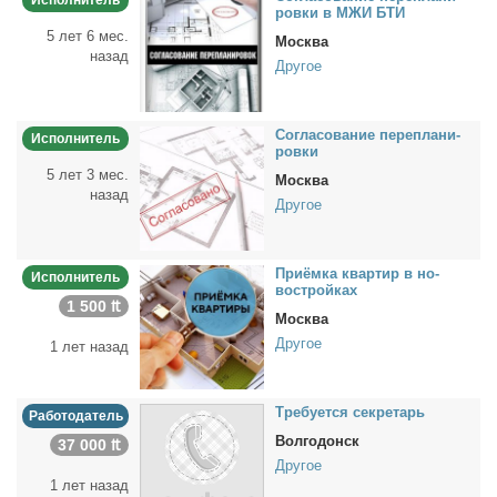
Исполнитель
ров­ки в МЖИ БТИ
5 лет 6 мес.
Москва
назад
Другое
Со­гла­со­ва­ние пе­ре­пла­ни­
Исполнитель
ров­ки
5 лет 3 мес.
Москва
назад
Другое
При­ём­ка квар­тир в но­
Исполнитель
вострой­ках
1 500 ₶
Москва
Другое
1 лет назад
Тре­бу­ет­ся сек­ре­тарь
Работодатель
Волгодонск
37 000 ₶
Другое
1 лет назад