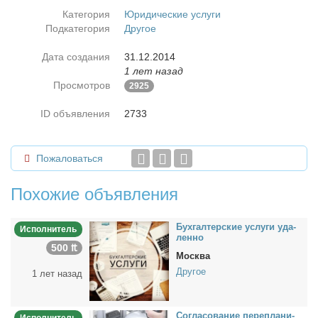
Категория
Юридические услуги
Подкатегория
Другое
Дата создания
31.12.2014
1 лет назад
Просмотров
2925
ID объявления
2733
Пожаловаться
Похожие объявления
Бух­гал­тер­ские услу­ги уда­
Исполнитель
лен­но
500 ₶
Москва
Другое
1 лет назад
Со­гла­со­ва­ние пе­ре­пла­ни­