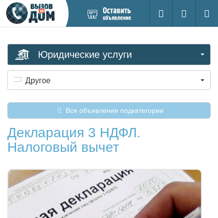
Добавить
Вход на са
Поиск
новое
объявление
Юридические услуги
Другое
Все объявления подкатегории
Декларация 3 НДФЛ.
Налоговый вычет