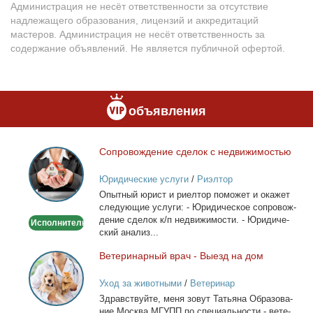
Администрация не несёт ответственности за отсутствие
надлежащего образования, лицензий и аккредитаций
мастеров. Администрация не несёт ответственность за
содержание объявлений. Не является публичной офертой.
объявления
Со­про­вож­де­ние сде­лок с недви­жи­мо­стью
Сопровождение
сделок
Юридические услуги
/
Риэлтор
с
Опыт­ный юрист и ри­ел­тор по­мо­жет и ока­жет
недвижимостью
сле­ду­ю­щие услу­ги: - Юри­ди­че­ское со­про­вож­
де­ние сде­лок к/п недви­жи­мо­сти. - Юри­ди­че­
Исполнитель
ский ана­лиз...
Ве­те­ри­нар­ный врач - Вы­езд на дом
Ветеринарный
врач
Уход за животными
/
Ветеринар
-
Здрав­ствуй­те, ме­ня зо­вут Та­тья­на Об­ра­зо­ва­
Выезд
ние Москва МГУПП по спе­ци­аль­но­сти - ве­те­