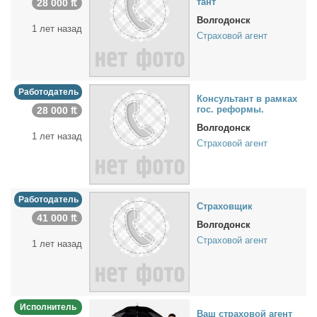
тант
28 000 ₶
Волгодонск
1 лет назад
Страховой агент
Работодатель
Кон­суль­тант в рам­ках
гос. ре­фор­мы.
28 000 ₶
Волгодонск
1 лет назад
Страховой агент
Работодатель
Стра­хов­щик
41 000 ₶
Волгодонск
Страховой агент
1 лет назад
Исполнитель
Ваш стра­хо­вой агент