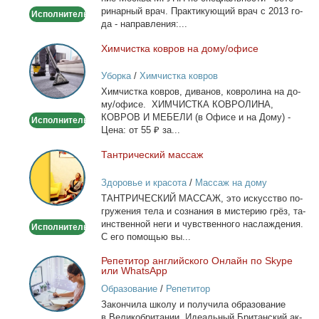
на
ри­нар­ный врач. Прак­ти­ку­ю­щий врач с 2013 го­
Исполнитель
дом
да - на­прав­ле­ния:...
Хим­чист­ка ков­ров на до­му/офи­се
Химчистка
ковров
Уборка
/
Химчистка ковров
на
Хим­чист­ка ков­ров, ди­ва­нов, ков­ро­ли­на на до­
дому/
му/офи­се. ХИМЧИСТКА КОВРОЛИНА,
офисе
КОВРОВ И МЕБЕЛИ (в Офи­се и на До­му) -
Исполнитель
Це­на: от 55 ₽ за...
Тан­три­че­ский мас­саж
Тантрический
массаж
Здоровье и красота
/
Массаж на дому
ТАНТРИЧЕСКИЙ МАССАЖ, это ис­кус­ство по­
гру­же­ния те­ла и со­зна­ния в ми­сте­рию грёз, та­
ин­ствен­ной неги и чув­ствен­но­го на­сла­жде­ния.
Исполнитель
С его по­мо­щью вы...
Ре­пе­ти­тор ан­глий­ско­го Он­лайн по Skype
Репетитор
или WhatsApp
английского
Образование
/
Репетитор
Онлайн
За­кон­чи­ла шко­лу и по­лу­чи­ла об­ра­зо­ва­ние
по
в Ве­ли­ко­бри­та­нии. Иде­аль­ный Бри­тан­ский ак­