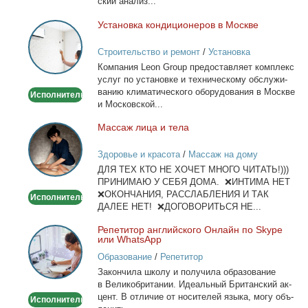
ский ана­лиз...
Уста­нов­ка кон­ди­ци­о­не­ров в Москве
Установка
кондиционеров
Строительство и ремонт
/
Установка
в
кондиционеров
Ком­па­ния Leon Group предо­став­ля­ет ком­плекс
Москве
услуг по уста­нов­ке и тех­ни­че­ско­му об­слу­жи­
ва­нию кли­ма­ти­че­ско­го обо­ру­до­ва­ния в Москве
Исполнитель
и Мос­ков­ской...
Мас­саж ли­ца и те­ла
Массаж
лица
Здоровье и красота
/
Массаж на дому
и
ДЛЯ ТЕХ КТО НЕ ХОЧЕТ МНОГО ЧИТАТЬ!)))
тела
ПРИНИМАЮ У СЕБЯ ДОМА. ❌ИНТИМА НЕТ
❌ОКОНЧАНИЯ, РАССЛАБЛЕНИЯ И ТАК
Исполнитель
ДАЛЕЕ НЕТ! ❌ДОГОВОРИТЬСЯ НЕ...
Ре­пе­ти­тор ан­глий­ско­го Он­лайн по Skype
Репетитор
или WhatsApp
английского
Образование
/
Репетитор
Онлайн
За­кон­чи­ла шко­лу и по­лу­чи­ла об­ра­зо­ва­ние
по
в Ве­ли­ко­бри­та­нии. Иде­аль­ный Бри­тан­ский ак­
Skype
цент. В от­ли­чие от но­си­те­лей язы­ка, мо­гу объ­
Исполнитель
или