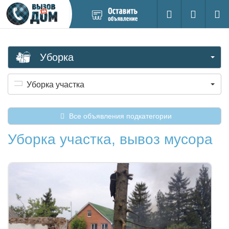
Добавить
Вход на са
Поиск
новое
объявление
Уборка
Уборка участка
Все объявления подкатегории
Уборка участка, вывоз мусора