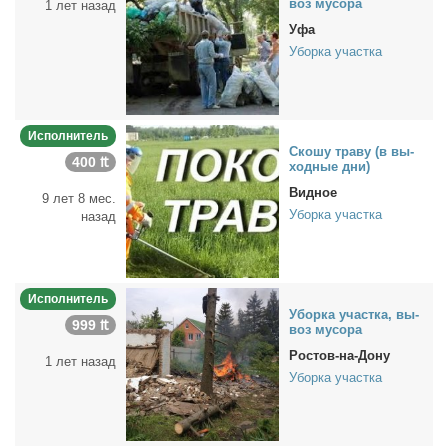
воз му­со­ра
1 лет назад
Уфа
Уборка участка
Исполнитель
Ско­шу тра­ву (в вы­
400 ₶
ход­ные дни)
Видное
9 лет 8 мес.
Уборка участка
назад
Исполнитель
Убор­ка участ­ка, вы­
999 ₶
воз му­со­ра
Ростов-на-Дону
1 лет назад
Уборка участка