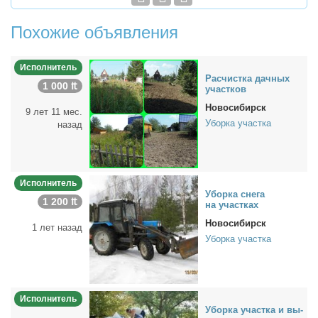
Похожие объявления
Исполнитель
Рас­чист­ка дач­ных
1 000 ₶
участ­ков
Новосибирск
9 лет 11 мес.
Уборка участка
назад
Исполнитель
Убор­ка сне­га
1 200 ₶
на участ­ках
Новосибирск
1 лет назад
Уборка участка
Исполнитель
Убор­ка участ­ка и вы­