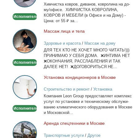
Хим­чист­ка ков­ров, ди­ва­нов, ков­ро­ли­на на до­
дому/
му/офи­се. ХИМЧИСТКА КОВРОЛИНА,
офисе
КОВРОВ И МЕБЕЛИ (в Офи­се и на До­му) -
Исполнитель
Це­на: от 55 ₽ за...
Мас­саж ли­ца и те­ла
Массаж
лица
Здоровье и красота
/
Массаж на дому
и
ДЛЯ ТЕХ КТО НЕ ХОЧЕТ МНОГО ЧИТАТЬ!)))
тела
ПРИНИМАЮ У СЕБЯ ДОМА. ❌ИНТИМА НЕТ
❌ОКОНЧАНИЯ, РАССЛАБЛЕНИЯ И ТАК
Исполнитель
ДАЛЕЕ НЕТ! ❌ДОГОВОРИТЬСЯ НЕ...
Уста­нов­ка кон­ди­ци­о­не­ров в Москве
Установка
кондиционеров
Строительство и ремонт
/
Установка
в
кондиционеров
Ком­па­ния Leon Group предо­став­ля­ет ком­плекс
Москве
услуг по уста­нов­ке и тех­ни­че­ско­му об­слу­жи­
ва­нию кли­ма­ти­че­ско­го обо­ру­до­ва­ния в Москве
Исполнитель
и Мос­ков­ской...
Арен­да спец­тех­ни­ки в Москве
Аренда
спецтехники
Транспортные услуги
/
Другое
в