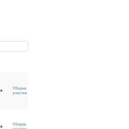
Уборка
а
участка
Уборка
а
участка