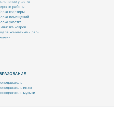
е­ле­не­ние участ­ка
­до­вые ра­бо­ты
ор­ка квар­ти­ры
ор­ка по­ме­ще­ний
ор­ка участ­ка
м­чист­ка ков­ров
од за ком­нат­ны­ми рас­
­ни­я­ми
БРАЗОВАНИЕ
е­по­да­ва­тель
е­по­да­ва­тель ин.яз
е­по­да­ва­тель му­зы­ки
­пе­ти­тор