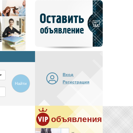
Добавить
новое
объявление
Вход
Регистрация
Найти
объявления