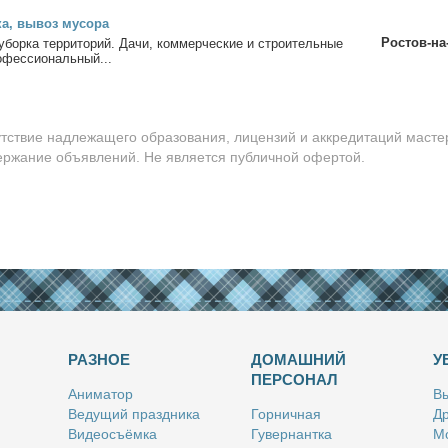
ка, вы­воз му­со­ра
Ростов-на
убор­ка тер­ри­то­рий. Да­чи, ком­мер­че­ские и стро­и­тель­ные
­фес­сио­наль­ный...
утствие надлежащего образования, лицензий и аккредитаций масте
держание объявлений. Не является публичной офертой.
РАЗНОЕ
ДОМАШНИЙ
У
ПЕРСОНАЛ
Ани­ма­тор
Вы
Ве­ду­щий празд­ни­ка
Гор­нич­ная
Др
Ви­део­съём­ка
Гу­вер­нант­ка
Мо