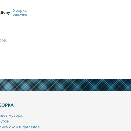
Уборка
-Дону
участка
ров.
БОРКА
­воз му­со­ра
у­гое
й­ка окон и фа­са­дов