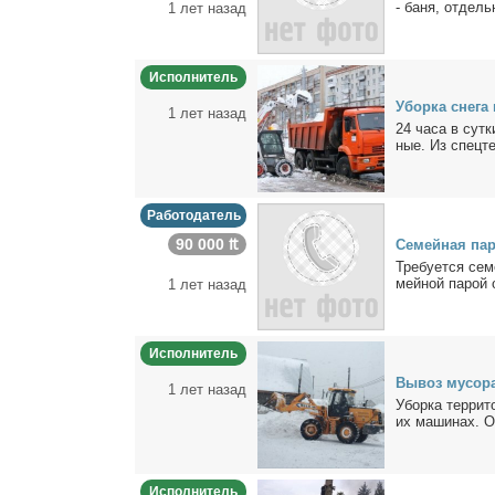
- ба­ня, от­дель
1 лет назад
Исполнитель
Убор­ка сне­га
1 лет назад
24 ча­са в сут­
ные. Из спец­тех
Работодатель
90 000 ₶
Се­мей­ная па­
Тре­бу­ет­ся се­
мей­ной па­рой о
1 лет назад
Исполнитель
Вы­воз му­со­ра
1 лет назад
Убор­ка тер­ри­т
их ма­ши­нах. О
Исполнитель