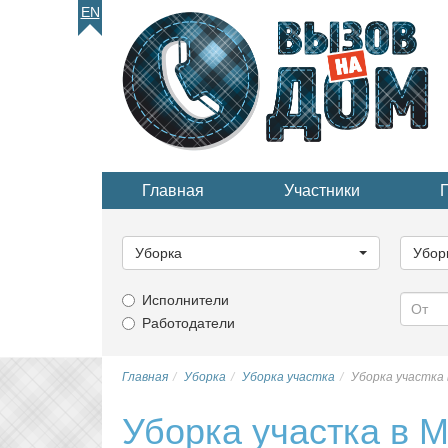
EN
Главная
Участники
Выберите
Выбер
категорию...
катего
Уборка
Убор
Исполнители
Работодатели
Главная
Уборка
Уборка участка
Уборка участка 
Уборка участка в 