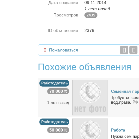
Дата создания
09.11.2014
1 лет назад
Просмотров
2435
ID объявления
2376
Пожаловаться
Похожие объявления
Работодатель
70 000 ₶
Се­мей­ная па­
Тре­бу­ет­ся се­
вод.пра­ва, РФ,
1 лет назад
Работодатель
50 000 ₶
Ра­бо­та
Нуж­на сем па­р