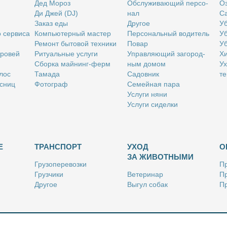
Дед Мо­роз
Об­слу­жи­ва­ю­щий пер­со­
Оз
Ди Джей (DJ)
нал
Са
За­каз еды
Дру­гое
Уб
о сер­ви­са
Ком­пью­тер­ный ма­стер
Пер­со­наль­ный во­ди­тель
Уб
Ре­монт бы­то­вой тех­ни­ки
По­вар
Уб
бро­вей
Ри­ту­аль­ные услу­ги
Управ­ля­ю­щий за­го­род­
Хи
Сбор­ка май­нинг-ферм
ным до­мом
Ух
­лос
Та­ма­да
Са­дов­ник
те
с­ниц
Фо­то­граф
Се­мей­ная па­ра
Услу­ги ня­ни
Услу­ги си­дел­ки
Е
ТРАНСПОРТ
УХОД
О
ЗА ЖИВОТНЫМИ
Гру­зо­пе­ре­воз­ки
Пр
Груз­чи­ки
Ве­те­ри­нар
Пр
Дру­гое
Вы­гул со­бак
Пр
Ку­рьер
Дру­гое
Ре
Лич­ный во­ди­тель
Ки­но­лог
Так­си
Стриж­ка жи­вот­ных
Уход за ак­ва­ри­ума­ми