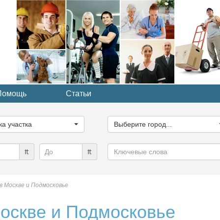
Помощь
Статьи
ите
Выберите
рию...
город...
ка участка
Выберите город...
Ключевые
₶
₶
слова
в Москве и Подмосковье
Москве и Подмосковье