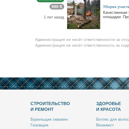
999 ₶
Убор­ка участ­
Ка­че­ствен­ная 
пло­щад­ки. Про
1 лет назад
Администрация не несёт ответственности за отс
Администрация не несёт ответственность за со
СТРОИТЕЛЬСТВО
ЗДОРОВЬЕ
И РЕМОНТ
И КРАСОТА
Бу­риль­щик сква­жин
Бо­токс для во­лос
Га­зов­щик
Ви­за­жист