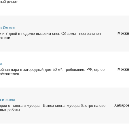
­ный до­мик...
 в Ом­ске
Москв
ки и 7 дней в неде­лю вы­во­зим снег. Объ­е­мы - неогра­ни­чен­
­ни­ки...
ра
Москв
мей­ная па­ра в за­го­род­ный дом 50 м². Тре­бо­ва­ния: РФ, о/р се­
бя­за­те­лен....
 и сне­га
Хабаро
о­рии от сне­га и му­со­ра. Вы­воз сне­га, му­со­ра быст­ро на сво­
пыт ра­бо­ты...