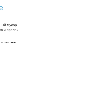
е
ьный мусор
ев и прелой
 и готовим