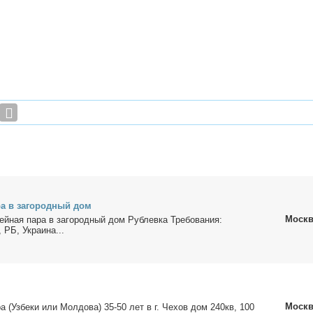
ра в за­го­род­ный дом
Москв
мей­ная па­ра в за­го­род­ный дом Рублев­ка Тре­бо­ва­ния:
 РБ, Укра­и­на...
Москв
а (Уз­бе­ки или Мол­до­ва) 35-50 лет в г. Че­хов дом 240кв, 100