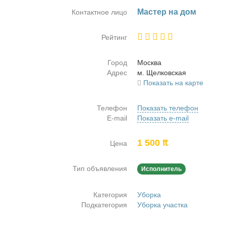
Ма­стер на дом
Контактное лицо
Рейтинг
Город
Москва
Адрес
м. Щел­ков­ская
Показать на карте
Телефон
Показать телефон
E-mail
Показать e-mail
1 500 ₶
Цена
Тип объявления
Исполнитель
Категория
Уборка
Подкатегория
Уборка участка