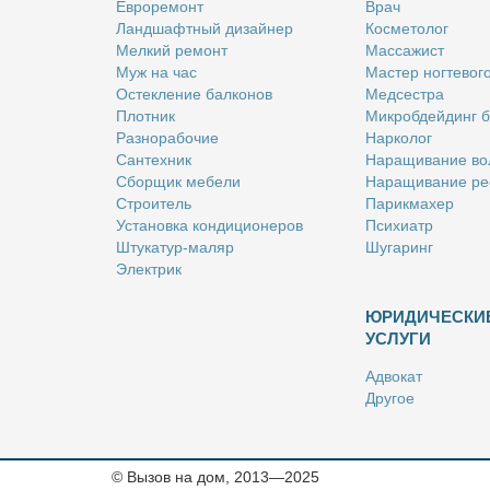
Ев­ро­ре­монт
Врач
Ланд­шафт­ный ди­зай­нер
Кос­ме­то­лог
Мел­кий ре­монт
Мас­са­жист
Муж на час
Ма­стер ног­те­во­г
Остек­ле­ние бал­ко­нов
Мед­сест­ра
Плот­ник
Мик­роб­дей­динг 
Раз­но­ра­бо­чие
Нар­ко­лог
Сан­тех­ник
На­ра­щи­ва­ние во
Сбор­щик ме­бе­ли
На­ра­щи­ва­ние ре
Стро­и­тель
Па­рик­махер
Уста­нов­ка кон­ди­ци­о­не­ров
Пси­хи­атр
Шту­ка­тур-ма­ляр
Шу­га­ринг
Элек­трик
ЮРИДИЧЕСКИ
УСЛУГИ
Адво­кат
Дру­гое
Но­та­ри­ус
Оцен­щик
Ри­эл­тор
© Вызов на дом, 2013—2025
Стра­хо­вой агент