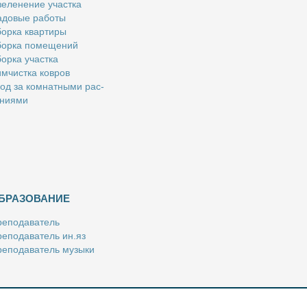
е­ле­не­ние участ­ка
­до­вые ра­бо­ты
ор­ка квар­ти­ры
ор­ка по­ме­ще­ний
ор­ка участ­ка
м­чист­ка ков­ров
од за ком­нат­ны­ми рас­
­ни­я­ми
БРАЗОВАНИЕ
е­по­да­ва­тель
е­по­да­ва­тель ин.яз
е­по­да­ва­тель му­зы­ки
­пе­ти­тор