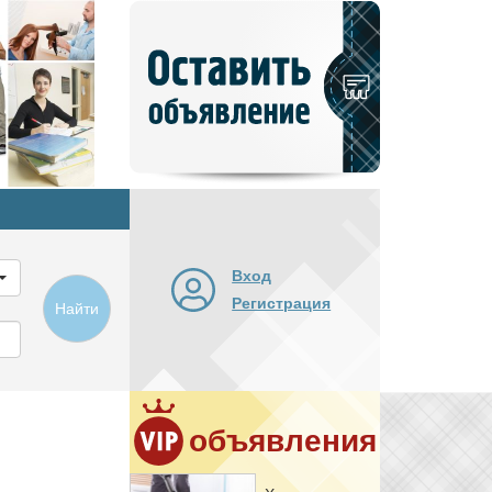
Добавить
новое
объявление
Вход
Регистрация
Найти
объявления