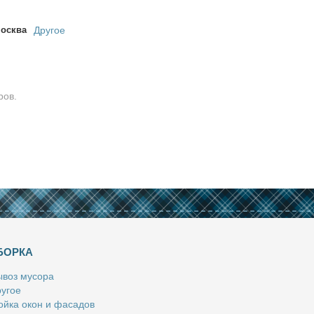
осква
Другое
ров.
БОРКА
­воз му­со­ра
у­гое
й­ка окон и фа­са­дов