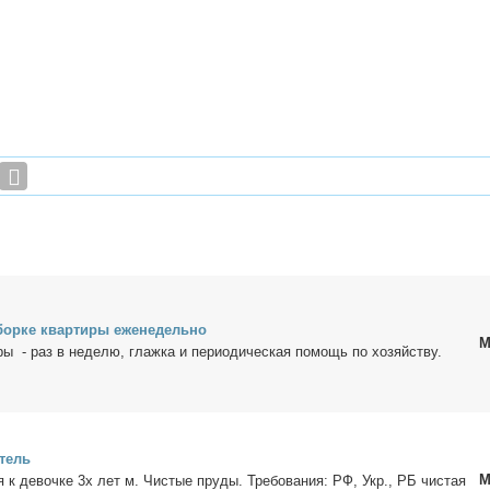
р­ке квар­ти­ры еже­не­дель­но
М
­ры - раз в неде­лю, глаж­ка и пе­ри­о­ди­че­ская по­мощь по хо­зяй­ству.
­тель
М
ня к де­воч­ке 3х лет м. Чи­стые пру­ды. Тре­бо­ва­ния: РФ, Укр., РБ чи­стая