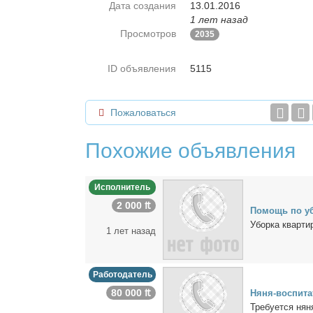
Дата создания
13.01.2016
1 лет назад
Просмотров
2035
ID объявления
5115
Пожаловаться
Похожие объявления
Исполнитель
2 000 ₶
По­мощь по убо
Убор­ка квар­ти
1 лет назад
Работодатель
80 000 ₶
Ня­ня-вос­пи­та
Тре­бу­ет­ся ня­