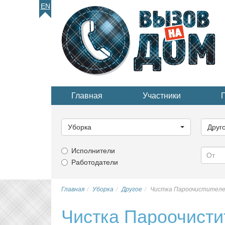
EN
Главная
Участники
Выберите
Выбер
категорию...
катего
Уборка
Друг
Исполнители
Работодатели
Главная
Уборка
Другое
Чистка Пароочистител
Чистка Пароочист