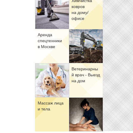
Хим­чист­ка
ков­ров
на до­му/
офи­се
Арен­да
спец­тех­ни­ки
в Москве
Ве­те­ри­нар­ны
й врач - Вы­езд
на дом
Мас­саж ли­ца
и те­ла