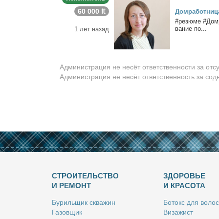
60 000 ₶
Дом­ра­бот­ни­ц
#ре­зю­ме #Дом­р
ва­ние по...
1 лет назад
Администрация не несёт ответственности за отс
Администрация не несёт ответственность за со
СТРОИТЕЛЬСТВО
ЗДОРОВЬЕ
И РЕМОНТ
И КРАСОТА
Бу­риль­щик сква­жин
Бо­токс для во­лос
Га­зов­щик
Ви­за­жист