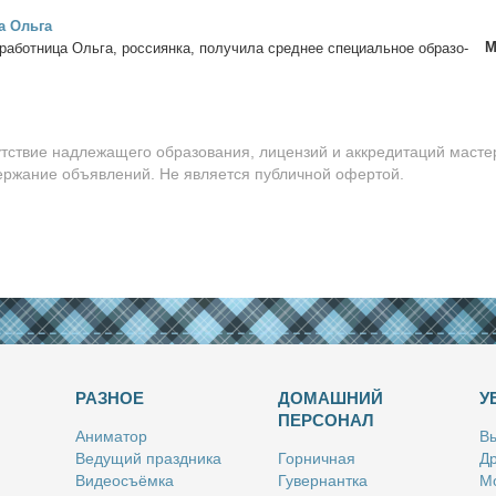
а Оль­га
М
а­бот­ни­ца Оль­га, рос­си­ян­ка, по­лу­чи­ла сред­нее спе­ци­аль­ное об­ра­зо­
утствие надлежащего образования, лицензий и аккредитаций масте
держание объявлений. Не является публичной офертой.
РАЗНОЕ
ДОМАШНИЙ
У
ПЕРСОНАЛ
Ани­ма­тор
Вы
Ве­ду­щий празд­ни­ка
Гор­нич­ная
Др
Ви­део­съём­ка
Гу­вер­нант­ка
Мо