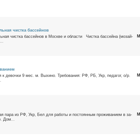
ль­ная чист­ка бас­сей­нов
М
ь­ная чист­ка бас­сей­нов в Москве и об­ла­сти Чист­ка бас­сей­на (мо­зай­
..
ва­ни­ем
М
ня к де­воч­ки 9 мес. м. Вы­хи­но. Тре­бо­ва­ния: РФ, РБ, Укр, пе­да­гог, о/р.
.
М
ая па­ра из РФ, Укр, Бел для ра­бо­ты и по­сто­ян­ным про­жи­ва­ни­ем в за­
е. Дом...