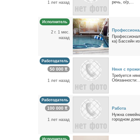
речь, о/р,...
1 лет назад
Исполнитель
Про­фес­сио­на
2 г. 1 мес.
Про­фес­сио­нал
назад
ка) Бас­сейн из.
Работодатель
50 000 ₶
Ня­ня с про­жи­
Тре­бу­ет­ся ня­
Обя­зан­но­сти:..
1 лет назад
Работодатель
100 000 ₶
Ра­бо­та
Нуж­на се­мей­н
го­род­ном до­м
1 лет назад
Исполнитель