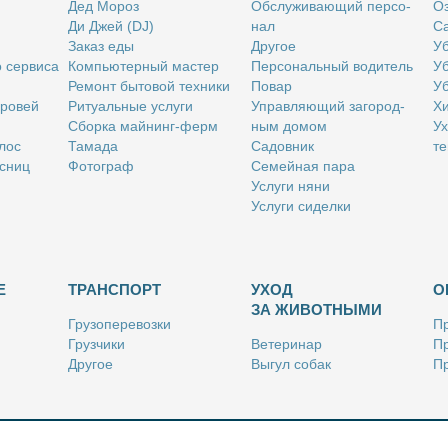
Дед Мо­роз
Об­слу­жи­ва­ю­щий пер­со­
Оз
Ди Джей (DJ)
нал
Са
За­каз еды
Дру­гое
Уб
о сер­ви­са
Ком­пью­тер­ный ма­стер
Пер­со­наль­ный во­ди­тель
Уб
Ре­монт бы­то­вой тех­ни­ки
По­вар
Уб
бро­вей
Ри­ту­аль­ные услу­ги
Управ­ля­ю­щий за­го­род­
Хи
Сбор­ка май­нинг-ферм
ным до­мом
Ух
­лос
Та­ма­да
Са­дов­ник
те
с­ниц
Фо­то­граф
Се­мей­ная па­ра
Услу­ги ня­ни
Услу­ги си­дел­ки
Е
ТРАНСПОРТ
УХОД
О
ЗА ЖИВОТНЫМИ
Гру­зо­пе­ре­воз­ки
Пр
Груз­чи­ки
Ве­те­ри­нар
Пр
Дру­гое
Вы­гул со­бак
Пр
Ку­рьер
Дру­гое
Ре
Лич­ный во­ди­тель
Ки­но­лог
Так­си
Стриж­ка жи­вот­ных
Уход за ак­ва­ри­ума­ми