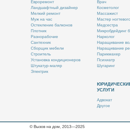
Ев­ро­ре­монт
Врач
Ланд­шафт­ный ди­зай­нер
Кос­ме­то­лог
Мел­кий ре­монт
Мас­са­жист
Муж на час
Ма­стер ног­те­во­г
Остек­ле­ние бал­ко­нов
Мед­сест­ра
Плот­ник
Мик­роб­дей­динг 
Раз­но­ра­бо­чие
Нар­ко­лог
Сан­тех­ник
На­ра­щи­ва­ние во
Сбор­щик ме­бе­ли
На­ра­щи­ва­ние ре
Стро­и­тель
Па­рик­махер
Уста­нов­ка кон­ди­ци­о­не­ров
Пси­хи­атр
Шту­ка­тур-ма­ляр
Шу­га­ринг
Элек­трик
ЮРИДИЧЕСКИ
УСЛУГИ
Адво­кат
Дру­гое
Но­та­ри­ус
Оцен­щик
Ри­эл­тор
© Вызов на дом, 2013—2025
Стра­хо­вой агент